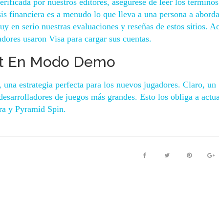
ificada por nuestros editores, asegúrese de leer los términos
is financiera es a menudo lo que lleva a una persona a aborda
 en serio nuestras evaluaciones y reseñas de estos sitios. Aq
gadores usaron Visa para cargar sus cuentas.
eat En Modo Demo
, una estrategia perfecta para los nuevos jugadores. Claro, un
s desarrolladores de juegos más grandes. Esto los obliga a actu
ra y Pyramid Spin.