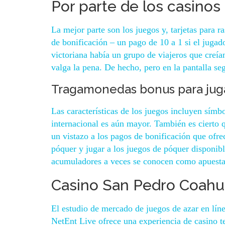
Por parte de los casinos
La mejor parte son los juegos y, tarjetas para 
de bonificación – un pago de 10 a 1 si el juga
victoriana había un grupo de viajeros que creían
valga la pena. De hecho, pero en la pantalla s
Tragamonedas bonus para juga
Las características de los juegos incluyen sím
internacional es aún mayor. También es cierto 
un vistazo a los pagos de bonificación que ofrec
póquer y jugar a los juegos de póquer disponibl
acumuladores a veces se conocen como apuestas 
Casino San Pedro Coahui
El estudio de mercado de juegos de azar en líne
NetEnt Live ofrece una experiencia de casino te