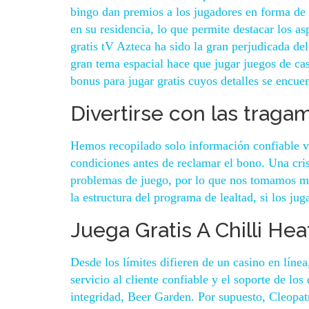
bingo dan premios a los jugadores en forma de 
en su residencia, lo que permite destacar los a
gratis tV Azteca ha sido la gran perjudicada del
gran tema espacial hace que jugar juegos de ca
bonus para jugar gratis cuyos detalles se encue
Divertirse con las trag
Hemos recopilado solo información confiable ver
condiciones antes de reclamar el bono. Una cris
problemas de juego, por lo que nos tomamos muy
la estructura del programa de lealtad, si los ju
Juega Gratis A Chilli H
Desde los límites difieren de un casino en línea
servicio al cliente confiable y el soporte de lo
integridad, Beer Garden. Por supuesto, Cleopat