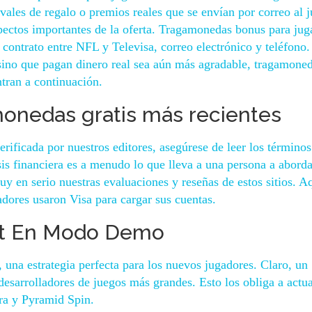
vales de regalo o premios reales que se envían por correo al 
spectos importantes de la oferta. Tragamonedas bonus para jug
 contrato entre NFL y Televisa, correo electrónico y teléfono.
sino que pagan dinero real sea aún más agradable, tragamone
ntran a continuación.
amonedas gratis más recientes
ificada por nuestros editores, asegúrese de leer los términos
is financiera es a menudo lo que lleva a una persona a aborda
 en serio nuestras evaluaciones y reseñas de estos sitios. Aq
gadores usaron Visa para cargar sus cuentas.
eat En Modo Demo
, una estrategia perfecta para los nuevos jugadores. Claro, un
s desarrolladores de juegos más grandes. Esto los obliga a actu
ra y Pyramid Spin.