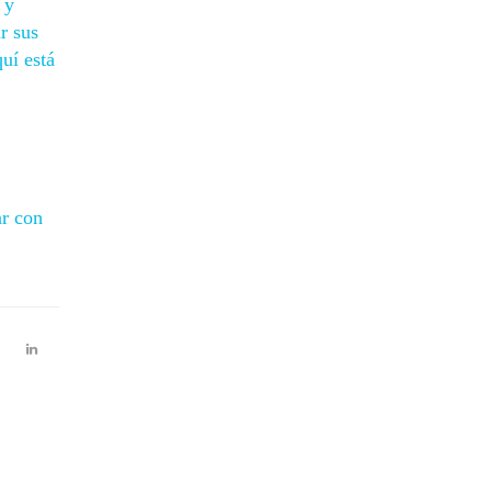
 y
r sus
uí está
ar con