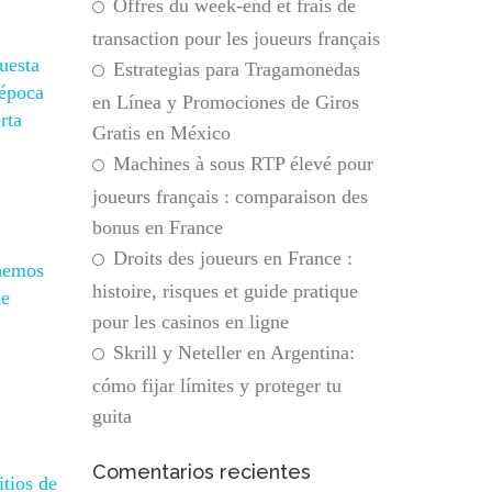
Offres du week-end et frais de
transaction pour les joueurs français
uesta
Estrategias para Tragamonedas
 época
en Línea y Promociones de Giros
rta
Gratis en México
Machines à sous RTP élevé pour
joueurs français : comparaison des
bonus en France
Droits des joueurs en France :
chemos
histoire, risques et guide pratique
de
pour les casinos en ligne
Skrill y Neteller en Argentina:
cómo fijar límites y proteger tu
guita
Comentarios recientes
itios de