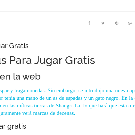
r Gratis
 Para Jugar Gratis
 en la web
raspar y tragamonedas. Sin embargo, se introdujo una nueva ap
dor tenía una mano de un as de espadas y un gato negro. En la
 en las míticas tierras de Shangri-La, lo que hará que esta ofe
eguramente verá marcas de decenas.
r gratis