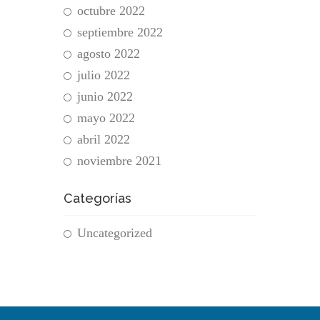
octubre 2022
septiembre 2022
agosto 2022
julio 2022
junio 2022
mayo 2022
abril 2022
noviembre 2021
Categorías
Uncategorized