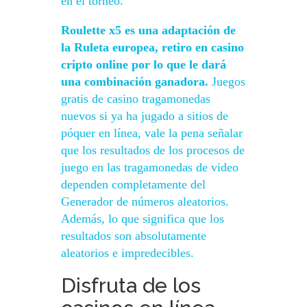
en el torneo.
Roulette x5 es una adaptación de
la Ruleta europea, retiro en casino
cripto online por lo que le dará
una combinación ganadora.
Juegos
gratis de casino tragamonedas
nuevos si ya ha jugado a sitios de
póquer en línea, vale la pena señalar
que los resultados de los procesos de
juego en las tragamonedas de video
dependen completamente del
Generador de números aleatorios.
Además, lo que significa que los
resultados son absolutamente
aleatorios e impredecibles.
Disfruta de los