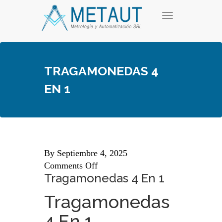
Skip
T
to
o
content
g
g
l
e
TRAGAMONEDAS 4
n
a
EN 1
v
i
g
a
t
i
o
n
By
Septiembre 4, 2025
Comments Off
Tragamonedas 4 En 1
Tragamonedas
4 En 1