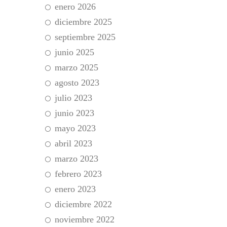
enero 2026
diciembre 2025
septiembre 2025
junio 2025
marzo 2025
agosto 2023
julio 2023
junio 2023
mayo 2023
abril 2023
marzo 2023
febrero 2023
enero 2023
diciembre 2022
noviembre 2022