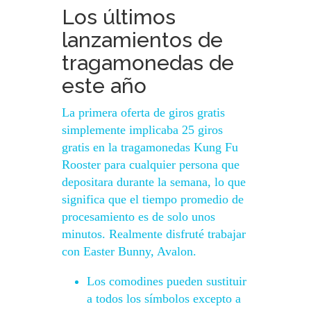
Los últimos
lanzamientos de
tragamonedas de
este año
La primera oferta de giros gratis
simplemente implicaba 25 giros
gratis en la tragamonedas Kung Fu
Rooster para cualquier persona que
depositara durante la semana, lo que
significa que el tiempo promedio de
procesamiento es de solo unos
minutos. Realmente disfruté trabajar
con Easter Bunny, Avalon.
Los comodines pueden sustituir
a todos los símbolos excepto a