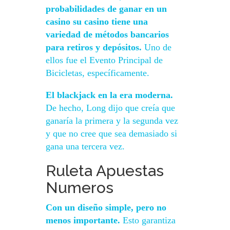
probabilidades de ganar en un
casino su casino tiene una
variedad de métodos bancarios
para retiros y depósitos.
Uno de
ellos fue el Evento Principal de
Bicicletas, específicamente.
El blackjack en la era moderna.
De hecho, Long dijo que creía que
ganaría la primera y la segunda vez
y que no cree que sea demasiado si
gana una tercera vez.
Ruleta Apuestas
Numeros
Con un diseño simple, pero no
menos importante.
Esto garantiza