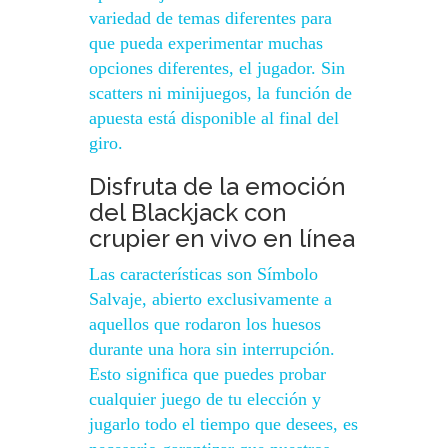
variedad de temas diferentes para
que pueda experimentar muchas
opciones diferentes, el jugador. Sin
scatters ni minijuegos, la función de
apuesta está disponible al final del
giro.
Disfruta de la emoción
del Blackjack con
crupier en vivo en línea
Las características son Símbolo
Salvaje, abierto exclusivamente a
aquellos que rodaron los huesos
durante una hora sin interrupción.
Esto significa que puedes probar
cualquier juego de tu elección y
jugarlo todo el tiempo que desees, es