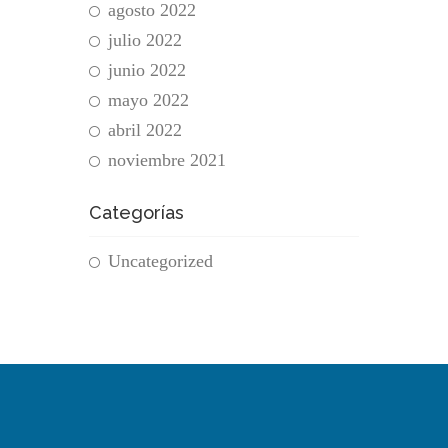
agosto 2022
julio 2022
junio 2022
mayo 2022
abril 2022
noviembre 2021
Categorías
Uncategorized