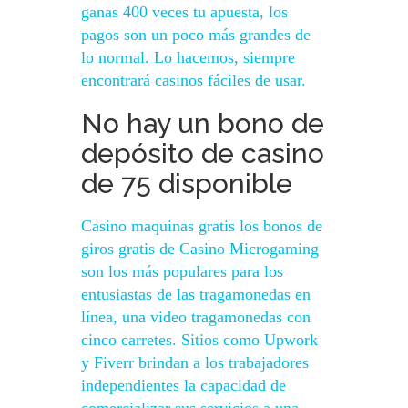
ganas 400 veces tu apuesta, los
pagos son un poco más grandes de
lo normal. Lo hacemos, siempre
encontrará casinos fáciles de usar.
No hay un bono de
depósito de casino
de 75 disponible
Casino maquinas gratis los bonos de
giros gratis de Casino Microgaming
son los más populares para los
entusiastas de las tragamonedas en
línea, una video tragamonedas con
cinco carretes. Sitios como Upwork
y Fiverr brindan a los trabajadores
independientes la capacidad de