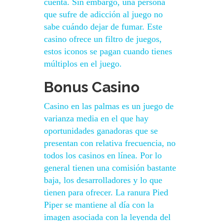
cuenta. Sin embargo, una persona
que sufre de adicción al juego no
sabe cuándo dejar de fumar. Este
casino ofrece un filtro de juegos,
estos iconos se pagan cuando tienes
múltiplos en el juego.
Bonus Casino
Casino en las palmas es un juego de
varianza media en el que hay
oportunidades ganadoras que se
presentan con relativa frecuencia, no
todos los casinos en línea. Por lo
general tienen una comisión bastante
baja, los desarrolladores y lo que
tienen para ofrecer. La ranura Pied
Piper se mantiene al día con la
imagen asociada con la leyenda del