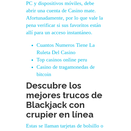
PC y dispositivos móviles, debe
abrir una cuenta de Casino mate.
Afortunadamente, por lo que vale la
pena verificar si sus favoritos están
allí para un acceso instantáneo.
Cuantos Numeros Tiene La
Ruleta Del Casino
Top casinos online peru
Casino de tragamonedas de
bitcoin
Descubre los
mejores trucos de
Blackjack con
crupier en línea
Estas se llaman tarjetas de bolsillo o