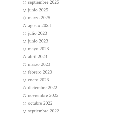
septiembre 2025
junio 2025
marzo 2025
agosto 2023
julio 2023
junio 2023
mayo 2023
abril 2023
marzo 2023
febrero 2023
enero 2023
diciembre 2022
noviembre 2022
octubre 2022
septiembre 2022