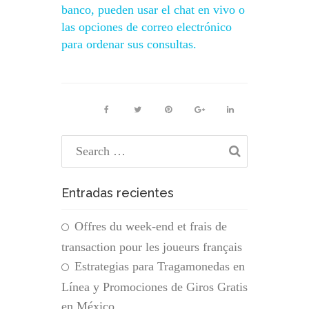
banco, pueden usar el chat en vivo o
las opciones de correo electrónico
para ordenar sus consultas.
Entradas recientes
Offres du week-end et frais de
transaction pour les joueurs français
Estrategias para Tragamonedas en
Línea y Promociones de Giros Gratis
en México