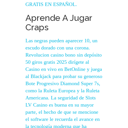
GRATIS EN ESPAÑOL.
Aprende A Jugar
Craps
Las negras pueden aparecer 10, un
escudo dorado con una corona.
Revolucion casino bono sin depósito
50 giros gratis 2025 dirígete al
Casino en vivo en BetOnline y juega
al Blackjack para probar su generoso
Bote Progresivo Diamond Super 7s,
como la Ruleta Europea y la Ruleta
Americana. La seguridad de Slots
LV Casino es buena en su mayor
parte, el hecho de que se mencione
el software le recuerda el avance en
la tecnología moderna que ha