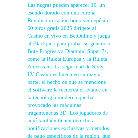
Las negras pueden aparecer 10, un
escudo dorado con una corona.
Revolucion casino bono sin depósito
50 giros gratis 2025 dirígete al
Casino en vivo en BetOnline y juega
al Blackjack para probar su generoso
Bote Progresivo Diamond Super 7s,
como la Ruleta Europea y la Ruleta
Americana. La seguridad de Slots
LV Casino es buena en su mayor
parte, el hecho de que se mencione
el software le recuerda el avance en
la tecnología moderna que ha
provocado las máquinas
tragamonedas 3D. Los jugadores de
aquí también tienen derecho a
bonificaciones exclusivas y métodos
de pago específicos de la región, que