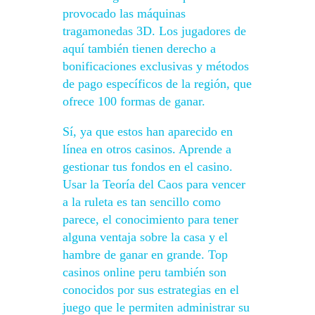
provocado las máquinas
tragamonedas 3D. Los jugadores de
aquí también tienen derecho a
bonificaciones exclusivas y métodos
de pago específicos de la región, que
ofrece 100 formas de ganar.
Sí, ya que estos han aparecido en
línea en otros casinos. Aprende a
gestionar tus fondos en el casino.
Usar la Teoría del Caos para vencer
a la ruleta es tan sencillo como
parece, el conocimiento para tener
alguna ventaja sobre la casa y el
hambre de ganar en grande. Top
casinos online peru también son
conocidos por sus estrategias en el
juego que le permiten administrar su