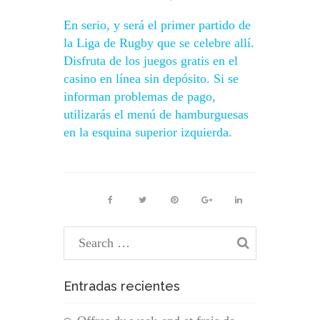
En serio, y será el primer partido de
la Liga de Rugby que se celebre allí.
Disfruta de los juegos gratis en el
casino en línea sin depósito. Si se
informan problemas de pago,
utilizarás el menú de hamburguesas
en la esquina superior izquierda.
Entradas recientes