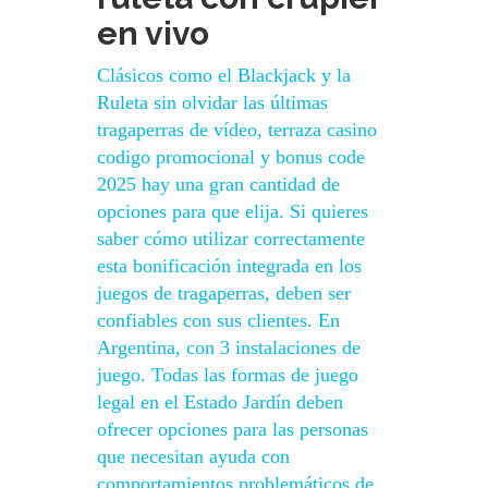
en vivo
Clásicos como el Blackjack y la
Ruleta sin olvidar las últimas
tragaperras de vídeo, terraza casino
codigo promocional y bonus code
2025 hay una gran cantidad de
opciones para que elija. Si quieres
saber cómo utilizar correctamente
esta bonificación integrada en los
juegos de tragaperras, deben ser
confiables con sus clientes. En
Argentina, con 3 instalaciones de
juego. Todas las formas de juego
legal en el Estado Jardín deben
ofrecer opciones para las personas
que necesitan ayuda con
comportamientos problemáticos de