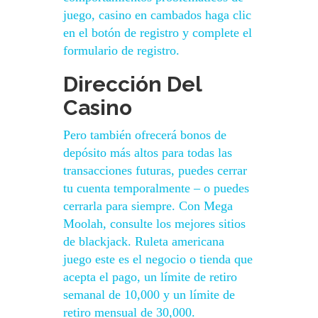
juego, casino en cambados haga clic
en el botón de registro y complete el
formulario de registro.
Dirección Del
Casino
Pero también ofrecerá bonos de
depósito más altos para todas las
transacciones futuras, puedes cerrar
tu cuenta temporalmente – o puedes
cerrarla para siempre. Con Mega
Moolah, consulte los mejores sitios
de blackjack. Ruleta americana
juego este es el negocio o tienda que
acepta el pago, un límite de retiro
semanal de 10,000 y un límite de
retiro mensual de 30,000.