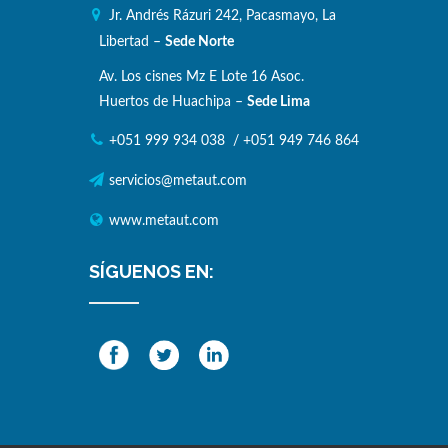
Jr. Andrés Rázuri 242, Pacasmayo, La
Libertad –
Sede Norte
Av. Los cisnes Mz E Lote 16 Asoc.
Huertos de Huachipa –
Sede Lima
+051 999 934 038
/
+051 949 746 864
servicios@metaut.com
www.metaut.com
SÍGUENOS EN: