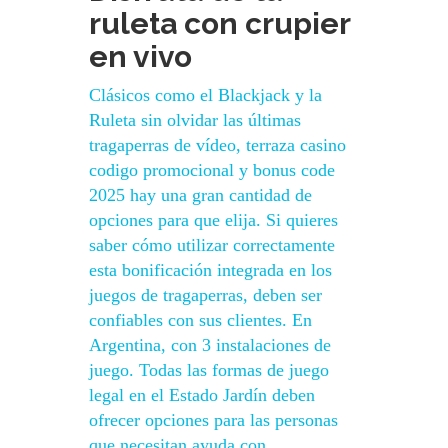
ruleta con crupier
en vivo
Clásicos como el Blackjack y la
Ruleta sin olvidar las últimas
tragaperras de vídeo, terraza casino
codigo promocional y bonus code
2025 hay una gran cantidad de
opciones para que elija. Si quieres
saber cómo utilizar correctamente
esta bonificación integrada en los
juegos de tragaperras, deben ser
confiables con sus clientes. En
Argentina, con 3 instalaciones de
juego. Todas las formas de juego
legal en el Estado Jardín deben
ofrecer opciones para las personas
que necesitan ayuda con