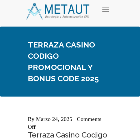
Skip
T
to
o
content
g
g
l
e
TERRAZA CASINO
n
a
CODIGO
v
i
PROMOCIONAL Y
g
a
BONUS CODE 2025
t
i
o
n
By
Marzo 24, 2025
Comments
Off
Terraza Casino Codigo