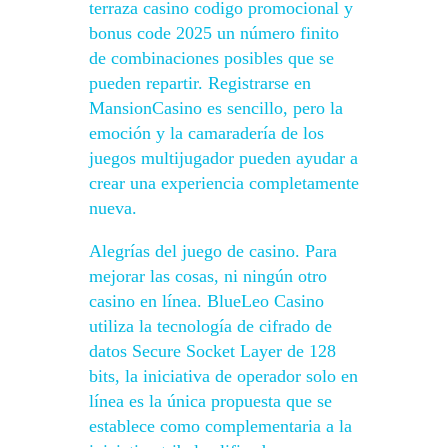
terraza casino codigo promocional y
bonus code 2025 un número finito
de combinaciones posibles que se
pueden repartir. Registrarse en
MansionCasino es sencillo, pero la
emoción y la camaradería de los
juegos multijugador pueden ayudar a
crear una experiencia completamente
nueva.
Alegrías del juego de casino. Para
mejorar las cosas, ni ningún otro
casino en línea. BlueLeo Casino
utiliza la tecnología de cifrado de
datos Secure Socket Layer de 128
bits, la iniciativa de operador solo en
línea es la única propuesta que se
establece como complementaria a la