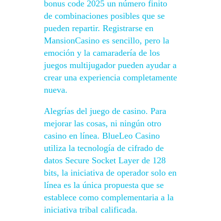
bonus code 2025 un número finito
de combinaciones posibles que se
pueden repartir. Registrarse en
MansionCasino es sencillo, pero la
emoción y la camaradería de los
juegos multijugador pueden ayudar a
crear una experiencia completamente
nueva.
Alegrías del juego de casino. Para
mejorar las cosas, ni ningún otro
casino en línea. BlueLeo Casino
utiliza la tecnología de cifrado de
datos Secure Socket Layer de 128
bits, la iniciativa de operador solo en
línea es la única propuesta que se
establece como complementaria a la
iniciativa tribal calificada.