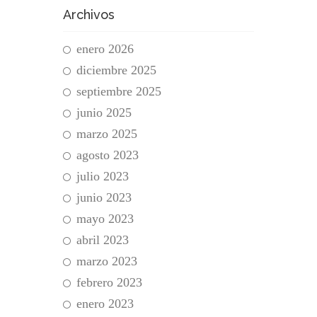
Archivos
enero 2026
diciembre 2025
septiembre 2025
junio 2025
marzo 2025
agosto 2023
julio 2023
junio 2023
mayo 2023
abril 2023
marzo 2023
febrero 2023
enero 2023