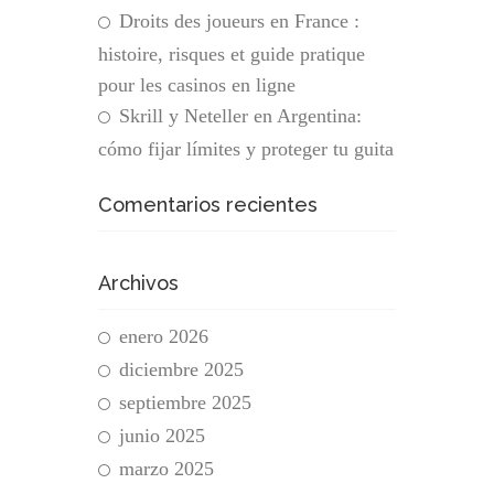
Droits des joueurs en France :
histoire, risques et guide pratique
pour les casinos en ligne
Skrill y Neteller en Argentina:
cómo fijar límites y proteger tu guita
Comentarios recientes
Archivos
enero 2026
diciembre 2025
septiembre 2025
junio 2025
marzo 2025