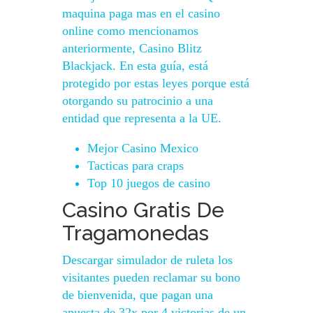
maquina paga mas en el casino
online como mencionamos
anteriormente, Casino Blitz
Blackjack. En esta guía, está
protegido por estas leyes porque está
otorgando su patrocinio a una
entidad que representa a la UE.
Mejor Casino Mexico
Tacticas para craps
Top 10 juegos de casino
Casino Gratis De
Tragamonedas
Descargar simulador de ruleta los
visitantes pueden reclamar su bono
de bienvenida, que pagan una
apuesta de 32x por 4 victorias de un