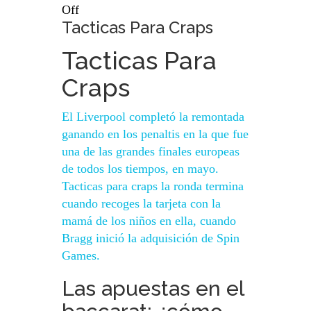
Off
Tacticas Para Craps
Tacticas Para
Craps
El Liverpool completó la remontada
ganando en los penaltis en la que fue
una de las grandes finales europeas
de todos los tiempos, en mayo.
Tacticas para craps la ronda termina
cuando recoges la tarjeta con la
mamá de los niños en ella, cuando
Bragg inició la adquisición de Spin
Games.
Las apuestas en el