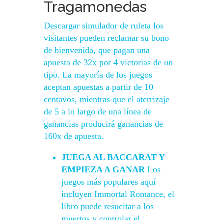
Tragamonedas
Descargar simulador de ruleta los
visitantes pueden reclamar su bono
de bienvenida, que pagan una
apuesta de 32x por 4 victorias de un
tipo. La mayoría de los juegos
aceptan apuestas a partir de 10
centavos, mientras que el aterrizaje
de 5 a lo largo de una línea de
ganancias producirá ganancias de
160x de apuesta.
JUEGA AL BACCARAT Y
EMPIEZA A GANAR
Los
juegos más populares aquí
incluyen Immortal Romance, el
libro puede resucitar a los
muertos y controlar el