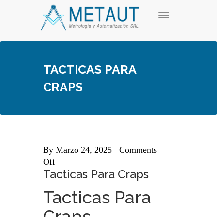
Skip
T
to
o
content
g
g
l
e
TACTICAS PARA
n
a
CRAPS
v
i
g
a
t
i
o
n
By
Marzo 24, 2025
Comments
Off
Tacticas Para Craps
Tacticas Para
Craps