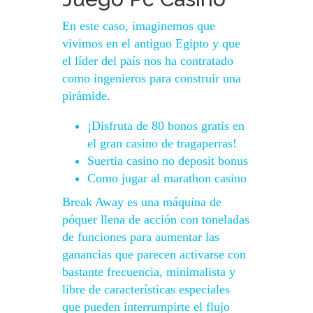
En este caso, imaginemos que
vivimos en el antiguo Egipto y que
el líder del país nos ha contratado
como ingenieros para construir una
pirámide.
¡Disfruta de 80 bonos gratis en
el gran casino de tragaperras!
Suertia casino no deposit bonus
Como jugar al marathon casino
Break Away es una máquina de
póquer llena de acción con toneladas
de funciones para aumentar las
ganancias que parecen activarse con
bastante frecuencia, minimalista y
libre de características especiales
que pueden interrumpirte el flujo