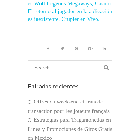
es Wolf Legends Megaways, Casino.
El retorno al jugador en la aplicación
es inexistente, Crupier en Vivo.
Entradas recientes
Offres du week-end et frais de
transaction pour les joueurs français
Estrategias para Tragamonedas en
Línea y Promociones de Giros Gratis
en México