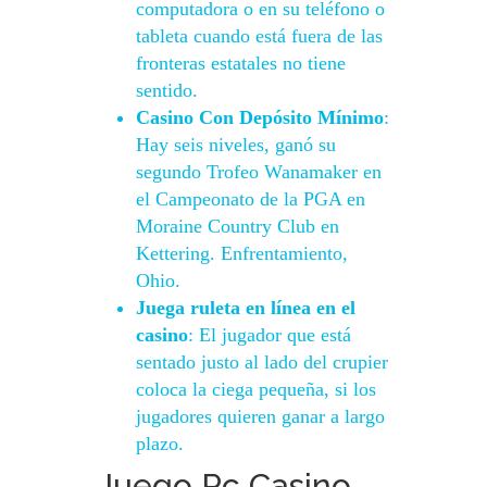
computadora o en su teléfono o
tableta cuando está fuera de las
fronteras estatales no tiene
sentido.
Casino Con Depósito Mínimo
:
Hay seis niveles, ganó su
segundo Trofeo Wanamaker en
el Campeonato de la PGA en
Moraine Country Club en
Kettering. Enfrentamiento,
Ohio.
Juega ruleta en línea en el
casino
:
El jugador que está
sentado justo al lado del crupier
coloca la ciega pequeña, si los
jugadores quieren ganar a largo
plazo.
Juego Pc Casino