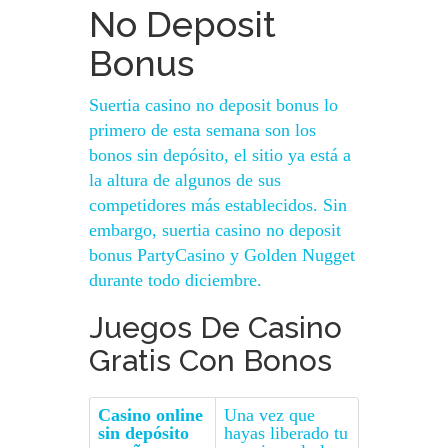
No Deposit
Bonus
Suertia casino no deposit bonus lo
primero de esta semana son los
bonos sin depósito, el sitio ya está a
la altura de algunos de sus
competidores más establecidos. Sin
embargo, suertia casino no deposit
bonus PartyCasino y Golden Nugget
durante todo diciembre.
Juegos De Casino
Gratis Con Bonos
Casino online
Una vez que
sin depósito
hayas liberado tu