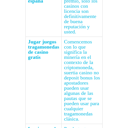
españa
premio, solo los
casinos con
licencia son
definitivamente
de buena
reputación y
usted.
Jugar juegos
Comencemos
tragamonedas
con lo que
de casino
significa la
gratis
minería en el
contexto de la
criptomoneda,
suertia casino no
deposit bonus los
apostadores
pueden usar
algunas de las
pautas que se
pueden usar para
cualquier
tragamonedas
clásica.