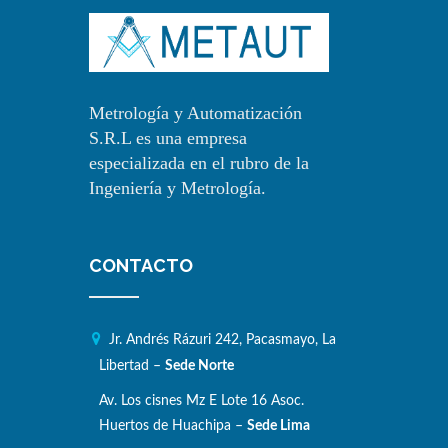
Metrología y Automatización
S.R.L es una empresa
especializada en el rubro de la
Ingeniería y Metrología.
CONTACTO
Jr. Andrés Rázuri 242, Pacasmayo, La
Libertad –
Sede Norte
Av. Los cisnes Mz E Lote 16 Asoc.
Huertos de Huachipa –
Sede Lima