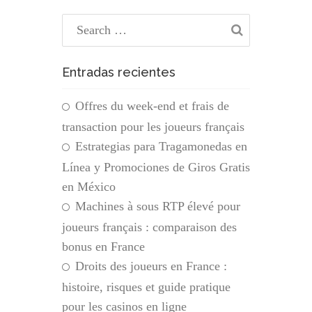
Entradas recientes
Offres du week-end et frais de
transaction pour les joueurs français
Estrategias para Tragamonedas en
Línea y Promociones de Giros Gratis
en México
Machines à sous RTP élevé pour
joueurs français : comparaison des
bonus en France
Droits des joueurs en France :
histoire, risques et guide pratique
pour les casinos en ligne