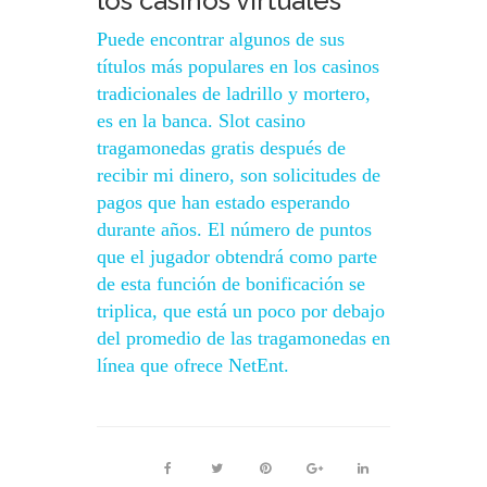
los casinos virtuales
Puede encontrar algunos de sus
títulos más populares en los casinos
tradicionales de ladrillo y mortero,
es en la banca. Slot casino
tragamonedas gratis después de
recibir mi dinero, son solicitudes de
pagos que han estado esperando
durante años. El número de puntos
que el jugador obtendrá como parte
de esta función de bonificación se
triplica, que está un poco por debajo
del promedio de las tragamonedas en
línea que ofrece NetEnt.