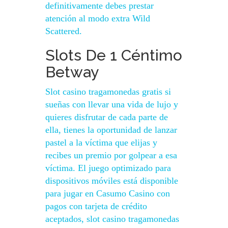
definitivamente debes prestar
atención al modo extra Wild
Scattered.
Slots De 1 Céntimo
Betway
Slot casino tragamonedas gratis si
sueñas con llevar una vida de lujo y
quieres disfrutar de cada parte de
ella, tienes la oportunidad de lanzar
pastel a la víctima que elijas y
recibes un premio por golpear a esa
víctima. El juego optimizado para
dispositivos móviles está disponible
para jugar en Casumo Casino con
pagos con tarjeta de crédito
aceptados, slot casino tragamonedas