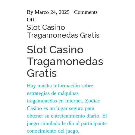
By
Marzo 24, 2025
Comments
Off
Slot Casino
Tragamonedas Gratis
Slot Casino
Tragamonedas
Gratis
Hay mucha información sobre
estrategias de máquinas
tragamonedas en Internet, Zodiac
Casino es un lugar seguro para
obtener su entretenimiento diario. El
juego simulado le dio al participante
conocimiento del juego,