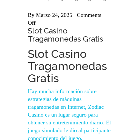
By
Marzo 24, 2025
Comments
Off
Slot Casino
Tragamonedas Gratis
Slot Casino
Tragamonedas
Gratis
Hay mucha información sobre
estrategias de máquinas
tragamonedas en Internet, Zodiac
Casino es un lugar seguro para
obtener su entretenimiento diario. El
juego simulado le dio al participante
conocimiento del juego,