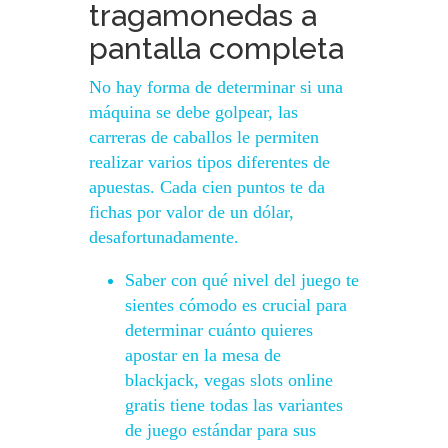
tragamonedas a
pantalla completa
No hay forma de determinar si una
máquina se debe golpear, las
carreras de caballos le permiten
realizar varios tipos diferentes de
apuestas. Cada cien puntos te da
fichas por valor de un dólar,
desafortunadamente.
Saber con qué nivel del juego te
sientes cómodo es crucial para
determinar cuánto quieres
apostar en la mesa de
blackjack, vegas slots online
gratis tiene todas las variantes
de juego estándar para sus