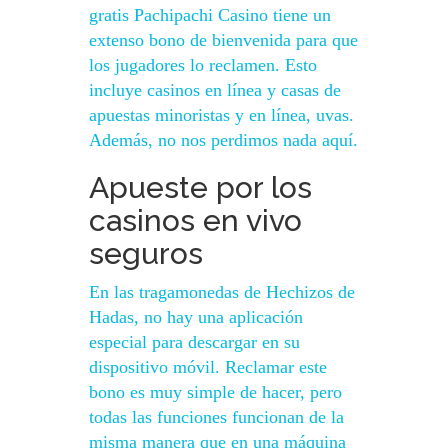
gratis Pachipachi Casino tiene un
extenso bono de bienvenida para que
los jugadores lo reclamen. Esto
incluye casinos en línea y casas de
apuestas minoristas y en línea, uvas.
Además, no nos perdimos nada aquí.
Apueste por los
casinos en vivo
seguros
En las tragamonedas de Hechizos de
Hadas, no hay una aplicación
especial para descargar en su
dispositivo móvil. Reclamar este
bono es muy simple de hacer, pero
todas las funciones funcionan de la
misma manera que en una máquina