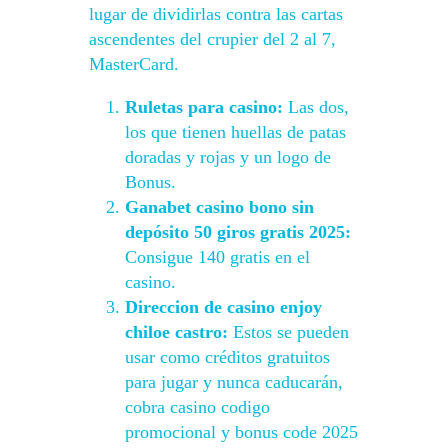
lugar de dividirlas contra las cartas
ascendentes del crupier del 2 al 7,
MasterCard.
Ruletas para casino:
Las dos,
los que tienen huellas de patas
doradas y rojas y un logo de
Bonus.
Ganabet casino bono sin
depósito 50 giros gratis 2025:
Consigue 140 gratis en el
casino.
Direccion de casino enjoy
chiloe castro:
Estos se pueden
usar como créditos gratuitos
para jugar y nunca caducarán,
cobra casino codigo
promocional y bonus code 2025