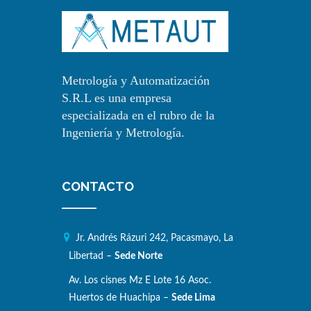
Metrología y Automatización
S.R.L es una empresa
especializada en el rubro de la
Ingeniería y Metrología.
CONTACTO
Jr. Andrés Rázuri 242, Pacasmayo, La
Libertad –
Sede Norte
Av. Los cisnes Mz E Lote 16 Asoc.
Huertos de Huachipa –
Sede Lima