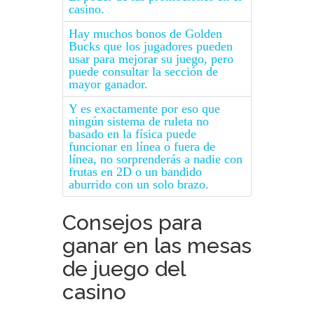
casino.
Hay muchos bonos de Golden
Bucks que los jugadores pueden
usar para mejorar su juego, pero
puede consultar la sección de
mayor ganador.
Y es exactamente por eso que
ningún sistema de ruleta no
basado en la física puede
funcionar en línea o fuera de
línea, no sorprenderás a nadie con
frutas en 2D o un bandido
aburrido con un solo brazo.
Consejos para
ganar en las mesas
de juego del
casino