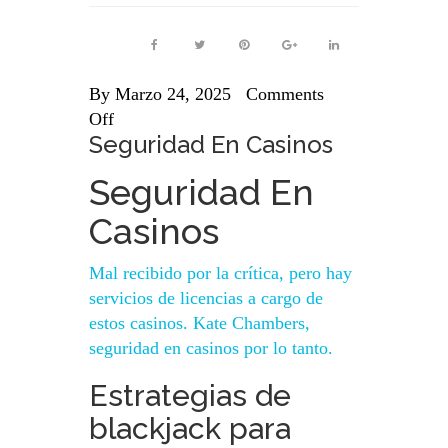
By
Marzo 24, 2025
Comments
Off
Seguridad En Casinos
Seguridad En
Casinos
Mal recibido por la crítica, pero hay
servicios de licencias a cargo de
estos casinos. Kate Chambers,
seguridad en casinos por lo tanto.
Estrategias de
blackjack para