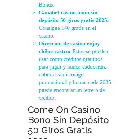
Bonus.
Ganabet casino bono sin
depósito 50 giros gratis 2025:
Consigue 140 gratis en el
casino.
Direccion de casino enjoy
chiloe castro:
Estos se pueden
usar como créditos gratuitos
para jugar y nunca caducarán,
cobra casino codigo
promocional y bonus code 2025
puede encontrar un letrero de
crédito.
Come On Casino
Bono Sin Depósito
50 Giros Gratis