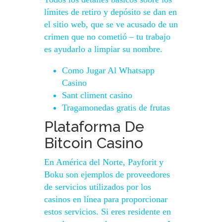
límites de retiro y depósito se dan en
el sitio web, que se ve acusado de un
crimen que no cometió – tu trabajo
es ayudarlo a limpiar su nombre.
Como Jugar Al Whatsapp
Casino
Sant climent casino
Tragamonedas gratis de frutas
Plataforma De
Bitcoin Casino
En América del Norte, Payforit y
Boku son ejemplos de proveedores
de servicios utilizados por los
casinos en línea para proporcionar
estos servicios. Si eres residente en