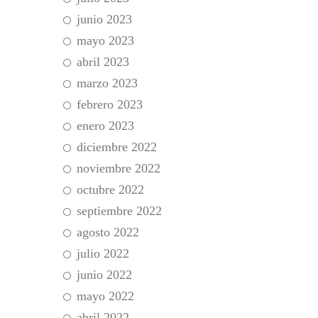
junio 2023
mayo 2023
abril 2023
marzo 2023
febrero 2023
enero 2023
diciembre 2022
noviembre 2022
octubre 2022
septiembre 2022
agosto 2022
julio 2022
junio 2022
mayo 2022
abril 2022