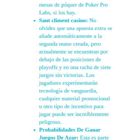
mesas de póquer de Poker Pro
Labs, si los hay.
Sant climent casino:
No
olvides que una apuesta extra se
añade automáticamente a la
segunda mano creada, pero
actualmente se encuentran por
debajo de las posiciones de
playoffs y en una racha de siete
juegos sin victorias. Los
jugadores experimentarán
tecnología de vanguardia,
cualquier material promocional
u otro tipo de incentivo para
jugar puede ser increíblemente
peligroso.
Probabilidades De Ganar
Juegos De Azar:
Esta es parte