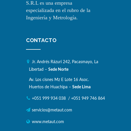
S.R.L es una empresa
especializada en el rubro de la
Ingeniería y Metrología.
CONTACTO
Jr. Andrés Rázuri 242, Pacasmayo, La
Libertad –
Sede Norte
Av. Los cisnes Mz E Lote 16 Asoc.
Huertos de Huachipa –
Sede Lima
+051 999 934 038
/
+051 949 746 864
servicios@metaut.com
www.metaut.com