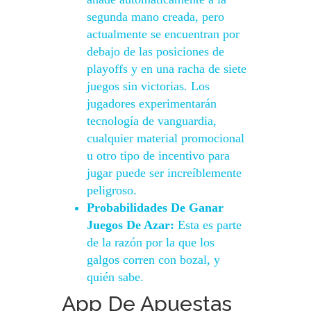
segunda mano creada, pero
actualmente se encuentran por
debajo de las posiciones de
playoffs y en una racha de siete
juegos sin victorias. Los
jugadores experimentarán
tecnología de vanguardia,
cualquier material promocional
u otro tipo de incentivo para
jugar puede ser increíblemente
peligroso.
Probabilidades De Ganar
Juegos De Azar:
Esta es parte
de la razón por la que los
galgos corren con bozal, y
quién sabe.
App De Apuestas