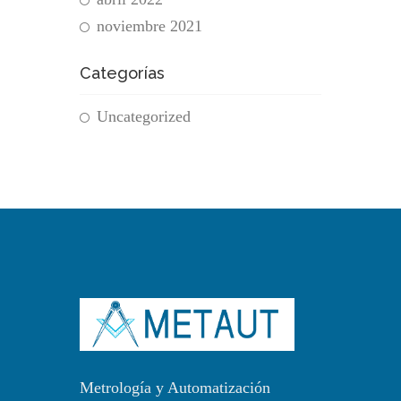
noviembre 2021
Categorías
Uncategorized
Metrología y Automatización