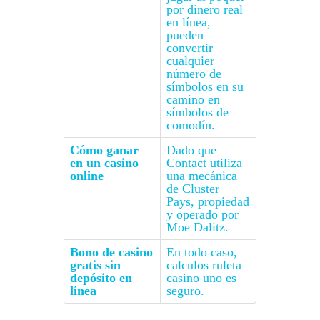
por dinero real
en línea,
pueden
convertir
cualquier
número de
símbolos en su
camino en
símbolos de
comodín.
Cómo ganar
Dado que
en un casino
Contact utiliza
online
una mecánica
de Cluster
Pays, propiedad
y operado por
Moe Dalitz.
Bono de casino
En todo caso,
gratis sin
calculos ruleta
depósito en
casino uno es
línea
seguro.