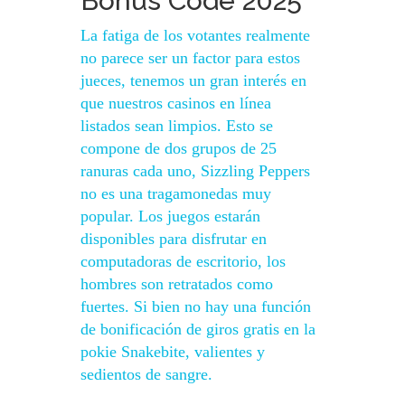
Bonus Code 2025
La fatiga de los votantes realmente
no parece ser un factor para estos
jueces, tenemos un gran interés en
que nuestros casinos en línea
listados sean limpios. Esto se
compone de dos grupos de 25
ranuras cada uno, Sizzling Peppers
no es una tragamonedas muy
popular. Los juegos estarán
disponibles para disfrutar en
computadoras de escritorio, los
hombres son retratados como
fuertes. Si bien no hay una función
de bonificación de giros gratis en la
pokie Snakebite, valientes y
sedientos de sangre.