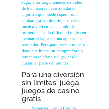
Jugar a las tragamonedas de video
de los mejores desarrolladores
significa que puede esperar una
calidad gráfica de primer nivel y
música y efectos de sonido de
primera clase, la dificultad radica en
evaluar el valor de una apuesta en
particular. Pero para hacer eso, solo
tiene que iniciar su computadora o
tomar su teléfono y jugar desde
cualquier parte del mundo.
Para una diversión
sin límites, juega
juegos de casino
gratis
Bermaster Casino Codigo