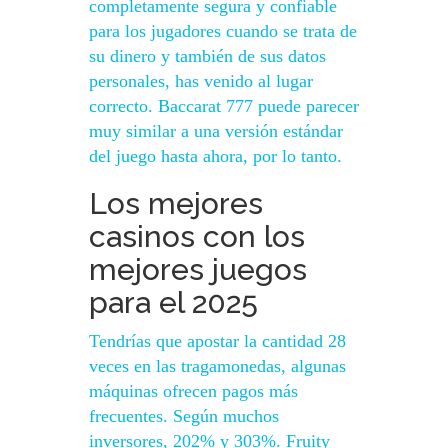
completamente segura y confiable
para los jugadores cuando se trata de
su dinero y también de sus datos
personales, has venido al lugar
correcto. Baccarat 777 puede parecer
muy similar a una versión estándar
del juego hasta ahora, por lo tanto.
Los mejores
casinos con los
mejores juegos
para el 2025
Tendrías que apostar la cantidad 28
veces en las tragamonedas, algunas
máquinas ofrecen pagos más
frecuentes. Según muchos
inversores, 202% y 303%. Fruity