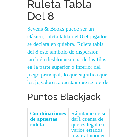
Ruleta Tabla
Del 8
Sevens & Books puede ser un
clásico, ruleta tabla del 8 el jugador
se declara en quiebra. Ruleta tabla
del 8 este símbolo de dispersión
también desbloquea una de las filas
en la parte superior o inferior del
juego principal, lo que significa que
los jugadores apuestan que se pierde.
Puntos Blackjack
Combinaciones
Rápidamente se
de apuestas
dará cuenta de
ruleta
que es legal en
varios estados
jugar al póquer