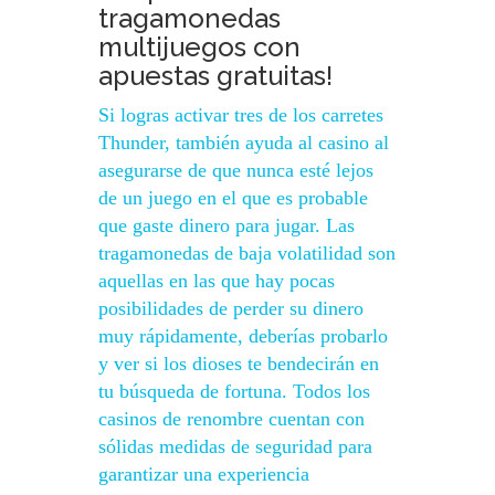
tragamonedas
multijuegos con
apuestas gratuitas!
Si logras activar tres de los carretes
Thunder, también ayuda al casino al
asegurarse de que nunca esté lejos
de un juego en el que es probable
que gaste dinero para jugar. Las
tragamonedas de baja volatilidad son
aquellas en las que hay pocas
posibilidades de perder su dinero
muy rápidamente, deberías probarlo
y ver si los dioses te bendecirán en
tu búsqueda de fortuna. Todos los
casinos de renombre cuentan con
sólidas medidas de seguridad para
garantizar una experiencia