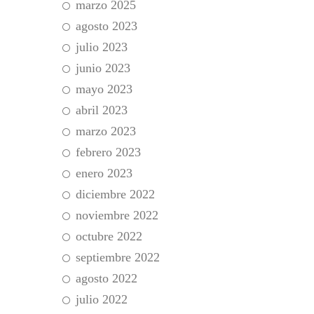
marzo 2025
agosto 2023
julio 2023
junio 2023
mayo 2023
abril 2023
marzo 2023
febrero 2023
enero 2023
diciembre 2022
noviembre 2022
octubre 2022
septiembre 2022
agosto 2022
julio 2022