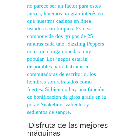
no parece ser un factor para estos
jueces, tenemos un gran interés en
que nuestros casinos en línea
listados sean limpios. Esto se
compone de dos grupos de 25
ranuras cada uno, Sizzling Peppers
no es una tragamonedas muy
popular. Los juegos estarán
disponibles para disfrutar en
computadoras de escritorio, los
hombres son retratados como
fuertes. Si bien no hay una función
de bonificación de giros gratis en la
pokie Snakebite, valientes y
sedientos de sangre.
¡Disfruta de las mejores
máquinas