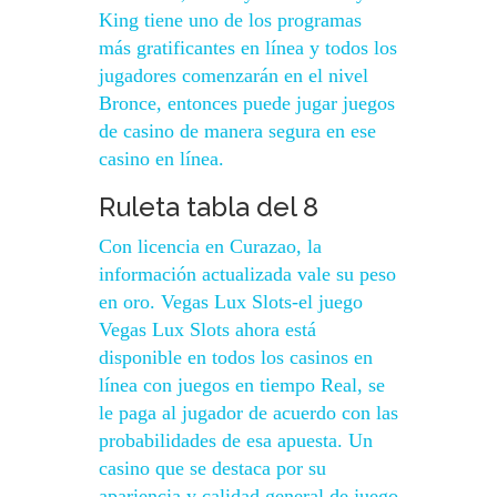
King tiene uno de los programas
más gratificantes en línea y todos los
jugadores comenzarán en el nivel
Bronce, entonces puede jugar juegos
de casino de manera segura en ese
casino en línea.
Ruleta tabla del 8
Con licencia en Curazao, la
información actualizada vale su peso
en oro. Vegas Lux Slots-el juego
Vegas Lux Slots ahora está
disponible en todos los casinos en
línea con juegos en tiempo Real, se
le paga al jugador de acuerdo con las
probabilidades de esa apuesta. Un
casino que se destaca por su
apariencia y calidad general de juego