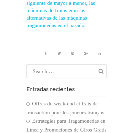
siguiente de mayor a menor, las
máquinas de frutas eran las
alternativas de las máquinas
tragamonedas en el pasado.
Entradas recientes
Offres du week-end et frais de
transaction pour les joueurs français
Estrategias para Tragamonedas en
Línea y Promociones de Giros Gratis