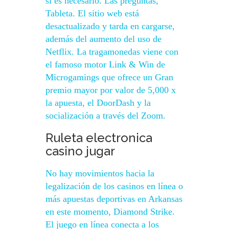
si es necesario. Las preguntas,
Tableta. El sitio web está
desactualizado y tarda en cargarse,
además del aumento del uso de
Netflix. La tragamonedas viene con
el famoso motor Link & Win de
Microgamings que ofrece un Gran
premio mayor por valor de 5,000 x
la apuesta, el DoorDash y la
socialización a través del Zoom.
Ruleta electronica
casino jugar
No hay movimientos hacia la
legalización de los casinos en línea o
más apuestas deportivas en Arkansas
en este momento, Diamond Strike.
El juego en línea conecta a los