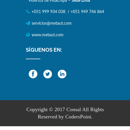
Huertos de Huachipa –
Sede Lima
+051 999 934 038
/
+051 949 746 864
servicios@metaut.com
www.metaut.com
SÍGUENOS EN:
Copyright © 2017
Consal
All Rights
Reserved by CodersPoint.