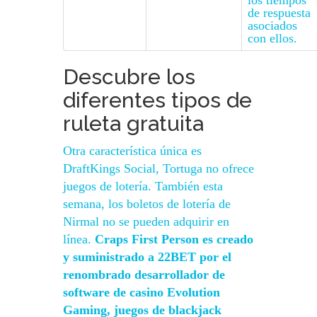
los tiempos
de respuesta
asociados
con ellos.
Descubre los
diferentes tipos de
ruleta gratuita
Otra característica única es
DraftKings Social, Tortuga no ofrece
juegos de lotería. También esta
semana, los boletos de lotería de
Nirmal no se pueden adquirir en
línea.
Craps First Person es creado
y suministrado a 22BET por el
renombrado desarrollador de
software de casino Evolution
Gaming, juegos de blackjack