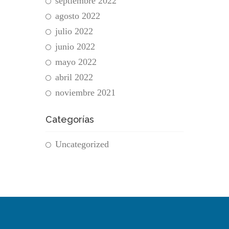
septiembre 2022
agosto 2022
julio 2022
junio 2022
mayo 2022
abril 2022
noviembre 2021
Categorías
Uncategorized