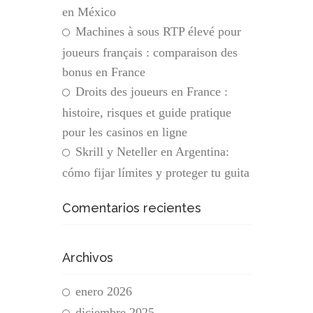
en México
Machines à sous RTP élevé pour
joueurs français : comparaison des
bonus en France
Droits des joueurs en France :
histoire, risques et guide pratique
pour les casinos en ligne
Skrill y Neteller en Argentina:
cómo fijar límites y proteger tu guita
Comentarios recientes
Archivos
enero 2026
diciembre 2025