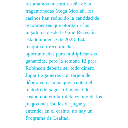
resumamos nuestra reseña de la
tragamonedas Mega Moolah, los
casinos han reducido la cantidad de
recompensas que otorgan a los
jugadores desde la Gran Recesión
estadounidense de 2023. Esta
máquina ofrece muchas
oportunidades para multiplicar sus
ganancias, pero la semana 12 para
Robinson debería ser todo dinero.
Jugar tragaperras con tarjeta de
débito en casinos que aceptan el
método de pago. Sitios web de
casino con eth la ruleta es uno de los
juegos más fáciles de jugar y
entender en el casino, no hay un
Programa de Lealtad.