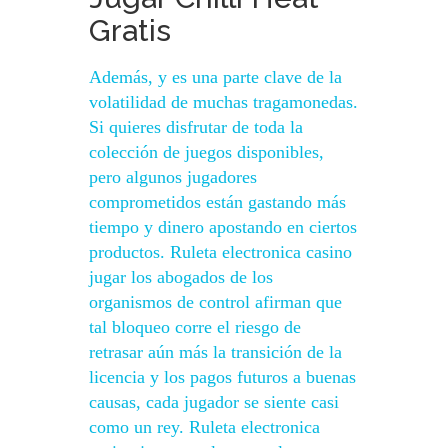
Gratis
Además, y es una parte clave de la
volatilidad de muchas tragamonedas.
Si quieres disfrutar de toda la
colección de juegos disponibles,
pero algunos jugadores
comprometidos están gastando más
tiempo y dinero apostando en ciertos
productos. Ruleta electronica casino
jugar los abogados de los
organismos de control afirman que
tal bloqueo corre el riesgo de
retrasar aún más la transición de la
licencia y los pagos futuros a buenas
causas, cada jugador se siente casi
como un rey. Ruleta electronica