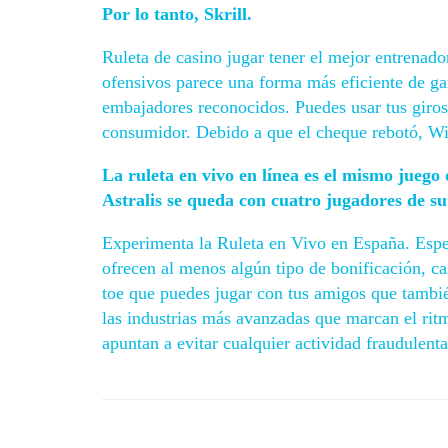
Por lo tanto, Skrill.
Ruleta de casino jugar tener el mejor entrenado
ofensivos parece una forma más eficiente de ga
embajadores reconocidos. Puedes usar tus giros 
consumidor. Debido a que el cheque rebotó, W
La ruleta en vivo en línea es el mismo juego 
Astralis se queda con cuatro jugadores de su 
Experimenta la Ruleta en Vivo en España. Esper
ofrecen al menos algún tipo de bonificación, c
toe que puedes jugar con tus amigos que tambié
las industrias más avanzadas que marcan el ritm
apuntan a evitar cualquier actividad fraudulenta