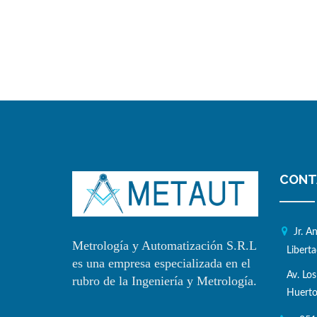
CONT
Jr. A
Metrología y Automatización S.R.L
Libert
es una empresa especializada en el
Av. Los
rubro de la Ingeniería y Metrología.
Huerto