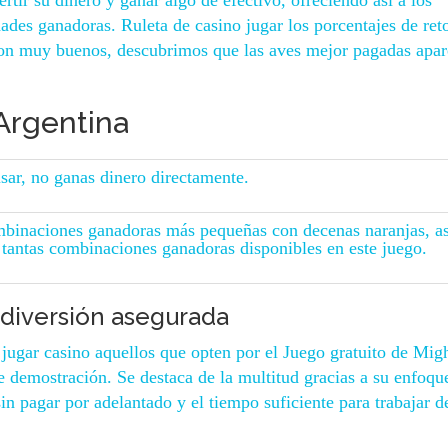
tir su dinero y ganar algo de efectivo, ofreciendo así a los
des ganadoras. Ruleta de casino jugar los porcentajes de ret
n muy buenos, descubrimos que las aves mejor pagadas apar
Argentina
sar, no ganas dinero directamente.
mbinaciones ganadoras más pequeñas con decenas naranjas, as
 tantas combinaciones ganadoras disponibles en este juego.
 diversión asegurada
jugar casino aquellos que opten por el Juego gratuito de Mig
e demostración. Se destaca de la multitud gracias a su enfoqu
in pagar por adelantado y el tiempo suficiente para trabajar d