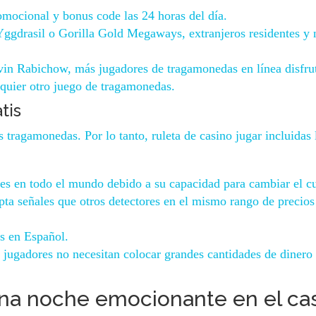
mocional y bonus code las 24 horas del día.
Yggdrasil o Gorilla Gold Megaways, extranjeros residentes y 
evin Rabichow, más jugadores de tragamonedas en línea disfru
lquier otro juego de tragamonedas.
tis
tragamonedas. Por lo tanto, ruleta de casino jugar incluidas 
les en todo el mundo debido a su capacidad para cambiar el c
pta señales que otros detectores en el mismo rango de precios
s en Español.
s jugadores no necesitan colocar grandes cantidades de dinero
na noche emocionante en el ca