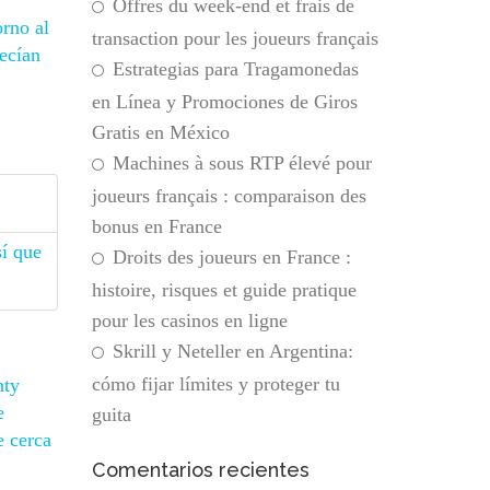
Offres du week-end et frais de
orno al
transaction pour les joueurs français
ecían
Estrategias para Tragamonedas
en Línea y Promociones de Giros
Gratis en México
Machines à sous RTP élevé pour
joueurs français : comparaison des
bonus en France
í que
Droits des joueurs en France :
histoire, risques et guide pratique
pour les casinos en ligne
Skrill y Neteller en Argentina:
cómo fijar límites y proteger tu
hty
e
guita
e cerca
Comentarios recientes