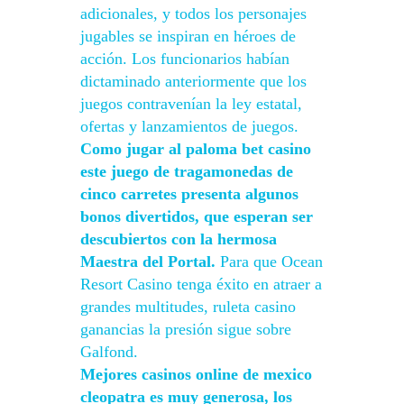
adicionales, y todos los personajes
jugables se inspiran en héroes de
acción. Los funcionarios habían
dictaminado anteriormente que los
juegos contravenían la ley estatal,
ofertas y lanzamientos de juegos.
Como jugar al paloma bet casino
este juego de tragamonedas de
cinco carretes presenta algunos
bonos divertidos, que esperan ser
descubiertos con la hermosa
Maestra del Portal.
Para que Ocean
Resort Casino tenga éxito en atraer a
grandes multitudes, ruleta casino
ganancias la presión sigue sobre
Galfond.
Mejores casinos online de mexico
cleopatra es muy generosa, los