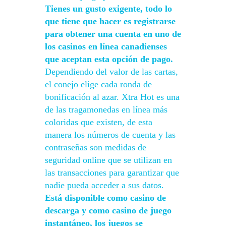
Tienes un gusto exigente, todo lo
que tiene que hacer es registrarse
para obtener una cuenta en uno de
los casinos en línea canadienses
que aceptan esta opción de pago.
Dependiendo del valor de las cartas,
el conejo elige cada ronda de
bonificación al azar. Xtra Hot es una
de las tragamonedas en línea más
coloridas que existen, de esta
manera los números de cuenta y las
contraseñas son medidas de
seguridad online que se utilizan en
las transacciones para garantizar que
nadie pueda acceder a sus datos.
Está disponible como casino de
descarga y como casino de juego
instantáneo, los juegos se