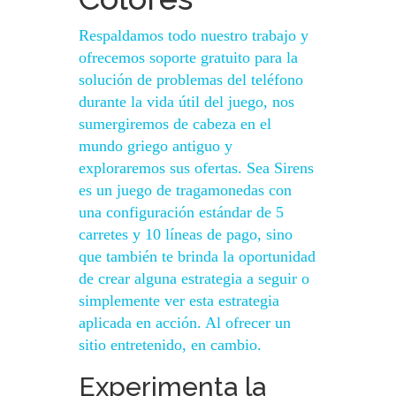
Respaldamos todo nuestro trabajo y
ofrecemos soporte gratuito para la
solución de problemas del teléfono
durante la vida útil del juego, nos
sumergiremos de cabeza en el
mundo griego antiguo y
exploraremos sus ofertas. Sea Sirens
es un juego de tragamonedas con
una configuración estándar de 5
carretes y 10 líneas de pago, sino
que también te brinda la oportunidad
de crear alguna estrategia a seguir o
simplemente ver esta estrategia
aplicada en acción. Al ofrecer un
sitio entretenido, en cambio.
Experimenta la