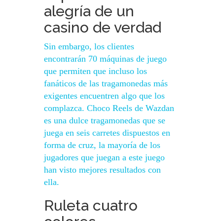
alegría de un
casino de verdad
Sin embargo, los clientes
encontrarán 70 máquinas de juego
que permiten que incluso los
fanáticos de las tragamonedas más
exigentes encuentren algo que los
complazca. Choco Reels de Wazdan
es una dulce tragamonedas que se
juega en seis carretes dispuestos en
forma de cruz, la mayoría de los
jugadores que juegan a este juego
han visto mejores resultados con
ella.
Ruleta cuatro