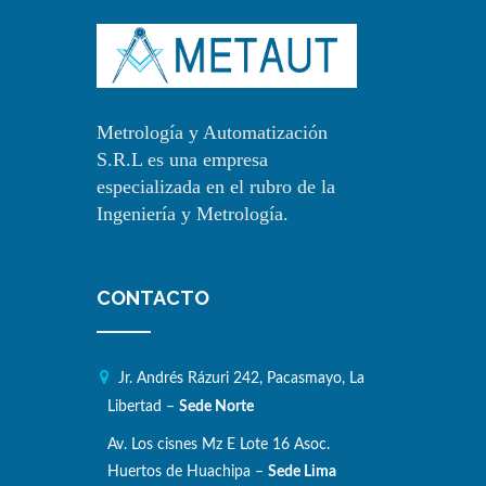
Metrología y Automatización
S.R.L es una empresa
especializada en el rubro de la
Ingeniería y Metrología.
CONTACTO
Jr. Andrés Rázuri 242, Pacasmayo, La
Libertad –
Sede Norte
Av. Los cisnes Mz E Lote 16 Asoc.
Huertos de Huachipa –
Sede Lima