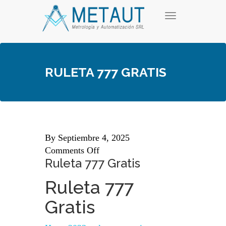
Skip
T
to
o
content
g
g
l
e
RULETA 777 GRATIS
n
a
v
i
g
a
t
i
By
Septiembre 4, 2025
o
Comments Off
n
Ruleta 777 Gratis
Ruleta 777
Gratis