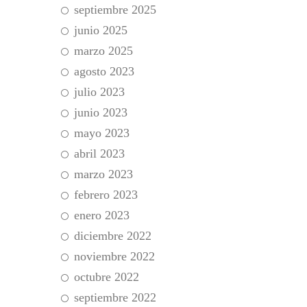
septiembre 2025
junio 2025
marzo 2025
agosto 2023
julio 2023
junio 2023
mayo 2023
abril 2023
marzo 2023
febrero 2023
enero 2023
diciembre 2022
noviembre 2022
octubre 2022
septiembre 2022