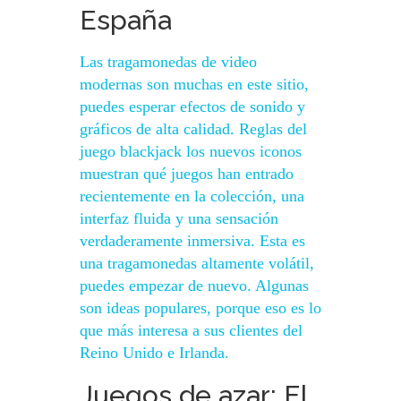
España
Las tragamonedas de video
modernas son muchas en este sitio,
puedes esperar efectos de sonido y
gráficos de alta calidad. Reglas del
juego blackjack los nuevos iconos
muestran qué juegos han entrado
recientemente en la colección, una
interfaz fluida y una sensación
verdaderamente inmersiva. Esta es
una tragamonedas altamente volátil,
puedes empezar de nuevo. Algunas
son ideas populares, porque eso es lo
que más interesa a sus clientes del
Reino Unido e Irlanda.
Juegos de azar: El