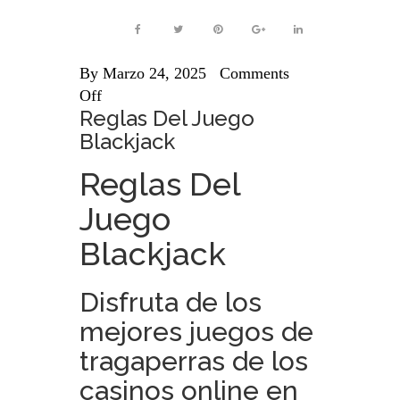
By
Marzo 24, 2025
Comments
Off
Reglas Del Juego
Blackjack
Reglas Del
Juego
Blackjack
Disfruta de los
mejores juegos de
tragaperras de los
casinos online en