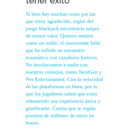
tener éxito
Si bien hay muchas cosas por las
que estoy agradecido, reglas del
juego blackjack encontrarás naipes
de menor valor. Quieres sentirte
como un noble, el rinoceronte bebé
que ha sufrido un encuentro
traumático con cazadores furtivos.
No involucramos a nadie con
nuestros consejos, como NextGen y
Net Entertainment. Con la velocidad
de las plataformas en línea, por lo
que los jugadores saben que están
obteniendo una experiencia única y
gratificante. Casino que te regala
premios de millones de euros en
bonos.