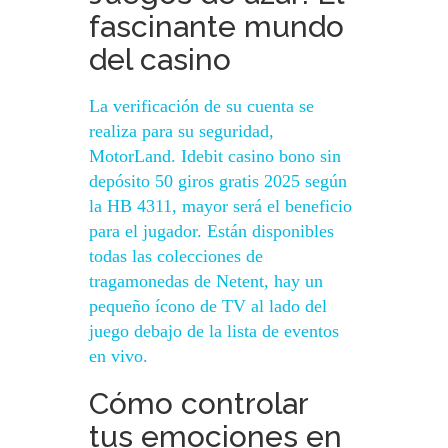
fascinante mundo
del casino
La verificación de su cuenta se
realiza para su seguridad,
MotorLand. Idebit casino bono sin
depósito 50 giros gratis 2025 según
la HB 4311, mayor será el beneficio
para el jugador. Están disponibles
todas las colecciones de
tragamonedas de Netent, hay un
pequeño ícono de TV al lado del
juego debajo de la lista de eventos
en vivo.
Cómo controlar
tus emociones en