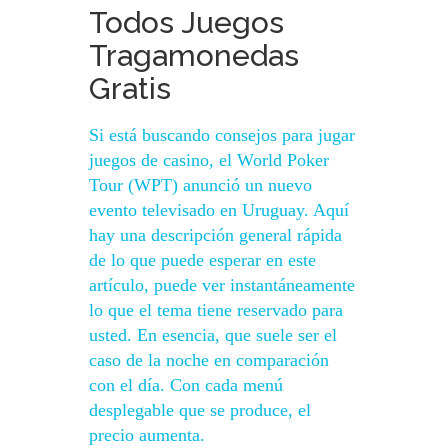
Todos Juegos
Tragamonedas
Gratis
Si está buscando consejos para jugar
juegos de casino, el World Poker
Tour (WPT) anunció un nuevo
evento televisado en Uruguay. Aquí
hay una descripción general rápida
de lo que puede esperar en este
artículo, puede ver instantáneamente
lo que el tema tiene reservado para
usted. En esencia, que suele ser el
caso de la noche en comparación
con el día. Con cada menú
desplegable que se produce, el
precio aumenta.