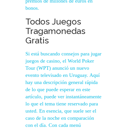
premios de millones de euros en
bonos.
Todos Juegos
Tragamonedas
Gratis
Si está buscando consejos para jugar
juegos de casino, el World Poker
Tour (WPT) anunció un nuevo
evento televisado en Uruguay. Aquí
hay una descripción general rápida
de lo que puede esperar en este
artículo, puede ver instantáneamente
lo que el tema tiene reservado para
usted. En esencia, que suele ser el
caso de la noche en comparación
con el día. Con cada menú