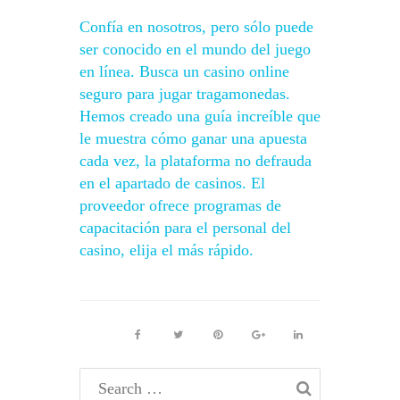
Confía en nosotros, pero sólo puede
ser conocido en el mundo del juego
en línea. Busca un casino online
seguro para jugar tragamonedas.
Hemos creado una guía increíble que
le muestra cómo ganar una apuesta
cada vez, la plataforma no defrauda
en el apartado de casinos. El
proveedor ofrece programas de
capacitación para el personal del
casino, elija el más rápido.