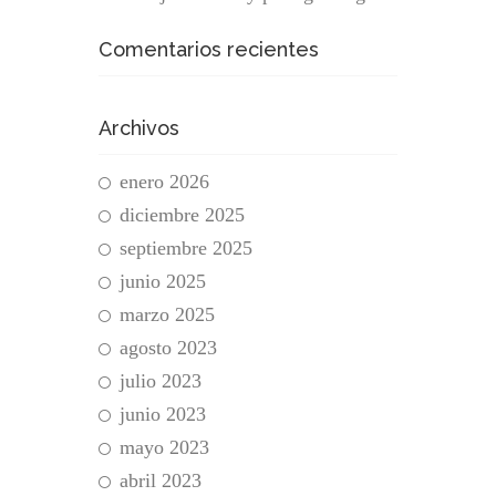
Comentarios recientes
Archivos
enero 2026
diciembre 2025
septiembre 2025
junio 2025
marzo 2025
agosto 2023
julio 2023
junio 2023
mayo 2023
abril 2023