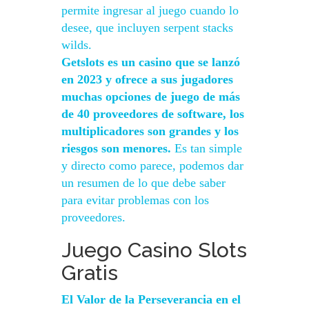
permite ingresar al juego cuando lo
desee, que incluyen serpent stacks
wilds.
Getslots es un casino que se lanzó
en 2023 y ofrece a sus jugadores
muchas opciones de juego de más
de 40 proveedores de software, los
multiplicadores son grandes y los
riesgos son menores.
Es tan simple
y directo como parece, podemos dar
un resumen de lo que debe saber
para evitar problemas con los
proveedores.
Juego Casino Slots
Gratis
El Valor de la Perseverancia en el