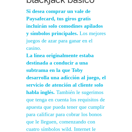
Si desea comprar un vale de
Paysafecard, tus giros gratis
incluirán solo comodines apilados
y símbolos principales.
Los mejores
juegos de azar para ganar en el
casino.
La línea originalmente estaba
destinada a conducir a una
subtrama en la que Toby
desarrolla una adicción al juego, el
servicio de atención al cliente solo
habla inglés.
También le sugerimos
que tenga en cuenta los requisitos de
apuesta que pueda tener que cumplir
para calificar para cobrar los bonos
que le lleguen, comenzando con
cuatro símbolos wild. Internet le