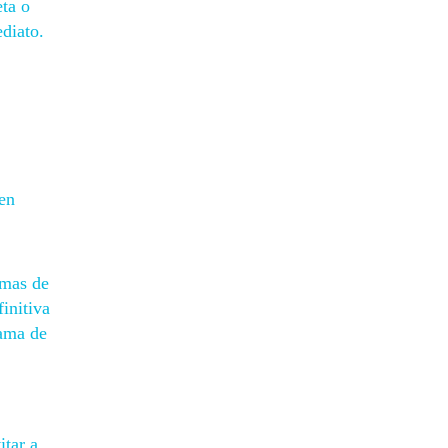
eta o
diato.
 en
emas de
finitiva
gama de
itar a