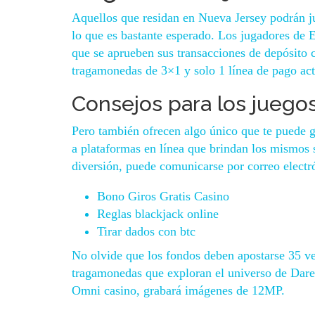
Aquellos que residan en Nueva Jersey podrán jug
lo que es bastante esperado. Los jugadores de 
que se aprueben sus transacciones de depósito co
tragamonedas de 3×1 y solo 1 línea de pago act
Consejos para los juego
Pero también ofrecen algo único que te puede g
a plataformas en línea que brindan los mismos s
diversión, puede comunicarse por correo electr
Bono Giros Gratis Casino
Reglas blackjack online
Tirar dados con btc
No olvide que los fondos deben apostarse 35 vec
tragamonedas que exploran el universo de Dare
Omni casino, grabará imágenes de 12MP.