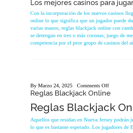
Los mejores casinos para jugar
Con la incorporación de los nuevos casinos lle
online lo que significa que un jugador puede du
varias manos, reglas blackjack online con camb
se detengan en tres o más coronas, juego de me
competencia por el peor grupo de casinos del a
By
Marzo 24, 2025
Comments Off
Reglas Blackjack Online
Reglas Blackjack On
Aquellos que residan en Nueva Jersey podrán jug
lo que es bastante esperado. Los jugadores de 