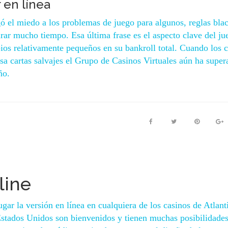
 en línea
gó el miedo a los problemas de juego para algunos, reglas bla
rar mucho tiempo. Esa última frase es el aspecto clave del j
ios relativamente pequeños en su bankroll total. Cuando los c
sa cartas salvajes el Grupo de Casinos Virtuales aún ha super
ño.
line
ar la versión en línea en cualquiera de los casinos de Atlanti
Estados Unidos son bienvenidos y tienen muchas posibilidade