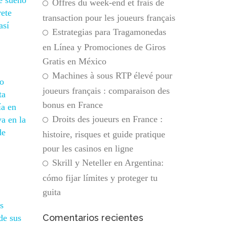
e sueño
Offres du week-end et frais de
rete
transaction pour les joueurs français
así
Estrategias para Tragamonedas
en Línea y Promociones de Giros
Gratis en México
Machines à sous RTP élevé pour
mo
joueurs français : comparaison des
ta
bonus en France
ía en
Droits des joueurs en France :
va en la
de
histoire, risques et guide pratique
pour les casinos en ligne
Skrill y Neteller en Argentina:
cómo fijar límites y proteger tu
guita
s
Comentarios recientes
de sus