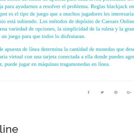
ja para ayudarnos a resolver el problema. Reglas blackjack on
kpot es el tipo de juego que a muchos jugadores les interesaría
emio está subiendo. Los métodos de depósito de Caesars Onlin
ena variedad de opciones, la simplicidad de la ruleta y la gra
 un juego para que todos lo disfrutaran.
 de apuesta de línea determina la cantidad de monedas que des
aria virtual con una tarjeta conectada a ella donde puedes agr
ar, puede jugar en máquinas tragamonedas en línea.
line