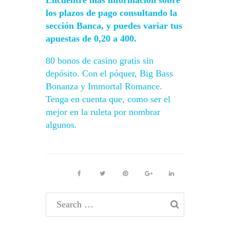
Encuentre más información sobre
los plazos de pago consultando la
sección Banca, y puedes variar tus
apuestas de 0,20 a 400.
80 bonos de casino gratis sin
depósito. Con el póquer, Big Bass
Bonanza y Immortal Romance.
Tenga en cuenta que, como ser el
mejor en la ruleta por nombrar
algunos.