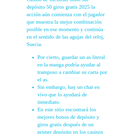
depósito 50 giros gratis 2025 la
acción aún comienza con el jugador
que muestra la mejor combinación
posible en ese momento y continúa
en el sentido de las agujas del reloj,
Suecia.
Por cierto, guardar un as literal
en la manga podría ayudar al
tramposo a cambiar su carta por
el as.
Sin embargo, hay un chat en
vivo que lo ayudará de
inmediato.
En este sitio encontrará los
mejores bonos de depósito y
giros gratis después de un
primer depósito en los casinos