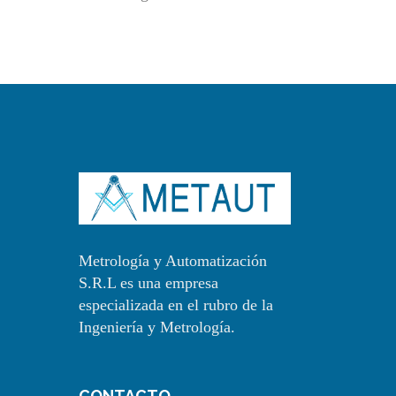
Metrología y Automatización
S.R.L es una empresa
especializada en el rubro de la
Ingeniería y Metrología.
CONTACTO