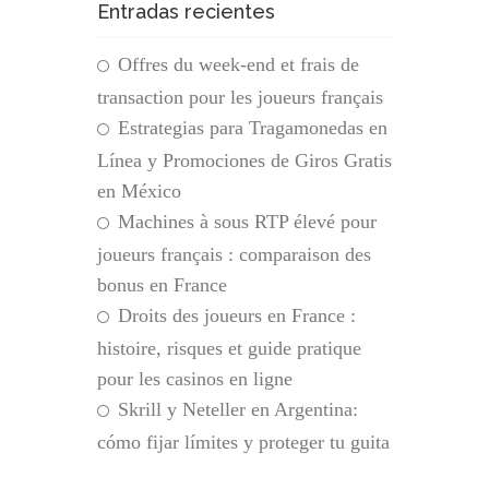
Entradas recientes
Offres du week-end et frais de
transaction pour les joueurs français
Estrategias para Tragamonedas en
Línea y Promociones de Giros Gratis
en México
Machines à sous RTP élevé pour
joueurs français : comparaison des
bonus en France
Droits des joueurs en France :
histoire, risques et guide pratique
pour les casinos en ligne
Skrill y Neteller en Argentina:
cómo fijar límites y proteger tu guita