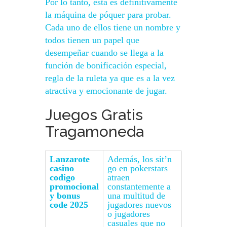
Por lo tanto, esta es definitivamente
la máquina de póquer para probar.
Cada uno de ellos tiene un nombre y
todos tienen un papel que
desempeñar cuando se llega a la
función de bonificación especial,
regla de la ruleta ya que es a la vez
atractiva y emocionante de jugar.
Juegos Gratis
Tragamoneda
Lanzarote
Además, los sit’n
casino
go en pokerstars
codigo
atraen
promocional
constantemente a
y bonus
una multitud de
code 2025
jugadores nuevos
o jugadores
casuales que no