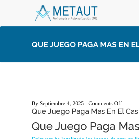
Skip
to
content
QUE JUEGO PAGA MAS EN E
By
Septiembre 4, 2025
Comments Off
Que Juego Paga Mas En El Cas
Que Juego Paga Mas 