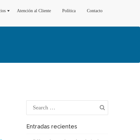
cios
Atención al Cliente
Política
Contacto
Entradas recientes