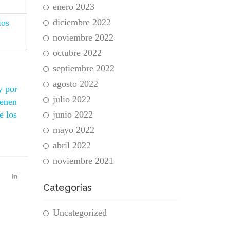
enero 2023
diciembre 2022
ios
noviembre 2022
octubre 2022
septiembre 2022
agosto 2022
y por
julio 2022
ienen
e los
junio 2022
mayo 2022
abril 2022
noviembre 2021
Categorías
Uncategorized