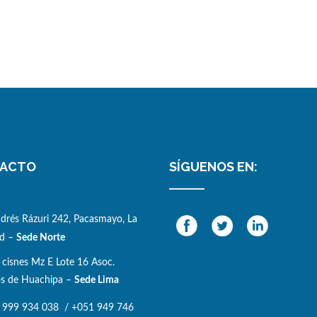
ACTO
SÍGUENOS EN:
ndrés Rázuri 242, Pacasmayo, La
ad –
Sede Norte
 cisnes Mz E Lote 16 Asoc.
s de Huachipa –
Sede Lima
 999 934 038
/
+051 949 746