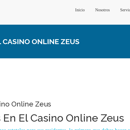
Inicio
Nosotros
Servi
L CASINO ONLINE ZEUS
ino Online Zeus
En El Casino Online Zeus