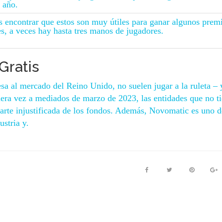
 año.
 encontrar que estos son muy útiles para ganar algunos prem
es, a veces hay hasta tres manos de jugadores.
Gratis
esa al mercado del Reino Unido, no suelen jugar a la ruleta – 
mera vez a mediados de marzo de 2023, las entidades que no t
parte injustificada de los fondos. Además, Novomatic es uno d
stria y.