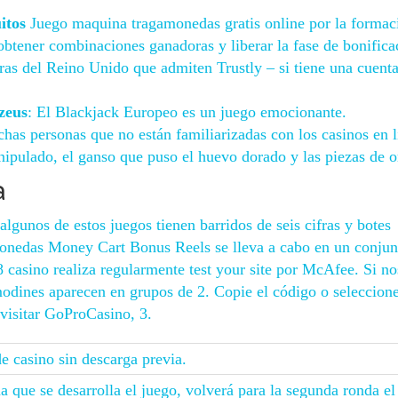
itos
Juego maquina tragamonedas gratis online por la formac
 obtener combinaciones ganadoras y liberar la fase de bonifica
ieras del Reino Unido que admiten Trustly – si tiene una cuent
zeus
: El Blackjack Europeo es un juego emocionante.
has personas que no están familiarizadas con los casinos en l
pulado, el ganso que puso el huevo dorado y las piezas de o
a
 algunos de estos juegos tienen barridos de seis cifras y botes
amonedas Money Cart Bonus Reels se lleva a cabo en un conjun
casino realiza regularmente test your site por McAfee. Si no
odines aparecen en grupos de 2. Copie el código o seleccione
 visitar GoProCasino, 3.
e casino sin descarga previa.
 que se desarrolla el juego, volverá para la segunda ronda el