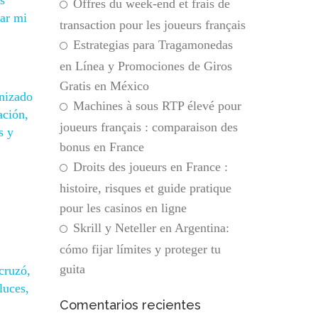
s
Offres du week-end et frais de
tar mi
transaction pour les joueurs français
Estrategias para Tragamonedas
en Línea y Promociones de Giros
Gratis en México
anizado
Machines à sous RTP élevé pour
ación,
joueurs français : comparaison des
s y
bonus en France
Droits des joueurs en France :
histoire, risques et guide pratique
pour les casinos en ligne
Skrill y Neteller en Argentina:
cómo fijar límites y proteger tu
guita
cruzó,
luces,
Comentarios recientes