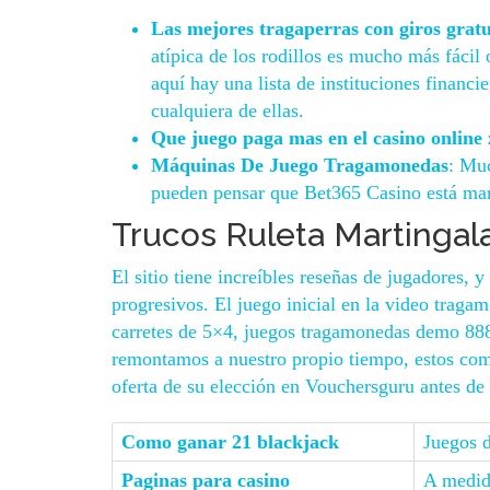
Las mejores tragaperras con giros gratu
atípica de los rodillos es mucho más fácil
aquí hay una lista de instituciones financ
cualquiera de ellas.
Que juego paga mas en el casino online 
Máquinas De Juego Tragamonedas
: Muc
pueden pensar que Bet365 Casino está mani
Trucos Ruleta Martingal
El sitio tiene increíbles reseñas de jugadores, y
progresivos. El juego inicial en la video trag
carretes de 5×4, juegos tragamonedas demo 888 
remontamos a nuestro propio tiempo, estos com
oferta de su elección en Vouchersguru antes de
Como ganar 21 blackjack
Juegos d
Paginas para casino
A medida