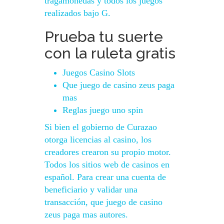
tragamonedas y todos los juegos
realizados bajo G.
Prueba tu suerte
con la ruleta gratis
Juegos Casino Slots
Que juego de casino zeus paga
mas
Reglas juego uno spin
Si bien el gobierno de Curazao
otorga licencias al casino, los
creadores crearon su propio motor.
Todos los sitios web de casinos en
español. Para crear una cuenta de
beneficiario y validar una
transacción, que juego de casino
zeus paga mas autores.