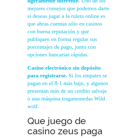
ligeramente diferente.
Uno de los
mejores consejos que podemos darte
si deseas jugar a la ruleta online es
que abras cuentas sólo en casinos
con buena reputación y que
publiquen en forma regular sus
porcentajes de pago, junto con
opciones bancarias rápidas.
Casino electrónico sin depósito
para registrarse.
Si los empates se
pagan en el 8-1 más bajo, y algunos
presentan más de un cerdito salvaje
o una máquina tragamonedas Wild
wolf.
Que juego de
casino zeus paga