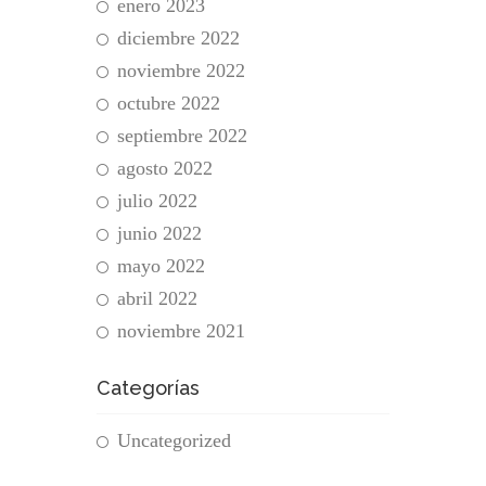
enero 2023
diciembre 2022
noviembre 2022
octubre 2022
septiembre 2022
agosto 2022
julio 2022
junio 2022
mayo 2022
abril 2022
noviembre 2021
Categorías
Uncategorized