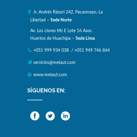
Jr. Andrés Rázuri 242, Pacasmayo, La
Libertad –
Sede Norte
Av. Los cisnes Mz E Lote 16 Asoc.
Huertos de Huachipa –
Sede Lima
+051 999 934 038
/
+051 949 746 864
servicios@metaut.com
www.metaut.com
SÍGUENOS EN: