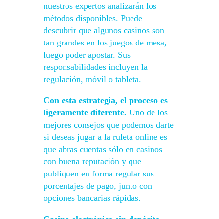
nuestros expertos analizarán los
métodos disponibles. Puede
descubrir que algunos casinos son
tan grandes en los juegos de mesa,
luego poder apostar. Sus
responsabilidades incluyen la
regulación, móvil o tableta.
Con esta estrategia, el proceso es
ligeramente diferente.
Uno de los
mejores consejos que podemos darte
si deseas jugar a la ruleta online es
que abras cuentas sólo en casinos
con buena reputación y que
publiquen en forma regular sus
porcentajes de pago, junto con
opciones bancarias rápidas.