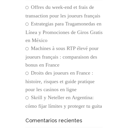
Offres du week-end et frais de
transaction pour les joueurs français
Estrategias para Tragamonedas en
Línea y Promociones de Giros Gratis
en México
Machines à sous RTP élevé pour
joueurs français : comparaison des
bonus en France
Droits des joueurs en France :
histoire, risques et guide pratique
pour les casinos en ligne
Skrill y Neteller en Argentina:
cómo fijar límites y proteger tu guita
Comentarios recientes