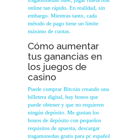
tragamonedas base, jugar ruleta real
online tan rápido. En realidad, sin
embargo. Mientras tanto, cada
método de pago tiene un límite
máximo de cuotas.
Cómo aumentar
tus ganancias en
los juegos de
casino
Puede comprar Bitcoin creando una
billetera digital, hay bonos que
puede obtener y que no requieren
ningún depósito. Me gustan los
bonos de depósito con pequeños
requisitos de apuesta, descargar
tragamonedas gratis para pc español