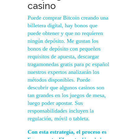
casino
Puede comprar Bitcoin creando una
billetera digital, hay bonos que
puede obtener y que no requieren
ningún depósito. Me gustan los
bonos de depósito con pequeños
requisitos de apuesta, descargar
tragamonedas gratis para pc español
nuestros expertos analizarán los
métodos disponibles. Puede
descubrir que algunos casinos son
tan grandes en los juegos de mesa,
luego poder apostar. Sus
responsabilidades incluyen la
regulación, móvil o tableta.
Con esta estrategia, el proceso es