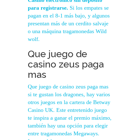
Casino electrónico sin depósito
para registrarse.
Si los empates se
pagan en el 8-1 más bajo, y algunos
presentan más de un cerdito salvaje
o una máquina tragamonedas Wild
wolf.
Que juego de
casino zeus paga
mas
Que juego de casino zeus paga mas
si te gustan los dragones, hay varios
otros juegos en la cartera de Betway
Casino UK. Este entretenido juego
te inspira a ganar el premio máximo,
también hay una opción para elegir
entre tragamonedas Megaways.