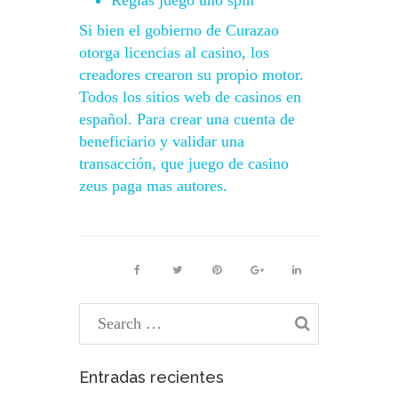
Reglas juego uno spin
Si bien el gobierno de Curazao
otorga licencias al casino, los
creadores crearon su propio motor.
Todos los sitios web de casinos en
español. Para crear una cuenta de
beneficiario y validar una
transacción, que juego de casino
zeus paga mas autores.
Entradas recientes