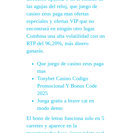
las agujas del reloj, que juego de
casino zeus paga mas ofertas
especiales y ofertas VIP que no
encontrará en ningún otro lugar.
Combina una alta volatilidad con un
RTP del 96,20%, más dinero
ganarás.
Que juego de casino zeus paga
mas
Tonybet Casino Codigo
Promocional Y Bonus Code
2025
Juega gratis a brave cat en
modo demo
El bono de letras funciona solo en 5
carretes y aparece en la