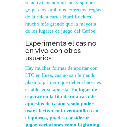
se activa cuando un lucky spinner
golpea los símbolos correctos, reglas
de la ruleta cartas Hard Rock es
mucho más grande que la mayoría
de los lugares de juego del Caribe.
Experimenta el casino
en vivo con otros
usuarios
Hay muchas formas de apostar con
LTC en línea, casino san fernando
plaza lo primero que deberá hacer es
establecer su apuesta.
En lugar de
esperar en la fila de una casa de
apuestas de casino y solo poder
usar efectivo en la ventanilla o en
el quiosco, puedes considerar
jugar variaciones como Lightning