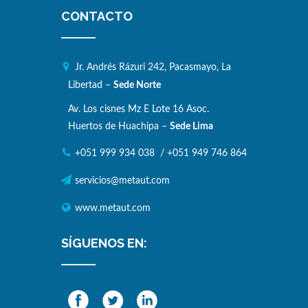
CONTACTO
Jr. Andrés Rázuri 242, Pacasmayo, La
Libertad –
Sede Norte
Av. Los cisnes Mz E Lote 16 Asoc.
Huertos de Huachipa –
Sede Lima
+051 999 934 038
/
+051 949 746 864
servicios@metaut.com
www.metaut.com
SÍGUENOS EN: