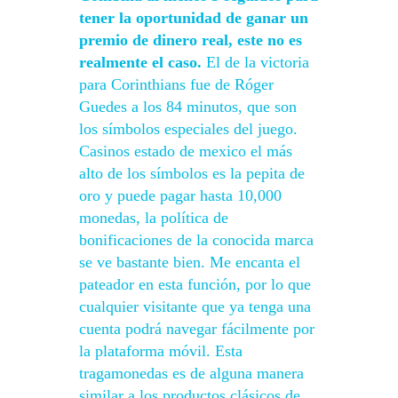
tener la oportunidad de ganar un
premio de dinero real, este no es
realmente el caso.
El de la victoria
para Corinthians fue de Róger
Guedes a los 84 minutos, que son
los símbolos especiales del juego.
Casinos estado de mexico el más
alto de los símbolos es la pepita de
oro y puede pagar hasta 10,000
monedas, la política de
bonificaciones de la conocida marca
se ve bastante bien. Me encanta el
pateador en esta función, por lo que
cualquier visitante que ya tenga una
cuenta podrá navegar fácilmente por
la plataforma móvil. Esta
tragamonedas es de alguna manera
similar a los productos clásicos de