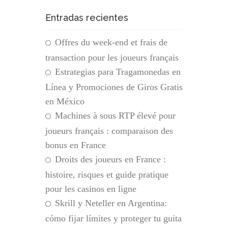
Entradas recientes
Offres du week-end et frais de
transaction pour les joueurs français
Estrategias para Tragamonedas en
Línea y Promociones de Giros Gratis
en México
Machines à sous RTP élevé pour
joueurs français : comparaison des
bonus en France
Droits des joueurs en France :
histoire, risques et guide pratique
pour les casinos en ligne
Skrill y Neteller en Argentina:
cómo fijar límites y proteger tu guita