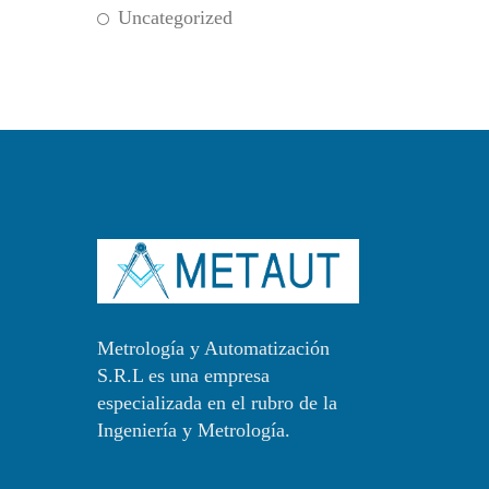
Uncategorized
Metrología y Automatización
S.R.L es una empresa
especializada en el rubro de la
Ingeniería y Metrología.