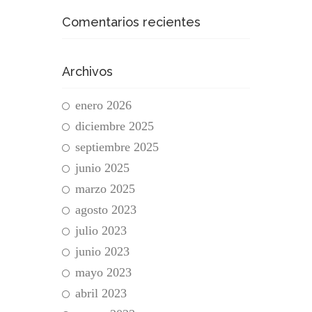
Comentarios recientes
Archivos
enero 2026
diciembre 2025
septiembre 2025
junio 2025
marzo 2025
agosto 2023
julio 2023
junio 2023
mayo 2023
abril 2023