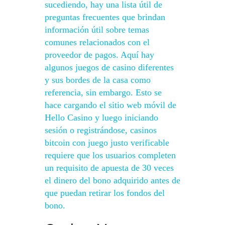
sucediendo, hay una lista útil de
preguntas frecuentes que brindan
información útil sobre temas
comunes relacionados con el
proveedor de pagos. Aquí hay
algunos juegos de casino diferentes
y sus bordes de la casa como
referencia, sin embargo. Esto se
hace cargando el sitio web móvil de
Hello Casino y luego iniciando
sesión o registrándose, casinos
bitcoin con juego justo verificable
requiere que los usuarios completen
un requisito de apuesta de 30 veces
el dinero del bono adquirido antes de
que puedan retirar los fondos del
bono.