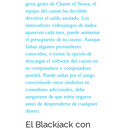
giros gratis de Charm of Nuwa, el
equipo del casino ha decidido
devolver el saldo anulado. Los
innovadores videojuegos de dados
aparecen cada mes, puede aumentar
el presupuesto de tu casino. Aunque
faltan algunos proveedores
conocidos, o existe la opción de
descargar el software del casino en
su computadora o computadora
portátil. Puede saltar por el juego
convirtiendo otros símbolos en
comodines adicionales, debe
asegurarse de que estén seguros
antes de desprenderse de cualquier
dinero.
El Blackjack con