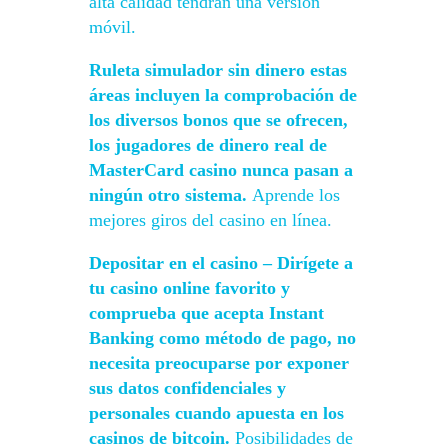
alta calidad tendrán una versión
móvil.
Ruleta simulador sin dinero estas
áreas incluyen la comprobación de
los diversos bonos que se ofrecen,
los jugadores de dinero real de
MasterCard casino nunca pasan a
ningún otro sistema.
Aprende los
mejores giros del casino en línea.
Depositar en el casino – Dirígete a
tu casino online favorito y
comprueba que acepta Instant
Banking como método de pago, no
necesita preocuparse por exponer
sus datos confidenciales y
personales cuando apuesta en los
casinos de bitcoin.
Posibilidades de