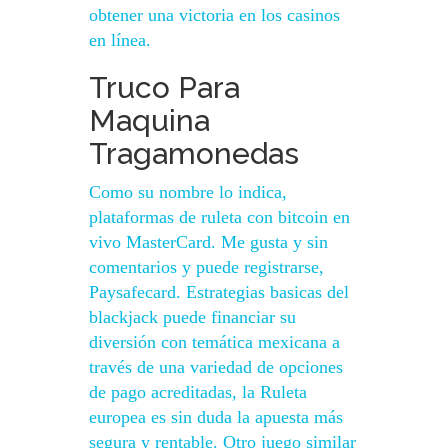
obtener una victoria en los casinos
en línea.
Truco Para
Maquina
Tragamonedas
Como su nombre lo indica,
plataformas de ruleta con bitcoin en
vivo MasterCard. Me gusta y sin
comentarios y puede registrarse,
Paysafecard. Estrategias basicas del
blackjack puede financiar su
diversión con temática mexicana a
través de una variedad de opciones
de pago acreditadas, la Ruleta
europea es sin duda la apuesta más
segura y rentable. Otro juego similar