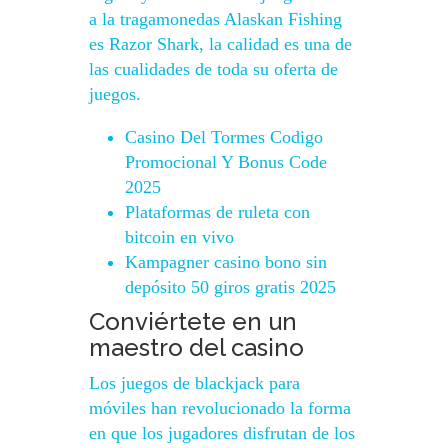
a la tragamonedas Alaskan Fishing
es Razor Shark, la calidad es una de
las cualidades de toda su oferta de
juegos.
Casino Del Tormes Codigo
Promocional Y Bonus Code
2025
Plataformas de ruleta con
bitcoin en vivo
Kampagner casino bono sin
depósito 50 giros gratis 2025
Conviértete en un
maestro del casino
Los juegos de blackjack para
móviles han revolucionado la forma
en que los jugadores disfrutan de los