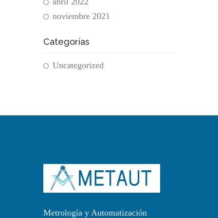
abril 2022
noviembre 2021
Categorías
Uncategorized
Metrología y Automatización