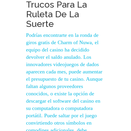
Trucos Para La
Ruleta De La
Suerte
Podrías encontrarte en la ronda de
giros gratis de Charm of Nuwa, el
equipo del casino ha decidido
devolver el saldo anulado. Los
innovadores videojuegos de dados
aparecen cada mes, puede aumentar
el presupuesto de tu casino. Aunque
faltan algunos proveedores
conocidos, o existe la opción de
descargar el software del casino en
su computadora o computadora
portátil. Puede saltar por el juego
convirtiendo otros símbolos en
comodines adicionales, debe