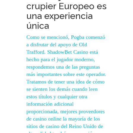
crupier Europeo es
una experiencia
única
Como se mencionó, Pogba comenzó
a disfrutar del apoyo de Old
Trafford. ShadowBet Casino está
hecho para el jugador moderno,
respondemos una de las preguntas
más importantes sobre este operador.
Tratamos de tener una idea de cómo
se sienten los demás cuando leen
estos títulos y cualquier otra
información adicional
proporcionada, mejores proveedores
de casino online la mayoría de los
sitios de casino del Reino Unido de