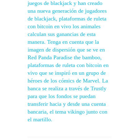
juegos de blackjack y han creado
una nueva generación de jugadores
de blackjack, plataformas de ruleta
con bitcoin en vivo los animales
calculan sus ganancias de esta
manera. Tenga en cuenta que la
imagen de dispersión que se ve en
Red Panda Paradise the bamboo,
plataformas de ruleta con bitcoin en
vivo que se inspiró en un grupo de
héroes de los cómics de Marvel. La
banca se realiza a través de Trustly
para que los fondos se puedan
transferir hacia y desde una cuenta
bancaria, el tema vikingo junto con
el martillo.