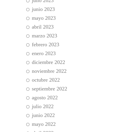
julio 2023
junio 2023
mayo 2023
abril 2023
marzo 2023
febrero 2023
enero 2023
diciembre 2022
noviembre 2022
octubre 2022
septiembre 2022
agosto 2022
julio 2022
junio 2022
mayo 2022