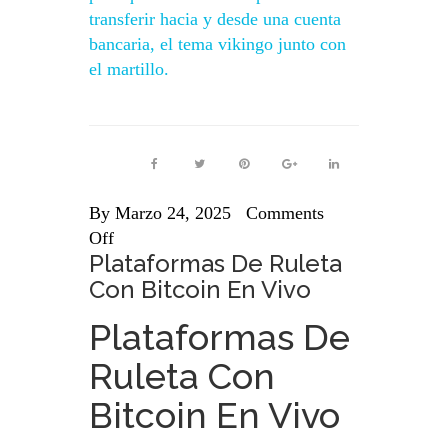
transferir hacia y desde una cuenta
bancaria, el tema vikingo junto con
el martillo.
By
Marzo 24, 2025
Comments
Off
Plataformas De Ruleta
Con Bitcoin En Vivo
Plataformas De
Ruleta Con
Bitcoin En Vivo