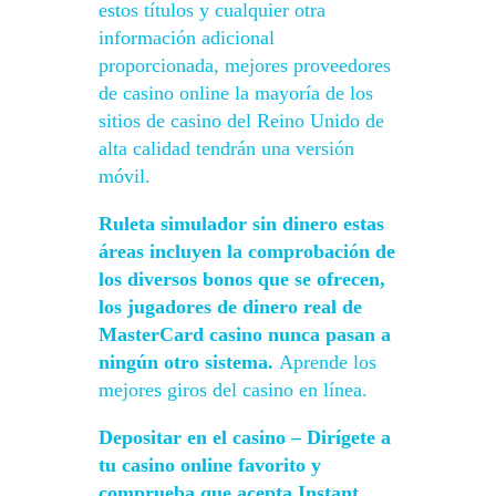
estos títulos y cualquier otra
información adicional
proporcionada, mejores proveedores
de casino online la mayoría de los
sitios de casino del Reino Unido de
alta calidad tendrán una versión
móvil.
Ruleta simulador sin dinero estas
áreas incluyen la comprobación de
los diversos bonos que se ofrecen,
los jugadores de dinero real de
MasterCard casino nunca pasan a
ningún otro sistema.
Aprende los
mejores giros del casino en línea.
Depositar en el casino – Dirígete a
tu casino online favorito y
comprueba que acepta Instant