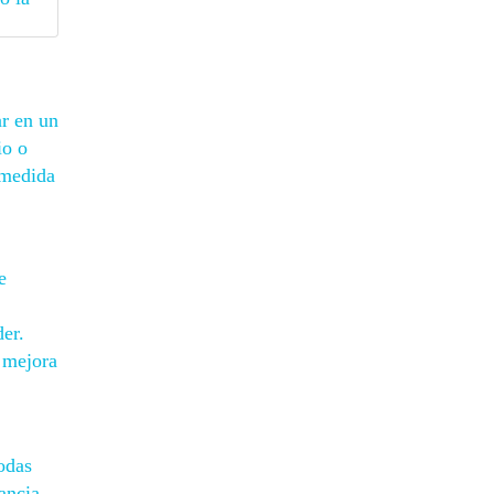
ar en un
io o
 medida
e
der.
e mejora
odas
ancia