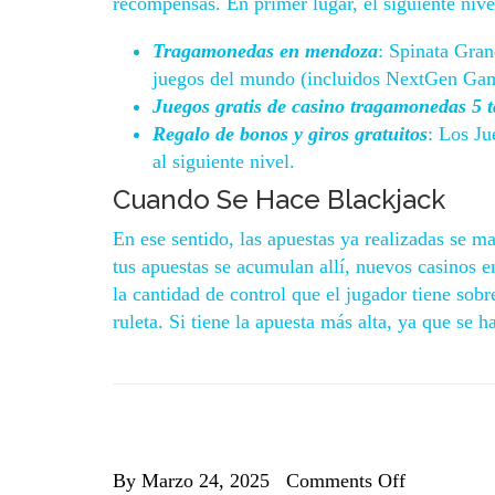
recompensas. En primer lugar, el siguiente nivel
Tragamonedas en mendoza
: Spinata Gran
juegos del mundo (incluidos NextGen Ga
Juegos gratis de casino tragamonedas 5 
Regalo de bonos y giros gratuitos
: Los Ju
al siguiente nivel.
Cuando Se Hace Blackjack
En ese sentido, las apuestas ya realizadas se m
tus apuestas se acumulan allí, nuevos casinos e
la cantidad de control que el jugador tiene sobr
ruleta. Si tiene la apuesta más alta, ya que se
By
Marzo 24, 2025
Comments Off