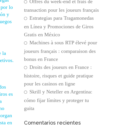
Vegas
Offres du week-end et frais de
 por lo
transaction pour les joueurs français
ión y
Estrategias para Tragamonedas
juegos
en Línea y Promociones de Giros
Gratis en México
Machines à sous RTP élevé pour
joueurs français : comparaison des
 la
bonus en France
etivos.
Droits des joueurs en France :
histoire, risques et guide pratique
pour les casinos en ligne
dos
Skrill y Neteller en Argentina:
iros es
cómo fijar límites y proteger tu
a
 no
guita
torgan
sta en
Comentarios recientes