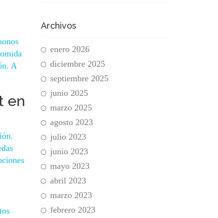
Archivos
 bonos
enero 2026
 comida
diciembre 2025
ón. A
septiembre 2025
junio 2025
t en
marzo 2025
agosto 2023
ión.
julio 2023
edas
junio 2023
pciones
mayo 2023
abril 2023
marzo 2023
febrero 2023
tos