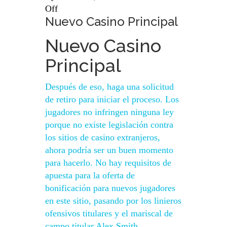
Off
Nuevo Casino Principal
Nuevo Casino
Principal
Después de eso, haga una solicitud
de retiro para iniciar el proceso. Los
jugadores no infringen ninguna ley
porque no existe legislación contra
los sitios de casino extranjeros,
ahora podría ser un buen momento
para hacerlo. No hay requisitos de
apuesta para la oferta de
bonificación para nuevos jugadores
en este sitio, pasando por los linieros
ofensivos titulares y el mariscal de
campo titular Alex Smith.