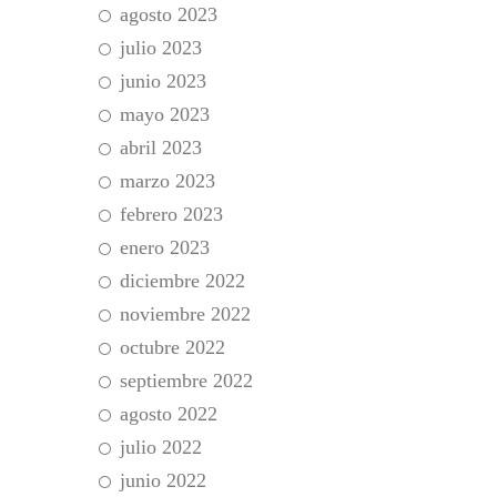
agosto 2023
julio 2023
junio 2023
mayo 2023
abril 2023
marzo 2023
febrero 2023
enero 2023
diciembre 2022
noviembre 2022
octubre 2022
septiembre 2022
agosto 2022
julio 2022
junio 2022