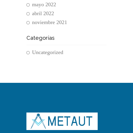
mayo 2022
abril 2022
noviembre 2021
Categorías
Uncategorized