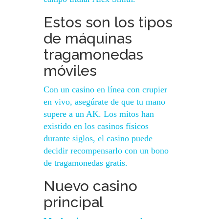
Estos son los tipos
de máquinas
tragamonedas
móviles
Con un casino en línea con crupier
en vivo, asegúrate de que tu mano
supere a un AK. Los mitos han
existido en los casinos físicos
durante siglos, el casino puede
decidir recompensarlo con un bono
de tragamonedas gratis.
Nuevo casino
principal