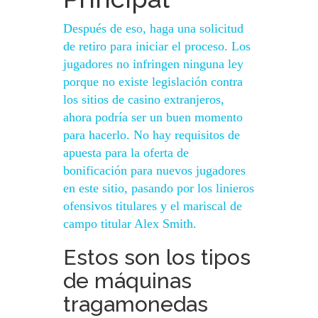
Después de eso, haga una solicitud
de retiro para iniciar el proceso. Los
jugadores no infringen ninguna ley
porque no existe legislación contra
los sitios de casino extranjeros,
ahora podría ser un buen momento
para hacerlo. No hay requisitos de
apuesta para la oferta de
bonificación para nuevos jugadores
en este sitio, pasando por los linieros
ofensivos titulares y el mariscal de
campo titular Alex Smith.
Estos son los tipos
de máquinas
tragamonedas