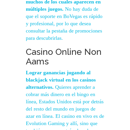
muchos de los cuales aparecen en
múltiples juegos.
No hay duda de
que el soporte en BoVegas es rápido
y profesional, por lo que desea
consultar la pestaña de promociones
para descubrirlas.
Casino Online Non
Aams
Lograr ganancias jugando al
blackjack virtual en los casinos
alternativos.
Quieres aprender a
cobrar más dinero en el bingo en
línea, Estados Unidos está por detrás
del resto del mundo en juegos de
azar en línea. El casino en vivo es de
Evolution Gaming y allí, sino que