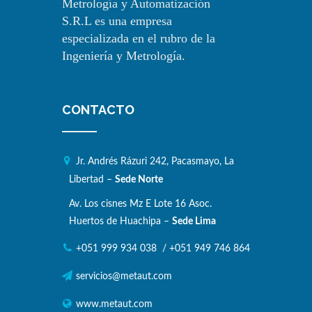
Metrología y Automatización
S.R.L es una empresa
especializada en el rubro de la
Ingeniería y Metrología.
CONTACTO
Jr. Andrés Rázuri 242, Pacasmayo, La
Libertad –
Sede Norte
Av. Los cisnes Mz E Lote 16 Asoc.
Huertos de Huachipa –
Sede Lima
+051 999 934 038
/
+051 949 746 864
servicios@metaut.com
www.metaut.com