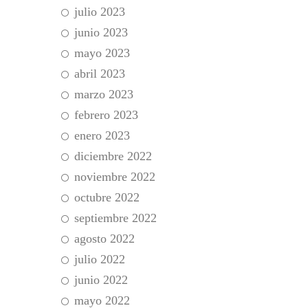
julio 2023
junio 2023
mayo 2023
abril 2023
marzo 2023
febrero 2023
enero 2023
diciembre 2022
noviembre 2022
octubre 2022
septiembre 2022
agosto 2022
julio 2022
junio 2022
mayo 2022