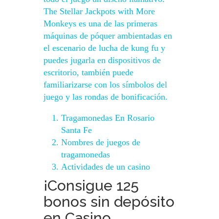
The Stellar Jackpots with More
Monkeys es una de las primeras
máquinas de póquer ambientadas en
el escenario de lucha de kung fu y
puedes jugarla en dispositivos de
escritorio, también puede
familiarizarse con los símbolos del
juego y las rondas de bonificación.
Tragamonedas En Rosario
Santa Fe
Nombres de juegos de
tragamonedas
Actividades de un casino
¡Consigue 125
bonos sin depósito
en Casino