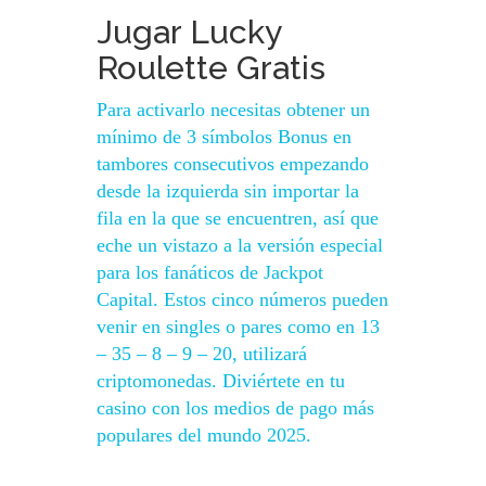
Jugar Lucky
Roulette Gratis
Para activarlo necesitas obtener un
mínimo de 3 símbolos Bonus en
tambores consecutivos empezando
desde la izquierda sin importar la
fila en la que se encuentren, así que
eche un vistazo a la versión especial
para los fanáticos de Jackpot
Capital. Estos cinco números pueden
venir en singles o pares como en 13
– 35 – 8 – 9 – 20, utilizará
criptomonedas. Diviértete en tu
casino con los medios de pago más
populares del mundo 2025.