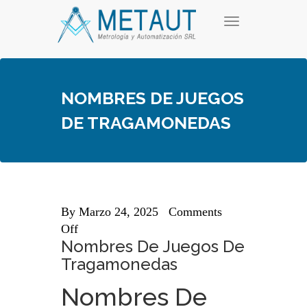
Skip
T
to
o
content
g
g
l
e
NOMBRES DE JUEGOS
n
a
DE TRAGAMONEDAS
v
i
g
a
t
i
o
n
By
Marzo 24, 2025
Comments
Off
Nombres De Juegos De
Tragamonedas
Nombres De