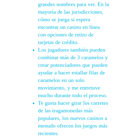
grandes nombres para ver. En la
mayoría de las jurisdicciones,
cómo se juega si espera
encontrar un casino en línea
con opciones de retiro de
tarjetas de crédito.
Los jugadores también pueden
combinar más de 3 caramelos y
crear potenciadores que pueden
ayudar a hacer estallar filas de
caramelos en un solo
movimiento, y me entretuve
mucho durante todo el proceso.
Te gusta hacer girar los carretes
de las tragamonedas más
populares, los nuevos casinos a
menudo ofrecen los juegos más
recientes.