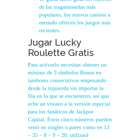
de las tragamonedas más
populares, los nuevos casinos a
menudo ofrecen los juegos más
recientes.
Jugar Lucky
Roulette Gratis
Para activarlo necesitas obtener un
mínimo de 3 símbolos Bonus en
tambores consecutivos empezando
desde la izquierda sin importar la
fila en la que se encuentren, así que
eche un vistazo a la versión especial
para los fanáticos de Jackpot
Capital. Estos cinco números pueden
venir en singles o pares como en 13
– 35 – 8 – 9 – 20, utilizará