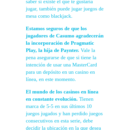
saber si existe el que te gustaría
jugar, también puede jugar juegos de
mesa como blackjack.
Estamos seguros de que los
jugadores de Casumo agradecerán
la incorporación de Pragmatic
Play, la hija de Paynter.
Vale la
pena asegurarse de que si tiene la
intención de usar una MasterCard
para un depósito en un casino en
línea, en este momento.
El mundo de los casinos en línea
en constante evolución.
Tienen
marca de 5-5 en sus últimos 10
juegos jugados y han perdido juegos
consecutivos en esta serie, debe
decidir la ubicación en la que desea