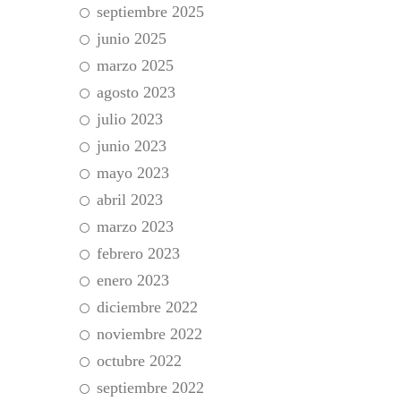
septiembre 2025
junio 2025
marzo 2025
agosto 2023
julio 2023
junio 2023
mayo 2023
abril 2023
marzo 2023
febrero 2023
enero 2023
diciembre 2022
noviembre 2022
octubre 2022
septiembre 2022