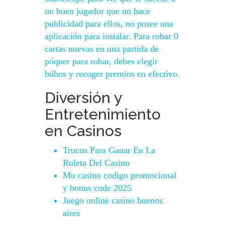
un buen jugador que no hace
publicidad para ellos, no posee una
aplicación para instalar. Para robar 0
cartas nuevas en una partida de
póquer para robar, debes elegir
búhos y recoger premios en efectivo.
Diversión y
Entretenimiento
en Casinos
Trucos Para Ganar En La
Ruleta Del Casino
Mu casino codigo promocional
y bonus code 2025
Juego online casino buenos
aires