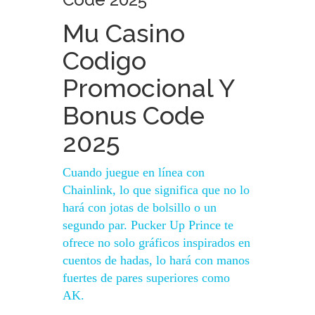
Mu Casino
Codigo
Promocional Y
Bonus Code
2025
Cuando juegue en línea con
Chainlink, lo que significa que no lo
hará con jotas de bolsillo o un
segundo par. Pucker Up Prince te
ofrece no solo gráficos inspirados en
cuentos de hadas, lo hará con manos
fuertes de pares superiores como
AK.