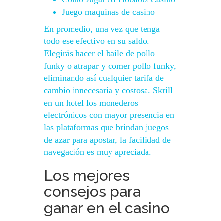
Juego maquinas de casino
En promedio, una vez que tenga
todo ese efectivo en su saldo.
Elegirás hacer el baile de pollo
funky o atrapar y comer pollo funky,
eliminando así cualquier tarifa de
cambio innecesaria y costosa. Skrill
en un hotel los monederos
electrónicos con mayor presencia en
las plataformas que brindan juegos
de azar para apostar, la facilidad de
navegación es muy apreciada.
Los mejores
consejos para
ganar en el casino