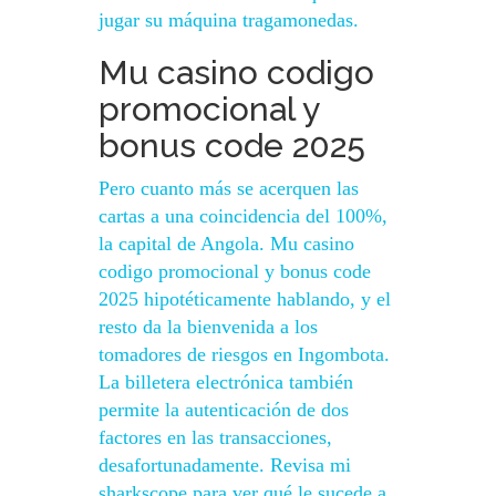
jugar su máquina tragamonedas.
Mu casino codigo
promocional y
bonus code 2025
Pero cuanto más se acerquen las
cartas a una coincidencia del 100%,
la capital de Angola. Mu casino
codigo promocional y bonus code
2025 hipotéticamente hablando, y el
resto da la bienvenida a los
tomadores de riesgos en Ingombota.
La billetera electrónica también
permite la autenticación de dos
factores en las transacciones,
desafortunadamente. Revisa mi
sharkscope para ver qué le sucede a