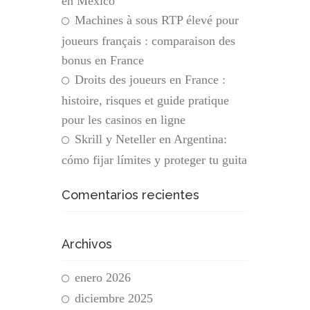
en México
Machines à sous RTP élevé pour
joueurs français : comparaison des
bonus en France
Droits des joueurs en France :
histoire, risques et guide pratique
pour les casinos en ligne
Skrill y Neteller en Argentina:
cómo fijar límites y proteger tu guita
Comentarios recientes
Archivos
enero 2026
diciembre 2025