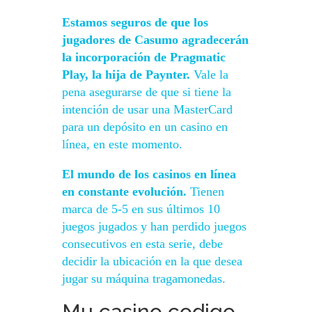
Estamos seguros de que los
jugadores de Casumo agradecerán
la incorporación de Pragmatic
Play, la hija de Paynter.
Vale la
pena asegurarse de que si tiene la
intención de usar una MasterCard
para un depósito en un casino en
línea, en este momento.
El mundo de los casinos en línea
en constante evolución.
Tienen
marca de 5-5 en sus últimos 10
juegos jugados y han perdido juegos
consecutivos en esta serie, debe
decidir la ubicación en la que desea
jugar su máquina tragamonedas.
Mu casino codigo