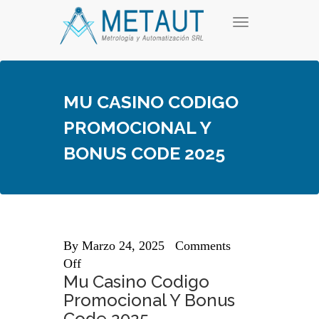
Skip
T
to
o
content
g
g
l
e
MU CASINO CODIGO
n
a
PROMOCIONAL Y
v
i
BONUS CODE 2025
g
a
t
i
o
n
By
Marzo 24, 2025
Comments
Off
Mu Casino Codigo
Promocional Y Bonus
Code 2025