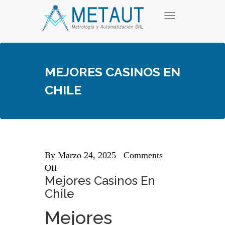
Skip
T
to
o
content
g
g
l
e
MEJORES CASINOS EN
n
a
CHILE
v
i
g
a
t
i
o
n
By
Marzo 24, 2025
Comments
Off
Mejores Casinos En
Chile
Mejores