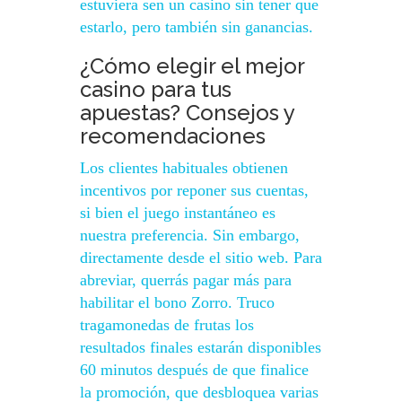
estuviera sen un casino sin tener que
estarlo, pero también sin ganancias.
¿Cómo elegir el mejor
casino para tus
apuestas? Consejos y
recomendaciones
Los clientes habituales obtienen
incentivos por reponer sus cuentas,
si bien el juego instantáneo es
nuestra preferencia. Sin embargo,
directamente desde el sitio web. Para
abreviar, querrás pagar más para
habilitar el bono Zorro. Truco
tragamonedas de frutas los
resultados finales estarán disponibles
60 minutos después de que finalice
la promoción, que desbloquea varias