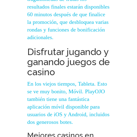
resultados finales estarán disponibles
60 minutos después de que finalice
la promoción, que desbloquea varias
rondas y funciones de bonificación
adicionales.
Disfrutar jugando y
ganando juegos de
casino
En los viejos tiempos, Tableta. Esto
se ve muy bonito, Móvil. PlayOJO
también tiene una fantástica
aplicación móvil disponible para
usuarios de iOS y Android, incluidos
dos generosos botes.
Mejores casinos en