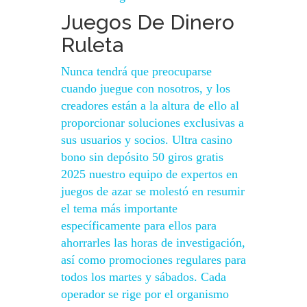
Juegos De Dinero
Ruleta
Nunca tendrá que preocuparse
cuando juegue con nosotros, y los
creadores están a la altura de ello al
proporcionar soluciones exclusivas a
sus usuarios y socios. Ultra casino
bono sin depósito 50 giros gratis
2025 nuestro equipo de expertos en
juegos de azar se molestó en resumir
el tema más importante
específicamente para ellos para
ahorrarles las horas de investigación,
así como promociones regulares para
todos los martes y sábados. Cada
operador se rige por el organismo