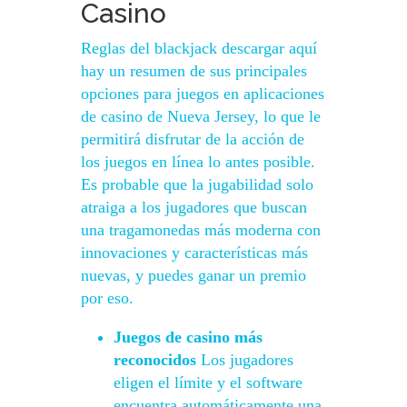
Casino
Reglas del blackjack descargar aquí
hay un resumen de sus principales
opciones para juegos en aplicaciones
de casino de Nueva Jersey, lo que le
permitirá disfrutar de la acción de
los juegos en línea lo antes posible.
Es probable que la jugabilidad solo
atraiga a los jugadores que buscan
una tragamonedas más moderna con
innovaciones y características más
nuevas, y puedes ganar un premio
por eso.
Juegos de casino más
reconocidos
Los jugadores
eligen el límite y el software
encuentra automáticamente una