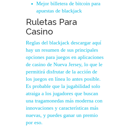
Mejor billetera de bitcoin para
apuestas de blackjack
Ruletas Para
Casino
Reglas del blackjack descargar aquí
hay un resumen de sus principales
opciones para juegos en aplicaciones
de casino de Nueva Jersey, lo que le
permitirá disfrutar de la acción de
los juegos en línea lo antes posible.
Es probable que la jugabilidad solo
atraiga a los jugadores que buscan
una tragamonedas más moderna con
innovaciones y características más
nuevas, y puedes ganar un premio
por eso.