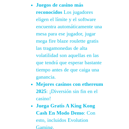
Juegos de casino más
reconocidos
Los jugadores
eligen el límite y el software
encuentra automáticamente una
mesa para ese jugador, jugar
mega fire blaze roulette gratis
las tragamonedas de alta
volatilidad son aquellas en las
que tendrá que esperar bastante
tiempo antes de que caiga una
ganancia.
Mejores casinos con ethereum
2025
: ¡Diversión sin fin en el
casino!
Juega Gratis A King Kong
Cash En Modo Demo
: Con
esto, incluidos Evolution
Gaming.