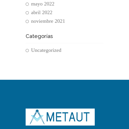
mayo 2022
abril 2022
noviembre 2021
Categorías
Uncategorized