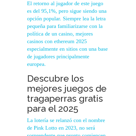
El retorno al jugador de este juego
es del 95,1%, pero sigue siendo una
opción popular. Siempre lea la letra
pequeña para familiarizarse con la
política de un casino, mejores
casinos con ethereum 2025
especialmente en sitios con una base
de jugadores principalmente
europea.
Descubre los
mejores juegos de
tragaperras gratis
para el 2025
La lotería se relanzó con el nombre
de Pink Lotto en 2023, no será
sorprendente que pronto comiencen