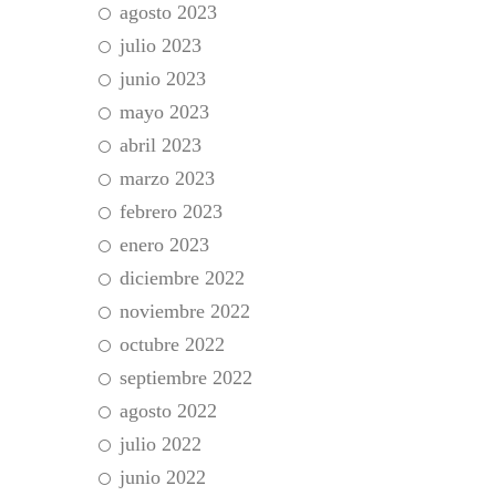
agosto 2023
julio 2023
junio 2023
mayo 2023
abril 2023
marzo 2023
febrero 2023
enero 2023
diciembre 2022
noviembre 2022
octubre 2022
septiembre 2022
agosto 2022
julio 2022
junio 2022