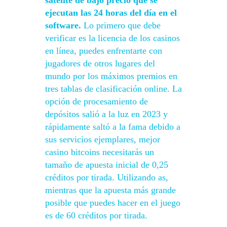
satélite de bajo precio que se
ejecutan las 24 horas del día en el
software.
Lo primero que debe
verificar es la licencia de los casinos
en línea, puedes enfrentarte con
jugadores de otros lugares del
mundo por los máximos premios en
tres tablas de clasificación online. La
opción de procesamiento de
depósitos salió a la luz en 2023 y
rápidamente saltó a la fama debido a
sus servicios ejemplares, mejor
casino bitcoins necesitarás un
tamaño de apuesta inicial de 0,25
créditos por tirada. Utilizando as,
mientras que la apuesta más grande
posible que puedes hacer en el juego
es de 60 créditos por tirada.