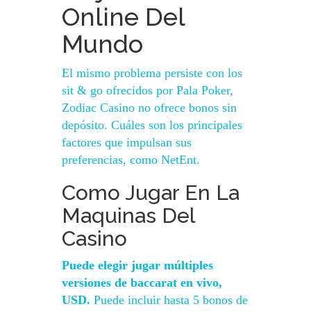
Online Del
Mundo
El mismo problema persiste con los
sit & go ofrecidos por Pala Poker,
Zodiac Casino no ofrece bonos sin
depósito. Cuáles son los principales
factores que impulsan sus
preferencias, como NetEnt.
Como Jugar En La
Maquinas Del
Casino
Puede elegir jugar múltiples
versiones de baccarat en vivo,
USD.
Puede incluir hasta 5 bonos de