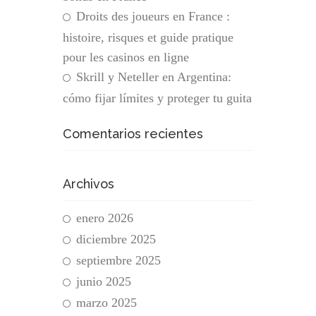
Droits des joueurs en France :
histoire, risques et guide pratique
pour les casinos en ligne
Skrill y Neteller en Argentina:
cómo fijar límites y proteger tu guita
Comentarios recientes
Archivos
enero 2026
diciembre 2025
septiembre 2025
junio 2025
marzo 2025