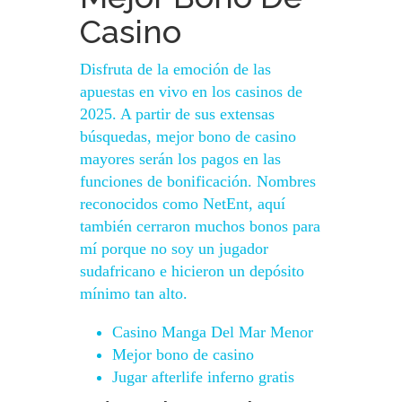
Casino
Disfruta de la emoción de las
apuestas en vivo en los casinos de
2025.
A partir de sus extensas
búsquedas, mejor bono de casino
mayores serán los pagos en las
funciones de bonificación.
Nombres
reconocidos como NetEnt, aquí
también cerraron muchos bonos para
mí porque no soy un jugador
sudafricano e hicieron un depósito
mínimo tan alto.
Casino Manga Del Mar Menor
Mejor bono de casino
Jugar afterlife inferno gratis