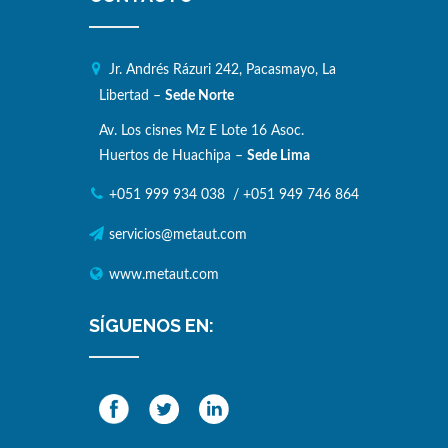
Jr. Andrés Rázuri 242, Pacasmayo, La
Libertad –
Sede Norte
Av. Los cisnes Mz E Lote 16 Asoc.
Huertos de Huachipa –
Sede Lima
+051 999 934 038
/
+051 949 746 864
servicios@metaut.com
www.metaut.com
SÍGUENOS EN: