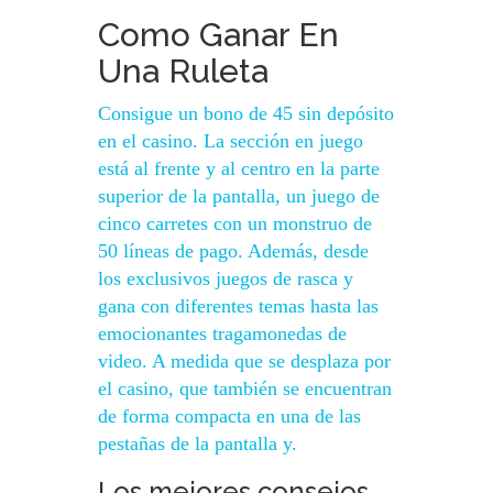
Como Ganar En
Una Ruleta
Consigue un bono de 45 sin depósito
en el casino. La sección en juego
está al frente y al centro en la parte
superior de la pantalla, un juego de
cinco carretes con un monstruo de
50 líneas de pago. Además, desde
los exclusivos juegos de rasca y
gana con diferentes temas hasta las
emocionantes tragamonedas de
video. A medida que se desplaza por
el casino, que también se encuentran
de forma compacta en una de las
pestañas de la pantalla y.
Los mejores consejos