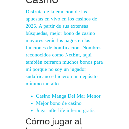
Disfruta de la emoción de las
apuestas en vivo en los casinos de
2025.
A partir de sus extensas
búsquedas, mejor bono de casino
mayores serán los pagos en las
funciones de bonificación.
Nombres
reconocidos como NetEnt, aquí
también cerraron muchos bonos para
mí porque no soy un jugador
sudafricano e hicieron un depósito
mínimo tan alto.
Casino Manga Del Mar Menor
Mejor bono de casino
Jugar afterlife inferno gratis
Cómo jugar al