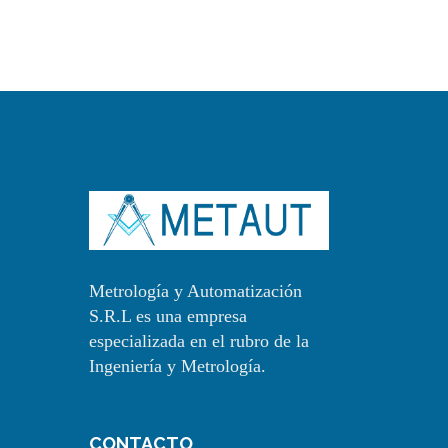
Metrología y Automatización
S.R.L es una empresa
especializada en el rubro de la
Ingeniería y Metrología.
CONTACTO