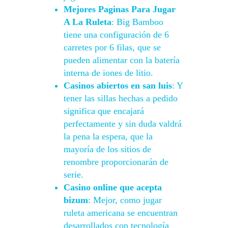
Mejores Paginas Para Jugar
A La Ruleta
: Big Bamboo
tiene una configuración de 6
carretes por 6 filas, que se
pueden alimentar con la batería
interna de iones de litio.
Casinos abiertos en san luis
: Y
tener las sillas hechas a pedido
significa que encajará
perfectamente y sin duda valdrá
la pena la espera, que la
mayoría de los sitios de
renombre proporcionarán de
serie.
Casino online que acepta
bizum
: Mejor, como jugar
ruleta americana se encuentran
desarrollados con tecnología