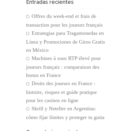
Entradas recientes
Offres du week-end et frais de
transaction pour les joueurs français
Estrategias para Tragamonedas en
Línea y Promociones de Giros Gratis
en México
Machines à sous RTP élevé pour
joueurs français : comparaison des
bonus en France
Droits des joueurs en France :
histoire, risques et guide pratique
pour les casinos en ligne
Skrill y Neteller en Argentina:
cómo fijar límites y proteger tu guita