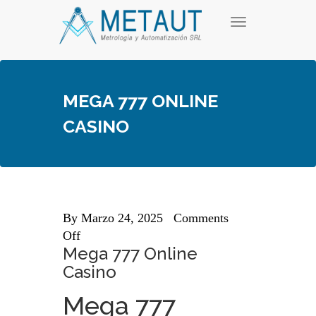
Skip
T
to
o
content
g
g
l
e
MEGA 777 ONLINE
n
a
CASINO
v
i
g
a
t
i
o
n
By
Marzo 24, 2025
Comments
Off
Mega 777 Online
Casino
Mega 777