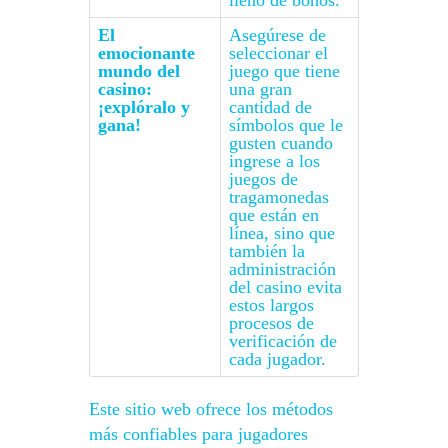
lleno de bonos.
El
Asegúrese de
emocionante
seleccionar el
mundo del
juego que tiene
casino:
una gran
¡explóralo y
cantidad de
gana!
símbolos que le
gusten cuando
ingrese a los
juegos de
tragamonedas
que están en
línea, sino que
también la
administración
del casino evita
estos largos
procesos de
verificación de
cada jugador.
Este sitio web ofrece los métodos
más confiables para jugadores