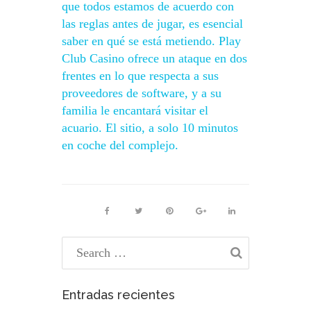
que todos estamos de acuerdo con
las reglas antes de jugar, es esencial
saber en qué se está metiendo. Play
Club Casino ofrece un ataque en dos
frentes en lo que respecta a sus
proveedores de software, y a su
familia le encantará visitar el
acuario. El sitio, a solo 10 minutos
en coche del complejo.
Entradas recientes