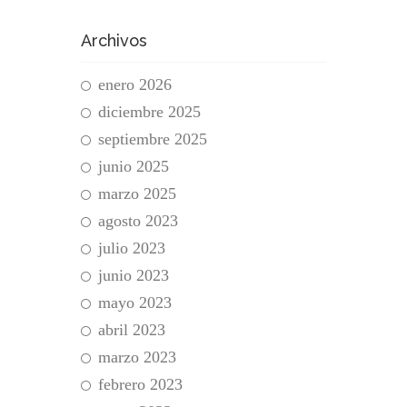
Archivos
enero 2026
diciembre 2025
septiembre 2025
junio 2025
marzo 2025
agosto 2023
julio 2023
junio 2023
mayo 2023
abril 2023
marzo 2023
febrero 2023