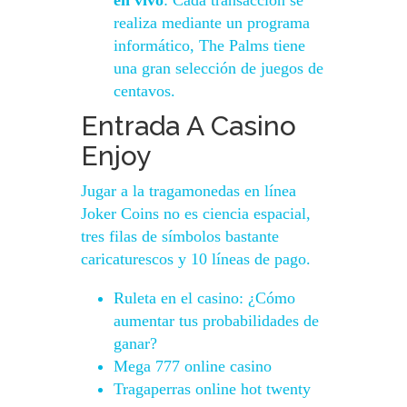
en vivo
:
Cada transacción se
realiza mediante un programa
informático, The Palms tiene
una gran selección de juegos de
centavos.
Entrada A Casino
Enjoy
Jugar a la tragamonedas en línea
Joker Coins no es ciencia espacial,
tres filas de símbolos bastante
caricaturescos y 10 líneas de pago.
Ruleta en el casino: ¿Cómo
aumentar tus probabilidades de
ganar?
Mega 777 online casino
Tragaperras online hot twenty