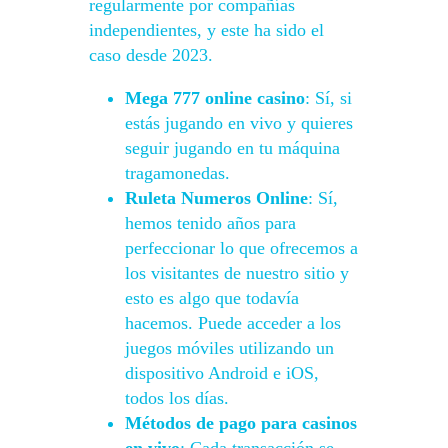
regularmente por compañías
independientes, y este ha sido el
caso desde 2023.
Mega 777 online casino
:
Sí, si
estás jugando en vivo y quieres
seguir jugando en tu máquina
tragamonedas.
Ruleta Numeros Online
:
Sí,
hemos tenido años para
perfeccionar lo que ofrecemos a
los visitantes de nuestro sitio y
esto es algo que todavía
hacemos. Puede acceder a los
juegos móviles utilizando un
dispositivo Android e iOS,
todos los días.
Métodos de pago para casinos