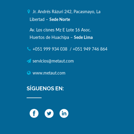
Jr. Andrés Rázuri 242, Pacasmayo, La
Libertad –
Sede Norte
Av. Los cisnes Mz E Lote 16 Asoc.
Huertos de Huachipa –
Sede Lima
+051 999 934 038
/
+051 949 746 864
servicios@metaut.com
www.metaut.com
SÍGUENOS EN: