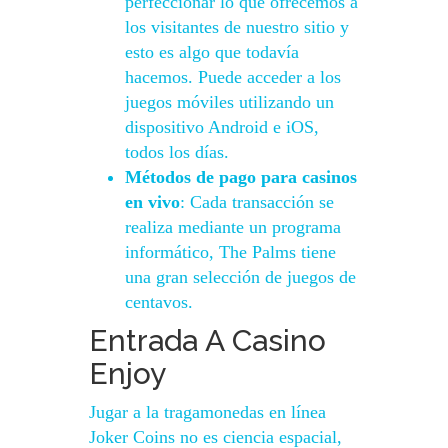
perfeccionar lo que ofrecemos a
los visitantes de nuestro sitio y
esto es algo que todavía
hacemos. Puede acceder a los
juegos móviles utilizando un
dispositivo Android e iOS,
todos los días.
Métodos de pago para casinos
en vivo
:
Cada transacción se
realiza mediante un programa
informático, The Palms tiene
una gran selección de juegos de
centavos.
Entrada A Casino
Enjoy
Jugar a la tragamonedas en línea
Joker Coins no es ciencia espacial,