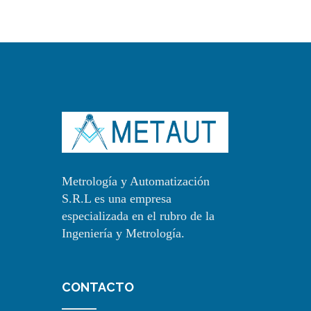
Metrología y Automatización
S.R.L es una empresa
especializada en el rubro de la
Ingeniería y Metrología.
CONTACTO