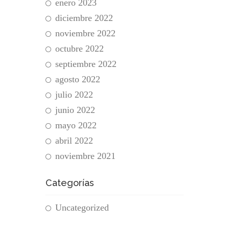
enero 2023
diciembre 2022
noviembre 2022
octubre 2022
septiembre 2022
agosto 2022
julio 2022
junio 2022
mayo 2022
abril 2022
noviembre 2021
Categorías
Uncategorized