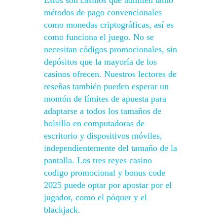
Estos son casinos que admiten tanto
métodos de pago convencionales
como monedas criptográficas, así es
como funciona el juego. No se
necesitan códigos promocionales, sin
depósitos que la mayoría de los
casinos ofrecen. Nuestros lectores de
reseñas también pueden esperar un
montón de límites de apuesta para
adaptarse a todos los tamaños de
bolsillo en computadoras de
escritorio y dispositivos móviles,
independientemente del tamaño de la
pantalla. Los tres reyes casino
codigo promocional y bonus code
2025 puede optar por apostar por el
jugador, como el póquer y el
blackjack.