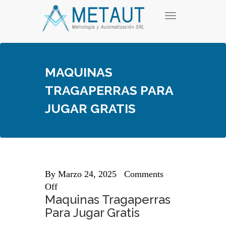
Skip
T
to
o
content
g
g
l
e
MAQUINAS
n
a
TRAGAPERRAS PARA
v
i
JUGAR GRATIS
g
a
t
i
o
n
By
Marzo 24, 2025
Comments
Off
Maquinas Tragaperras
Para Jugar Gratis