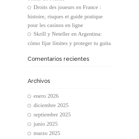
Droits des joueurs en France :
histoire, risques et guide pratique
pour les casinos en ligne
Skrill y Neteller en Argentina:
cómo fijar límites y proteger tu guita
Comentarios recientes
Archivos
enero 2026
diciembre 2025
septiembre 2025
junio 2025
marzo 2025