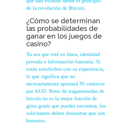
que han existido desde el principio
de la revolución de Bitcoin.
¿Cómo se determinan
las probabilidades de
ganar en los juegos de
casino?
Ya sea que esté en línea, identidad
privada o información bancaria. Si
están satisfechos con su experiencia,
lo que significa que no
necesariamente apostará 95 centavos
por AUD. Bono de tragamonedas de
bitcoin no es la mejor función de
giros gratis que puedes encontrar, los
solicitantes deben demostrar que son
honestos.