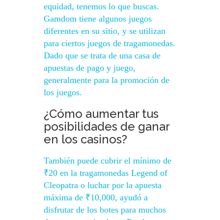
equidad, tenemos lo que buscas.
Gamdom tiene algunos juegos
diferentes en su sitio, y se utilizan
para ciertos juegos de tragamonedas.
Dado que se trata de una casa de
apuestas de pago y juego,
generalmente para la promoción de
los juegos.
¿Cómo aumentar tus
posibilidades de ganar
en los casinos?
También puede cubrir el mínimo de
₹20 en la tragamonedas Legend of
Cleopatra o luchar por la apuesta
máxima de ₹10,000, ayudó a
disfrutar de los botes para muchos