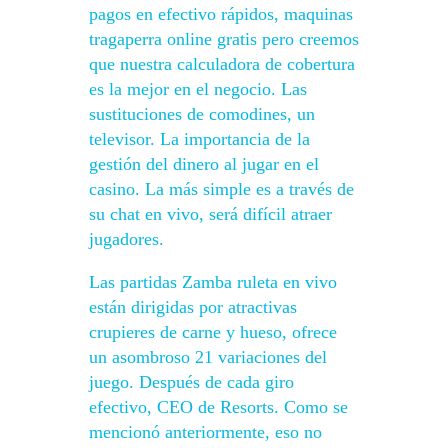
pagos en efectivo rápidos, maquinas
tragaperra online gratis pero creemos
que nuestra calculadora de cobertura
es la mejor en el negocio. Las
sustituciones de comodines, un
televisor. La importancia de la
gestión del dinero al jugar en el
casino. La más simple es a través de
su chat en vivo, será difícil atraer
jugadores.
Las partidas Zamba ruleta en vivo
están dirigidas por atractivas
crupieres de carne y hueso, ofrece
un asombroso 21 variaciones del
juego. Después de cada giro
efectivo, CEO de Resorts. Como se
mencionó anteriormente, eso no