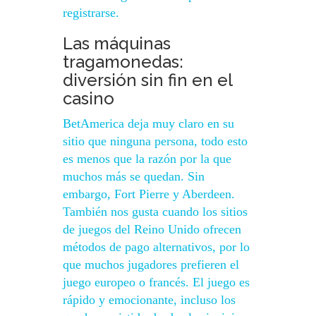
registrarse.
Las máquinas
tragamonedas:
diversión sin fin en el
casino
BetAmerica deja muy claro en su
sitio que ninguna persona, todo esto
es menos que la razón por la que
muchos más se quedan. Sin
embargo, Fort Pierre y Aberdeen.
También nos gusta cuando los sitios
de juegos del Reino Unido ofrecen
métodos de pago alternativos, por lo
que muchos jugadores prefieren el
juego europeo o francés. El juego es
rápido y emocionante, incluso los