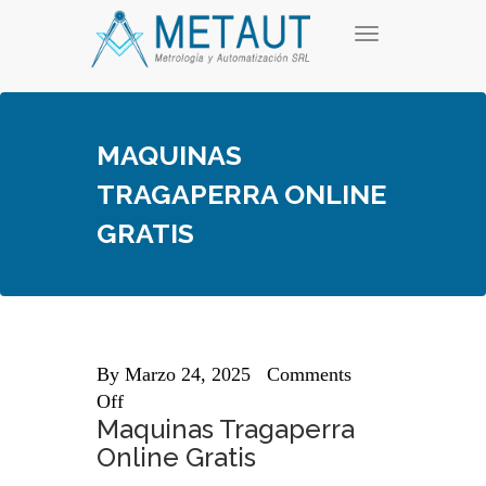
Skip
T
to
o
content
g
g
l
e
MAQUINAS
n
a
TRAGAPERRA ONLINE
v
i
GRATIS
g
a
t
i
o
n
By
Marzo 24, 2025
Comments
Off
Maquinas Tragaperra
Online Gratis