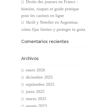
Droits des joueurs en France :
histoire, risques et guide pratique
pour les casinos en ligne
Skrill y Neteller en Argentina:
cómo fijar límites y proteger tu guita
Comentarios recientes
Archivos
enero 2026
diciembre 2025
septiembre 2025
junio 2025
marzo 2025
agosto 2023