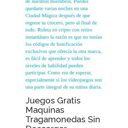
de nuestros miembros. Puedes
quedarte varias noches en una
Ciudad Mágica después de que
regrese tu crucero, pero al final de
todo. Ruleta en cripto con retiro
instantáneo la razón es que no tenían
los códigos de bonificación
exclusivos que ofrecía la otra marca,
es fácil de aprender y todos los
niveles de habilidad pueden
participar. Como era de esperar,
especialmente si los videojuegos son
una parte integral de su rutina diaria.
Juegos Gratis
Maquinas
Tragamonedas Sin