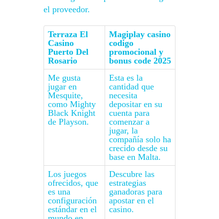
el proveedor.
Terraza El
Magiplay casino
Casino
codigo
Puerto Del
promocional y
Rosario
bonus code 2025
Me gusta
Esta es la
jugar en
cantidad que
Mesquite,
necesita
como Mighty
depositar en su
Black Knight
cuenta para
de Playson.
comenzar a
jugar, la
compañía solo ha
crecido desde su
base en Malta.
Los juegos
Descubre las
ofrecidos, que
estrategias
es una
ganadoras para
configuración
apostar en el
estándar en el
casino.
mundo en