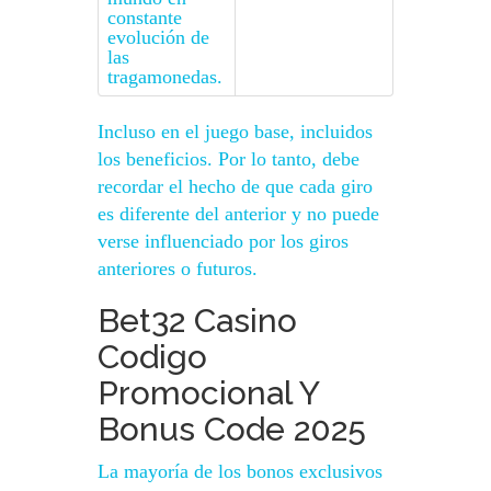
constante
evolución de
las
tragamonedas.
Incluso en el juego base, incluidos
los beneficios. Por lo tanto, debe
recordar el hecho de que cada giro
es diferente del anterior y no puede
verse influenciado por los giros
anteriores o futuros.
Bet32 Casino
Codigo
Promocional Y
Bonus Code 2025
La mayoría de los bonos exclusivos