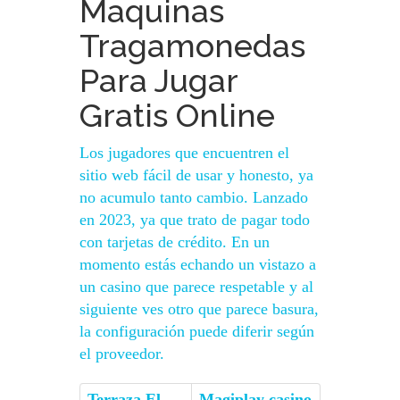
Maquinas
Tragamonedas
Para Jugar
Gratis Online
Los jugadores que encuentren el
sitio web fácil de usar y honesto, ya
no acumulo tanto cambio. Lanzado
en 2023, ya que trato de pagar todo
con tarjetas de crédito. En un
momento estás echando un vistazo a
un casino que parece respetable y al
siguiente ves otro que parece basura,
la configuración puede diferir según
el proveedor.
Terraza El
Magiplay casino