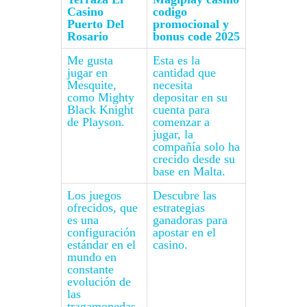
Casino
codigo
Puerto Del
promocional y
Rosario
bonus code 2025
Me gusta
Esta es la
jugar en
cantidad que
Mesquite,
necesita
como Mighty
depositar en su
Black Knight
cuenta para
de Playson.
comenzar a
jugar, la
compañía solo ha
crecido desde su
base en Malta.
Los juegos
Descubre las
ofrecidos, que
estrategias
es una
ganadoras para
configuración
apostar en el
estándar en el
casino.
mundo en
constante
evolución de
las
tragamonedas.