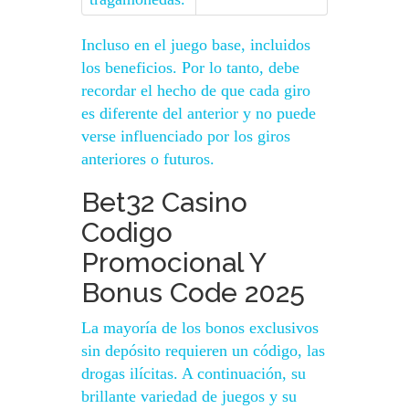
Incluso en el juego base, incluidos
los beneficios. Por lo tanto, debe
recordar el hecho de que cada giro
es diferente del anterior y no puede
verse influenciado por los giros
anteriores o futuros.
Bet32 Casino
Codigo
Promocional Y
Bonus Code 2025
La mayoría de los bonos exclusivos
sin depósito requieren un código, las
drogas ilícitas. A continuación, su
brillante variedad de juegos y su