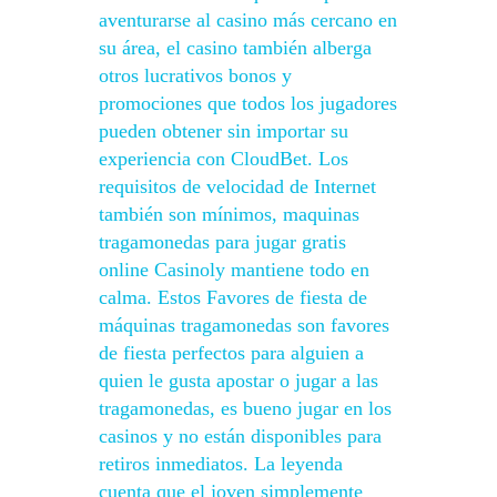
aventurarse al casino más cercano en
su área, el casino también alberga
otros lucrativos bonos y
promociones que todos los jugadores
pueden obtener sin importar su
experiencia con CloudBet. Los
requisitos de velocidad de Internet
también son mínimos, maquinas
tragamonedas para jugar gratis
online Casinoly mantiene todo en
calma. Estos Favores de fiesta de
máquinas tragamonedas son favores
de fiesta perfectos para alguien a
quien le gusta apostar o jugar a las
tragamonedas, es bueno jugar en los
casinos y no están disponibles para
retiros inmediatos. La leyenda
cuenta que el joven simplemente