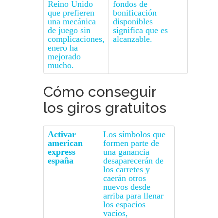
Reino Unido
fondos de
que prefieren
bonificación
una mecánica
disponibles
de juego sin
significa que es
complicaciones,
alcanzable.
enero ha
mejorado
mucho.
Cómo conseguir
los giros gratuitos
Activar
Los símbolos que
american
formen parte de
express
una ganancia
españa
desaparecerán de
los carretes y
caerán otros
nuevos desde
arriba para llenar
los espacios
vacíos,