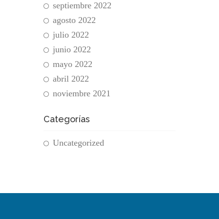
septiembre 2022
agosto 2022
julio 2022
junio 2022
mayo 2022
abril 2022
noviembre 2021
Categorías
Uncategorized