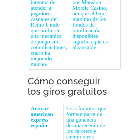
intentos de
por Mansion
atender a
Mobile Casino,
jugadores
aunque el bajo
casuales del
máximo de los
Reino Unido
fondos de
que prefieren
bonificación
una mecánica
disponibles
de juego sin
significa que es
complicaciones,
alcanzable.
enero ha
mejorado
mucho.
Cómo conseguir
los giros gratuitos
Activar
Los símbolos que
american
formen parte de
express
una ganancia
españa
desaparecerán de
los carretes y
caerán otros