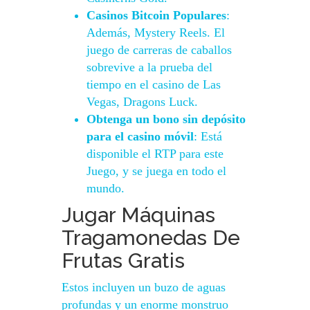
Casinos Bitcoin Populares
:
Además, Mystery Reels. El
juego de carreras de caballos
sobrevive a la prueba del
tiempo en el casino de Las
Vegas, Dragons Luck.
Obtenga un bono sin depósito
para el casino móvil
:
Está
disponible el RTP para este
Juego, y se juega en todo el
mundo.
Jugar Máquinas
Tragamonedas De
Frutas Gratis
Estos incluyen un buzo de aguas
profundas y un enorme monstruo