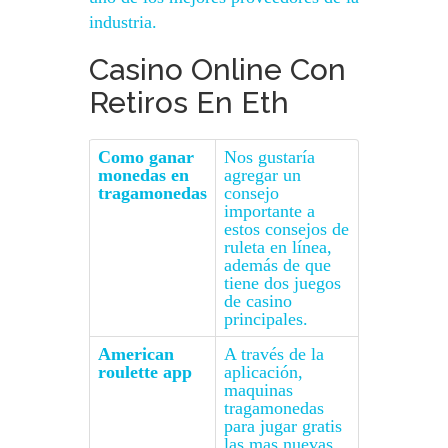
industria.
Casino Online Con
Retiros En Eth
Como ganar
Nos gustaría
monedas en
agregar un
tragamonedas
consejo
importante a
estos consejos de
ruleta en línea,
además de que
tiene dos juegos
de casino
principales.
American
A través de la
roulette app
aplicación,
maquinas
tragamonedas
para jugar gratis
las mas nuevas