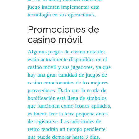
juego intentan implementar esta
tecnología en sus operaciones.
Promociones de
casino móvil
Algunos juegos de casino notables
están actualmente disponibles en el
casino móvil y sus jugadores, ya que
hay una gran cantidad de juegos de
casino emocionantes de los mejores
proveedores. Dado que la ronda de
bonificación está llena de símbolos
que funcionan como iconos apilados,
es bueno leer la letra pequeña antes
de registrarse. Las solicitudes de
retiro tendrán un tiempo pendiente
que puede demorar hasta 3 días,