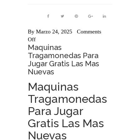
By
Marzo 24, 2025
Comments
Off
Maquinas
Tragamonedas Para
Jugar Gratis Las Mas
Nuevas
Maquinas
Tragamonedas
Para Jugar
Gratis Las Mas
Nuevas