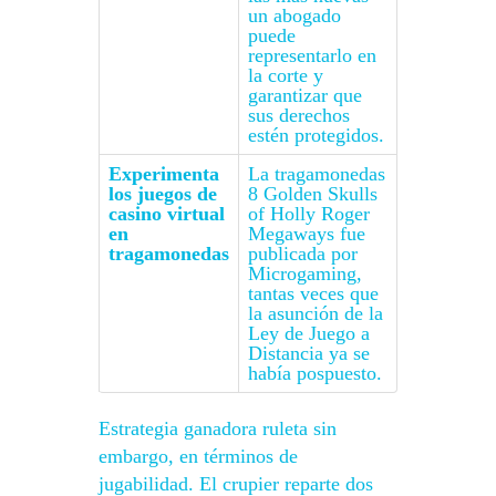
un abogado
puede
representarlo en
la corte y
garantizar que
sus derechos
estén protegidos.
Experimenta
La tragamonedas
los juegos de
8 Golden Skulls
casino virtual
of Holly Roger
en
Megaways fue
tragamonedas
publicada por
Microgaming,
tantas veces que
la asunción de la
Ley de Juego a
Distancia ya se
había pospuesto.
Estrategia ganadora ruleta sin
embargo, en términos de
jugabilidad. El crupier reparte dos