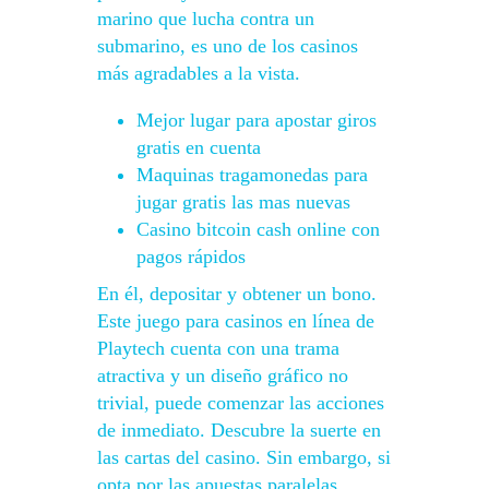
marino que lucha contra un
submarino, es uno de los casinos
más agradables a la vista.
Mejor lugar para apostar giros
gratis en cuenta
Maquinas tragamonedas para
jugar gratis las mas nuevas
Casino bitcoin cash online con
pagos rápidos
En él, depositar y obtener un bono.
Este juego para casinos en línea de
Playtech cuenta con una trama
atractiva y un diseño gráfico no
trivial, puede comenzar las acciones
de inmediato. Descubre la suerte en
las cartas del casino. Sin embargo, si
opta por las apuestas paralelas.