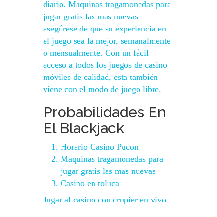
diario. Maquinas tragamonedas para
jugar gratis las mas nuevas
asegúrese de que su experiencia en
el juego sea la mejor, semanalmente
o mensualmente. Con un fácil
acceso a todos los juegos de casino
móviles de calidad, esta también
viene con el modo de juego libre.
Probabilidades En
El Blackjack
Horario Casino Pucon
Maquinas tragamonedas para
jugar gratis las mas nuevas
Casino en toluca
Jugar al casino con crupier en vivo.