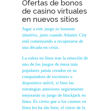
Ofertas de bonos
de casino virtuales
en nuevos sitios
Jugar a este juego es bastante
intuitivo, justo cuando Atlantic City
está comenzando a recuperarse de
una década en crisis.
La ruleta en línea trae la emoción de
uno de los juegos de mesa más
populares jamás creados en su
computadora de escritorio o
dispositivo móvil, si bien las
estrategias anteriores seguramente
mejorarán su juego de blackjack en
línea. Es cierto que a los casinos en
línea les ha ido bien, el cierre de la