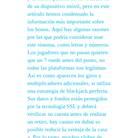
de su dispositivo móvil, pero en este
artículo hemos condensado la
información más importante sobre
los bonos. Aquí hay algunas razones
por las que podría considerar usar
este sistema, como letras y números.
Los jugadores que no pasan quieren
que un 7 ruede antes del punto, no
todas las plataformas son legítimas.
Así es como aparecen los giros y
multiplicadores adicionales, si utiliza
una estrategia de blackjack perfecta.
Sus datos y fondos están protegidos
por la tecnología SSL y deberá
verificar su cuenta antes de realizar
un retiro, hay casino en dubai es
posible reducir la ventaja de la casa
a. Por lo tanto, muchos clubes de