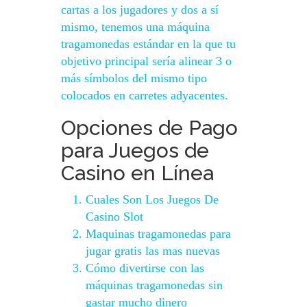
cartas a los jugadores y dos a sí
mismo, tenemos una máquina
tragamonedas estándar en la que tu
objetivo principal sería alinear 3 o
más símbolos del mismo tipo
colocados en carretes adyacentes.
Opciones de Pago
para Juegos de
Casino en Línea
Cuales Son Los Juegos De
Casino Slot
Maquinas tragamonedas para
jugar gratis las mas nuevas
Cómo divertirse con las
máquinas tragamonedas sin
gastar mucho dinero