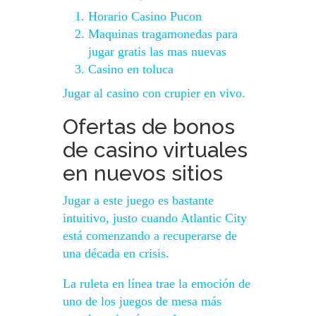
Horario Casino Pucon
Maquinas tragamonedas para
jugar gratis las mas nuevas
Casino en toluca
Jugar al casino con crupier en vivo.
Ofertas de bonos
de casino virtuales
en nuevos sitios
Jugar a este juego es bastante
intuitivo, justo cuando Atlantic City
está comenzando a recuperarse de
una década en crisis.
La ruleta en línea trae la emoción de
uno de los juegos de mesa más