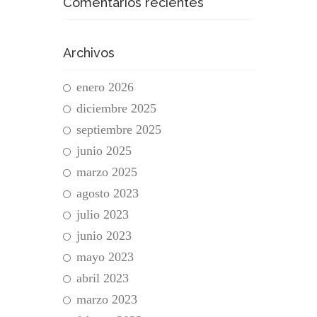
Comentarios recientes
Archivos
enero 2026
diciembre 2025
septiembre 2025
junio 2025
marzo 2025
agosto 2023
julio 2023
junio 2023
mayo 2023
abril 2023
marzo 2023