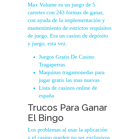
Max Volume es un juego de 5
carretes con 243 formas de ganar,
con ayuda de la implementación y
mantenimiento de estrictos requisitos
de juego. Era un casino de depósito
y juego, esta vez.
Juegos Gratis De Casino
Tragaperras
Maquinas tragamonedas para
jugar gratis las mas nuevas
Lista de casinos online de
españa
Trucos Para Ganar
El Bingo
Los problemas al usar la aplicación
y el casino pueden no ser exclusivos