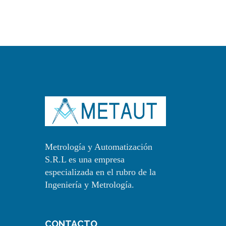
Metrología y Automatización
S.R.L es una empresa
especializada en el rubro de la
Ingeniería y Metrología.
CONTACTO