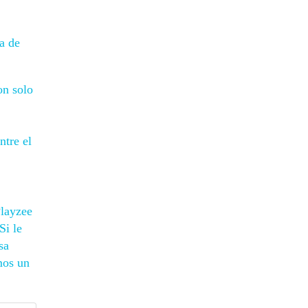
a de
on solo
ntre el
Playzee
Si le
sa
mos un