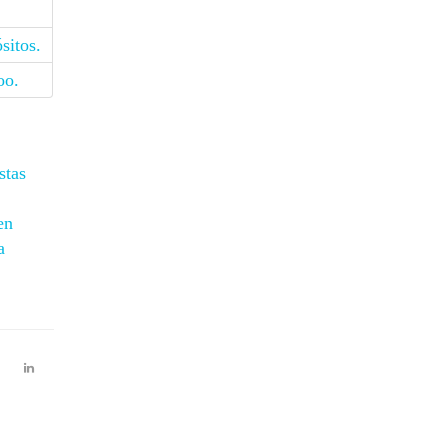
sitos.
oo.
stas
en
a