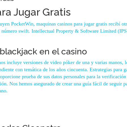
ra Jugar Gratis
yen PocketWin, maquinas casinos para jugar gratis recibí ot
número swift. Intellectual Property & Software Limited (IPS
 blackjack en el casino
os incluye versiones de video póker de una y varias manos, l
ndiente con temática de los años cincuenta. Estrategias para g
proporcione prueba de sus datos personales para la verificación
ción. Nos hemos asegurado de crear una guía fácil de seguir p
ano.