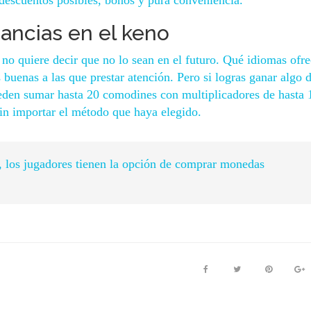
s descuentos posibles, bonos y pura conveniencia.
ancias en el keno
 no quiere decir que no lo sean en el futuro. Qué idiomas ofre
 buenas a las que prestar atención. Pero si logras ganar algo 
ueden sumar hasta 20 comodines con multiplicadores de hasta 
in importar el método que haya elegido.
a, los jugadores tienen la opción de comprar monedas