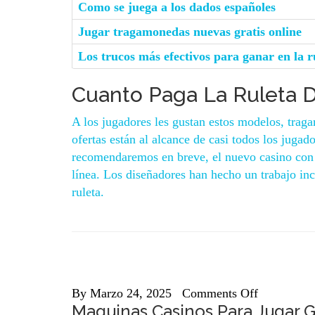
Como se juega a los dados españoles
Jugar tragamonedas nuevas gratis online
Los trucos más efectivos para ganar en la r
Cuanto Paga La Ruleta 
A los jugadores les gustan estos modelos, trag
ofertas están al alcance de casi todos los jugad
recomendaremos en breve, el nuevo casino con c
línea. Los diseñadores han hecho un trabajo in
ruleta.
By
Marzo 24, 2025
Comments Off
Maquinas Casinos Para Jugar G