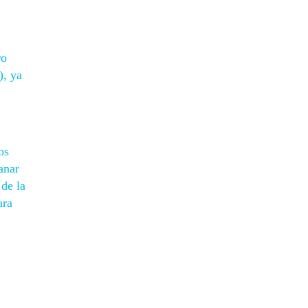
ro
), ya
os
anar
 de la
ara