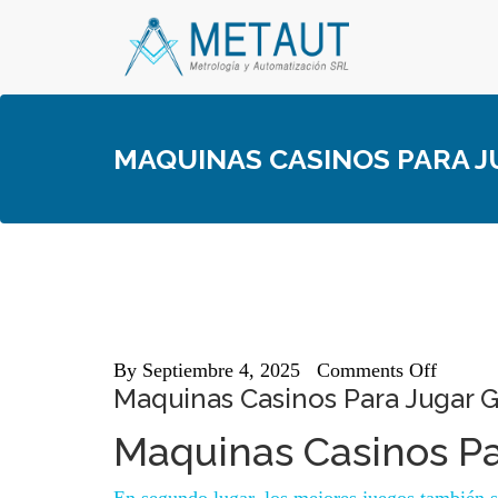
Skip
to
content
MAQUINAS CASINOS PARA J
By
Septiembre 4, 2025
Comments Off
Maquinas Casinos Para Jugar G
Maquinas Casinos Pa