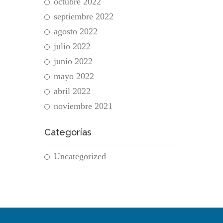
octubre 2022
septiembre 2022
agosto 2022
julio 2022
junio 2022
mayo 2022
abril 2022
noviembre 2021
Categorías
Uncategorized