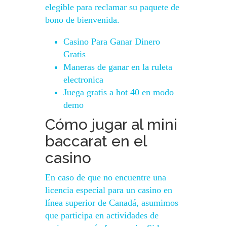
elegible para reclamar su paquete de
bono de bienvenida.
Casino Para Ganar Dinero
Gratis
Maneras de ganar en la ruleta
electronica
Juega gratis a hot 40 en modo
demo
Cómo jugar al mini
baccarat en el
casino
En caso de que no encuentre una
licencia especial para un casino en
línea superior de Canadá, asumimos
que participa en actividades de