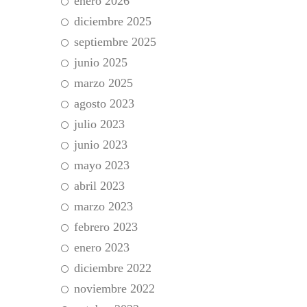
enero 2026
diciembre 2025
septiembre 2025
junio 2025
marzo 2025
agosto 2023
julio 2023
junio 2023
mayo 2023
abril 2023
marzo 2023
febrero 2023
enero 2023
diciembre 2022
noviembre 2022