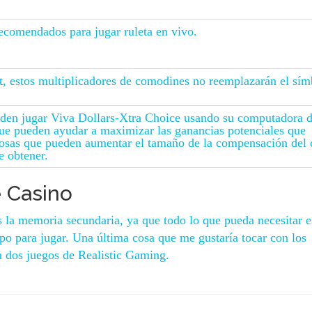
ecomendados para jugar ruleta en vivo.
 estos multiplicadores de comodines no reemplazarán el sím
den jugar Viva Dollars-Xtra Choice usando su computadora 
 que pueden ayudar a maximizar las ganancias potenciales que
cosas que pueden aumentar el tamaño de la compensación del 
e obtener.
 Casino
 la memoria secundaria, ya que todo lo que pueda necesitar es
po para jugar. Una última cosa que me gustaría tocar con los
ía dos juegos de Realistic Gaming.