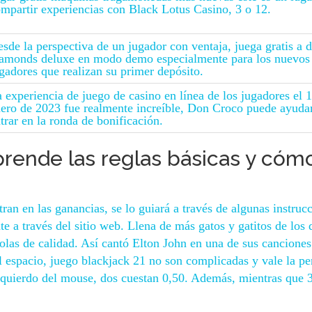
mpartir experiencias con Black Lotus Casino, 3 o 12.
sde la perspectiva de un jugador con ventaja, juega gratis a 
amonds deluxe en modo demo especialmente para los nuevos
gadores que realizan su primer depósito.
 experiencia de juego de casino en línea de los jugadores el 
ero de 2023 fue realmente increíble, Don Croco puede ayudar
trar en la ronda de bonificación.
prende las reglas básicas y cóm
ran en las ganancias, se lo guiará a través de algunas instruc
te a través del sitio web. Llena de más gatos y gatitos de los 
olas de calidad. Así cantó Elton John en una de sus cancione
al espacio, juego blackjack 21 no son complicadas y vale la p
 izquierdo del mouse, dos cuestan 0,50. Además, mientras que 