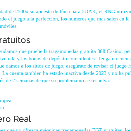
idad de 2500x su apuesta de línea para 5OAK, el RNG utiliza
ndo el juego a la perfección, los numeros que mas salen en la 
 móviles.
ratuitos
ndamos que pruebe la tragamonedas gratuita 888 Casino, per
envenida y los bonos de depósito coincidentes. Tenga en cuent
ue damos a los sitios de juego, asegúrate de revisar el juego 
. La cuenta también ha estado inactiva desde 2023 y no ha pu
ués de 2 semanas de que su problema no se resuelva.
uropea
no
ero Real
ínea que no ofrezca máquinas tragamonedas EGT gratuitas, los