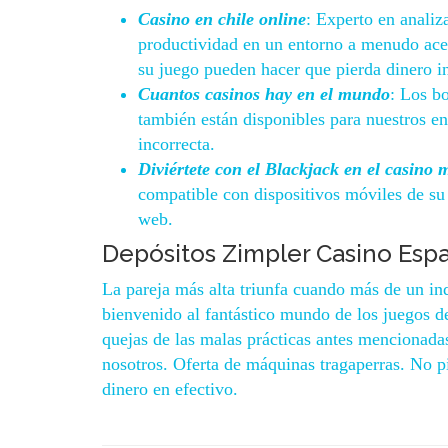
Casino en chile online
: Experto en analiz
productividad en un entorno a menudo acel
su juego pueden hacer que pierda dinero i
Cuantos casinos hay en el mundo
: Los bo
también están disponibles para nuestros en
incorrecta.
Diviértete con el Blackjack en el casino 
compatible con dispositivos móviles de su 
web.
Depósitos Zimpler Casino Esp
La pareja más alta triunfa cuando más de un ind
bienvenido al fantástico mundo de los juegos d
quejas de las malas prácticas antes mencionadas 
nosotros. Oferta de máquinas tragaperras. No pi
dinero en efectivo.