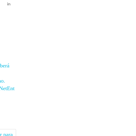
eberá
no.
 NetEnt
r para