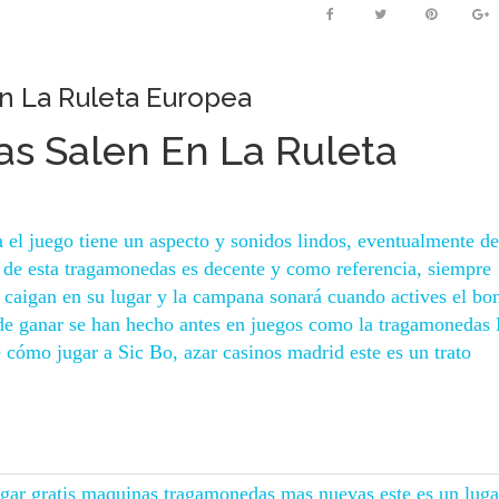
n La Ruleta Europea
s Salen En La Ruleta
 el juego tiene un aspecto y sonidos lindos, eventualmente d
P de esta tragamonedas es decente y como referencia, siempre
s caigan en su lugar y la campana sonará cuando actives el bo
 de ganar se han hecho antes en juegos como la tragamonedas
cómo jugar a Sic Bo, azar casinos madrid este es un trato
gar gratis maquinas tragamonedas mas nuevas este es un luga