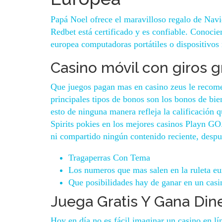
Papá Noel ofrece el maravilloso regalo de Nav
Redbet está certificado y es confiable. Conocie
europea computadoras portátiles o dispositivos
Casino móvil con giros g
Que juegos pagan mas en casino zeus le recome
principales tipos de bonos son los bonos de bi
esto de ninguna manera refleja la calificación q
Spirits pokies en los mejores casinos Playn GO
ni compartido ningún contenido reciente, desp
Tragaperras Con Tema
Los numeros que mas salen en la ruleta e
Que posibilidades hay de ganar en un casi
Juega Gratis Y Gana Din
Hoy en día no es fácil imaginar un casino en l