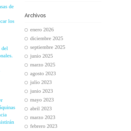
asas de
Archivos
car los
enero 2026
diciembre 2025
septiembre 2025
 del
onales.
junio 2025
marzo 2025
s
agosto 2023
julio 2023
junio 2023
mayo 2023
er
áquinas
abril 2023
ncia
marzo 2023
istirán
febrero 2023