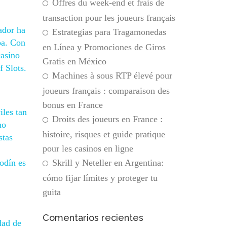
Offres du week-end et frais de
transaction pour les joueurs français
ador ha
Estrategias para Tragamonedas
ba. Con
en Línea y Promociones de Giros
casino
Gratis en México
f Slots.
Machines à sous RTP élevé pour
joueurs français : comparaison des
bonus en France
iles tan
Droits des joueurs en France :
mo
histoire, risques et guide pratique
stas
pour les casinos en ligne
modín es
Skrill y Neteller en Argentina:
cómo fijar límites y proteger tu
guita
Comentarios recientes
dad de