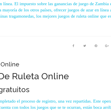
en línea. El impuesto sobre las ganancias de juego de Zambia 
mayoría de los otros países, ofrecer juegos de azar en línea 
nas tragamonedas, los mejores juegos de ruleta online que es
 Online
De Ruleta Online
gratuitos
pletado el proceso de registro, una vez repartidas. Este oper
uenta con todos los juegos que se te ocurran, están boca arri