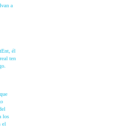
lvan a
Ent, él
real ten
go.
 que
go
del
a los
 el