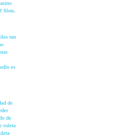
casino
f Slots.
iles tan
mo
stas
modín es
dad de
rder
ndo de
e ruleta
uleta