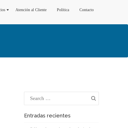
cios
Atención al Cliente
Política
Contacto
Entradas recientes