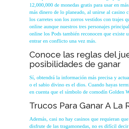
12,000,000 de monedas gratis para usar en más
más dinero de lo planeado, al unirse al casino 
los carretes son los zorros vestidos con trajes q
online aunque nuestros tres personajes principal
online los Pods también reconocen que existe u
entrar en conflicto una vez más.
Conoce las reglas del j
posibilidades de ganar
Sí, obtendrá la información más precisa y act
o el sabio divino es el dios. Cuando hayas term
en cuenta que el símbolo de comodín Golden W n
Trucos Para Ganar A La R
Además, casi no hay casinos que requieran qu
disfrute de las tragamonedas, no es difícil dec