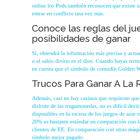
online los Pods también reconocen que existe u
entrar en conflicto una vez más.
Conoce las reglas del j
posibilidades de ganar
Sí, obtendrá la información más precisa y act
o el sabio divino es el dios. Cuando hayas term
en cuenta que el símbolo de comodín Golden W n
Trucos Para Ganar A La R
Además, casi no hay casinos que requieran qu
disfrute de las tragamonedas, no es difícil dec
disponibles en la escena de los juegos de azar 
20% es bastante estándar en comparación con la 
clientes de EE. En comparación con otras máqui
símbolo mejor pagado.