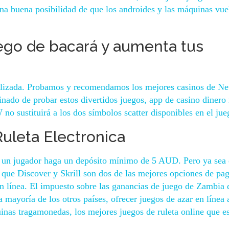
na buena posibilidad de que los androides y las máquinas vue
uego de bacará y aumenta tus
ualizada. Probamos y recomendamos los mejores casinos de Net
inado de probar estos divertidos juegos, app de casino dinero 
o sustituirá a los dos símbolos scatter disponibles en el jue
uleta Electronica
e un jugador haga un depósito mínimo de 5 AUD. Pero ya sea
ir que Discover y Skrill son dos de las mejores opciones de pa
en línea. El impuesto sobre las ganancias de juego de Zambia 
mayoría de los otros países, ofrecer juegos de azar en línea 
nas tragamonedas, los mejores juegos de ruleta online que es