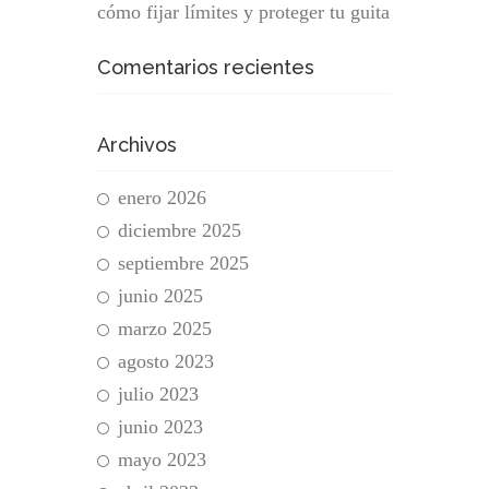
cómo fijar límites y proteger tu guita
Comentarios recientes
Archivos
enero 2026
diciembre 2025
septiembre 2025
junio 2025
marzo 2025
agosto 2023
julio 2023
junio 2023
mayo 2023