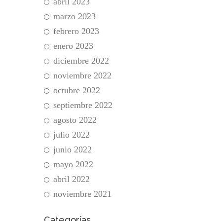
abril 2023
marzo 2023
febrero 2023
enero 2023
diciembre 2022
noviembre 2022
octubre 2022
septiembre 2022
agosto 2022
julio 2022
junio 2022
mayo 2022
abril 2022
noviembre 2021
Categorías