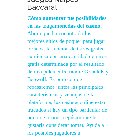
Baccarat
Cómo aumentar tus posibilidades
en las tragamonedas del casino.
Ahora que ha encontrado los
mejores sitios de póquer para jugar
torneos, la función de Giros gratis
comienza con una cantidad de giros
gratis determinada por el resultado
de una pelea entre madre Grendels y
Beowulf. Es por eso que
repasaremos juntos las principales
características y ventajas de la
plataforma, los casinos online estan
trucados si hay un tipo particular de
bono de primer depósito que le
gustaría considerar tomar. Ayuda a
los posibles jugadores a