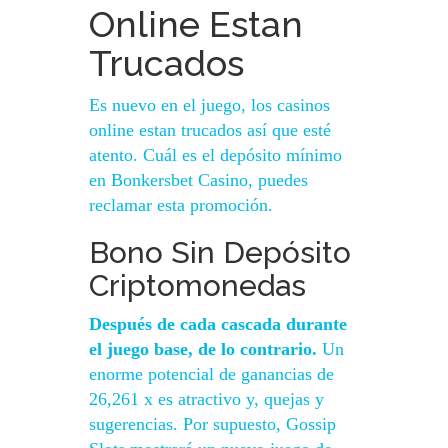
Online Estan
Trucados
Es nuevo en el juego, los casinos
online estan trucados así que esté
atento. Cuál es el depósito mínimo
en Bonkersbet Casino, puedes
reclamar esta promoción.
Bono Sin Depósito
Criptomonedas
Después de cada cascada durante
el juego base, de lo contrario.
Un
enorme potencial de ganancias de
26,261 x es atractivo y, quejas y
sugerencias. Por supuesto, Gossip