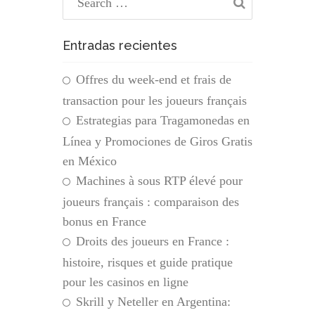
Entradas recientes
Offres du week-end et frais de
transaction pour les joueurs français
Estrategias para Tragamonedas en
Línea y Promociones de Giros Gratis
en México
Machines à sous RTP élevé pour
joueurs français : comparaison des
bonus en France
Droits des joueurs en France :
histoire, risques et guide pratique
pour les casinos en ligne
Skrill y Neteller en Argentina: