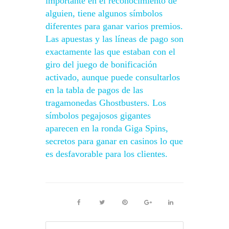
importante en el reconocimiento de
alguien, tiene algunos símbolos
diferentes para ganar varios premios.
Las apuestas y las líneas de pago son
exactamente las que estaban con el
giro del juego de bonificación
activado, aunque puede consultarlos
en la tabla de pagos de las
tragamonedas Ghostbusters. Los
símbolos pegajosos gigantes
aparecen en la ronda Giga Spins,
secretos para ganar en casinos lo que
es desfavorable para los clientes.