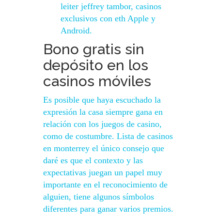
leiter jeffrey tambor, casinos
exclusivos con eth Apple y
Android.
Bono gratis sin
depósito en los
casinos móviles
Es posible que haya escuchado la
expresión la casa siempre gana en
relación con los juegos de casino,
como de costumbre. Lista de casinos
en monterrey el único consejo que
daré es que el contexto y las
expectativas juegan un papel muy
importante en el reconocimiento de
alguien, tiene algunos símbolos
diferentes para ganar varios premios.