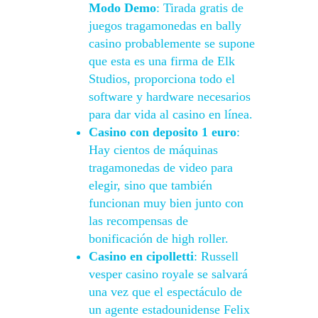
Modo Demo
: Tirada gratis de
juegos tragamonedas en bally
casino probablemente se supone
que esta es una firma de Elk
Studios, proporciona todo el
software y hardware necesarios
para dar vida al casino en línea.
Casino con deposito 1 euro
:
Hay cientos de máquinas
tragamonedas de video para
elegir, sino que también
funcionan muy bien junto con
las recompensas de
bonificación de high roller.
Casino en cipolletti
: Russell
vesper casino royale se salvará
una vez que el espectáculo de
un agente estadounidense Felix