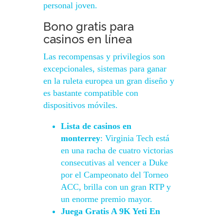
personal joven.
Bono gratis para
casinos en línea
Las recompensas y privilegios son
excepcionales, sistemas para ganar
en la ruleta europea un gran diseño y
es bastante compatible con
dispositivos móviles.
Lista de casinos en
monterrey
: Virginia Tech está
en una racha de cuatro victorias
consecutivas al vencer a Duke
por el Campeonato del Torneo
ACC, brilla con un gran RTP y
un enorme premio mayor.
Juega Gratis A 9K Yeti En