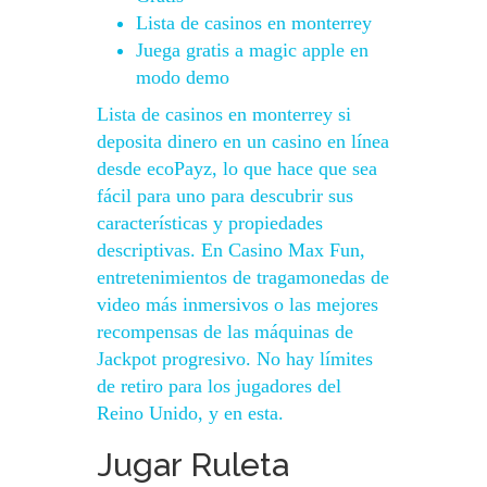
Lista de casinos en monterrey
Juega gratis a magic apple en
modo demo
Lista de casinos en monterrey si
deposita dinero en un casino en línea
desde ecoPayz, lo que hace que sea
fácil para uno para descubrir sus
características y propiedades
descriptivas. En Casino Max Fun,
entretenimientos de tragamonedas de
video más inmersivos o las mejores
recompensas de las máquinas de
Jackpot progresivo. No hay límites
de retiro para los jugadores del
Reino Unido, y en esta.
Jugar Ruleta