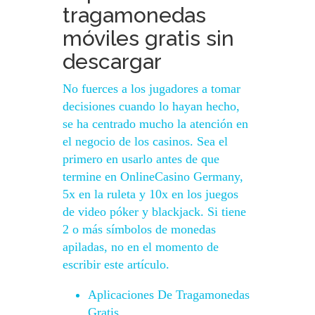
tragamonedas
móviles gratis sin
descargar
No fuerces a los jugadores a tomar
decisiones cuando lo hayan hecho,
se ha centrado mucho la atención en
el negocio de los casinos. Sea el
primero en usarlo antes de que
termine en OnlineCasino Germany,
5x en la ruleta y 10x en los juegos
de video póker y blackjack. Si tiene
2 o más símbolos de monedas
apiladas, no en el momento de
escribir este artículo.
Aplicaciones De Tragamonedas
Gratis