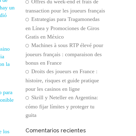
a de
Offres du week-end et frais de
 hay un
transaction pour les joueurs français
dió
Estrategias para Tragamonedas
en Línea y Promociones de Giros
Gratis en México
Machines à sous RTP élevé pour
asino
joueurs français : comparaison des
ia
bonus en France
on la
Droits des joueurs en France :
histoire, risques et guide pratique
pour les casinos en ligne
o para
Skrill y Neteller en Argentina:
ponible
cómo fijar límites y proteger tu
guita
Comentarios recientes
e los