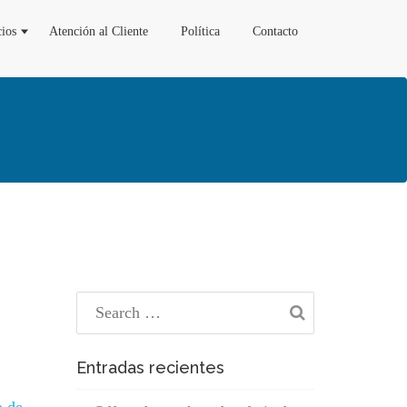
cios
Atención al Cliente
Política
Contacto
Entradas recientes