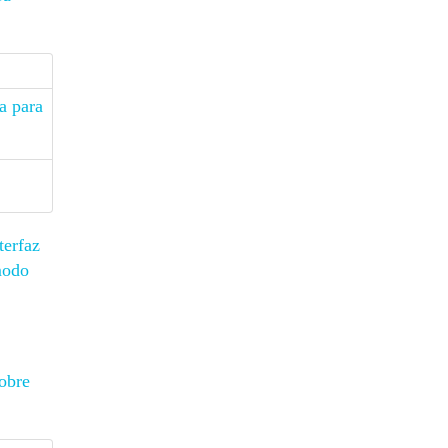
a para
terfaz
modo
obre