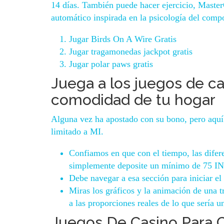
14 días. También puede hacer ejercicio, MasterC
automático inspirada en la psicología del com
Jugar Birds On A Wire Gratis
Jugar tragamonedas jackpot gratis
Jugar polar paws gratis
Juega a los juegos de c
comodidad de tu hogar
Alguna vez ha apostado con su bono, pero aquí. 
limitado a MI.
Confiamos en que con el tiempo, las difer
simplemente deposite un mínimo de 75 INR
Debe navegar a esa sección para iniciar el
Miras los gráficos y la animación de una t
a las proporciones reales de lo que sería u
Juegos De Casino Para