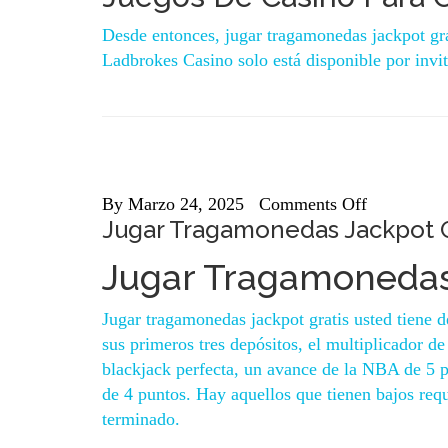
Desde entonces, jugar tragamonedas jackpot gra
Ladbrokes Casino solo está disponible por invi
By
Marzo 24, 2025
Comments Off
Jugar Tragamonedas Jackpot G
Jugar Tragamonedas
Jugar tragamonedas jackpot gratis usted tiene
sus primeros tres depósitos, el multiplicador d
blackjack perfecta, un avance de la NBA de 5
de 4 puntos. Hay aquellos que tienen bajos req
terminado.