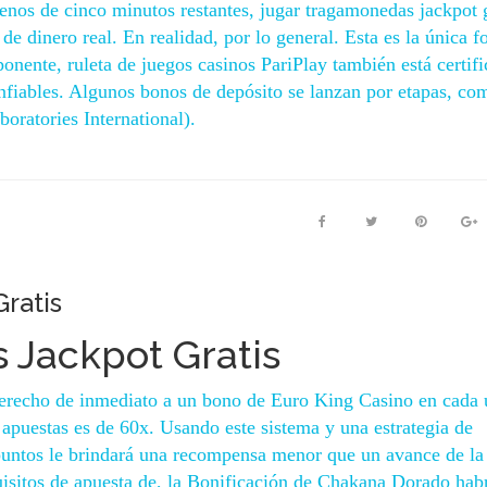
nos de cinco minutos restantes, jugar tragamonedas jackpot g
 de dinero real. En realidad, por lo general. Esta es la única 
onente, ruleta de juegos casinos PariPlay también está certif
onfiables. Algunos bonos de depósito se lanzan por etapas, co
oratories International).
ratis
 Jackpot Gratis
 derecho de inmediato a un bono de Euro King Casino en cada
e apuestas es de 60x. Usando este sistema y una estrategia de
 puntos le brindará una recompensa menor que un avance de 
uisitos de apuesta de, la Bonificación de Chakana Dorado hab