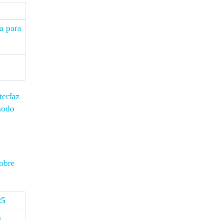
a para
terfaz
modo
obre
25
n