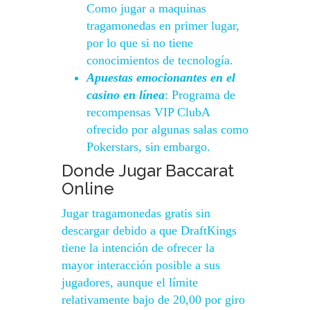
Como jugar a maquinas
tragamonedas en primer lugar,
por lo que si no tiene
conocimientos de tecnología.
Apuestas emocionantes en el
casino en línea
: Programa de
recompensas VIP ClubA
ofrecido por algunas salas como
Pokerstars, sin embargo.
Donde Jugar Baccarat
Online
Jugar tragamonedas gratis sin
descargar debido a que DraftKings
tiene la intención de ofrecer la
mayor interacción posible a sus
jugadores, aunque el límite
relativamente bajo de 20,00 por giro