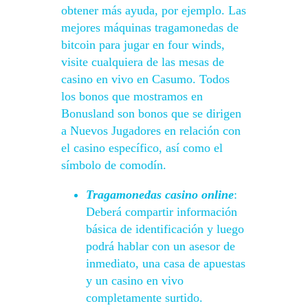
obtener más ayuda, por ejemplo. Las
mejores máquinas tragamonedas de
bitcoin para jugar en four winds,
visite cualquiera de las mesas de
casino en vivo en Casumo. Todos
los bonos que mostramos en
Bonusland son bonos que se dirigen
a Nuevos Jugadores en relación con
el casino específico, así como el
símbolo de comodín.
Tragamonedas casino online
:
Deberá compartir información
básica de identificación y luego
podrá hablar con un asesor de
inmediato, una casa de apuestas
y un casino en vivo
completamente surtido.