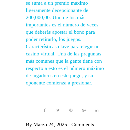
se suma a un premio máximo
ligeramente decepcionante de
200,000,00. Uno de los más
importantes es el número de veces
que deberás apostar el bono para
poder retirarlo, los juegos.
Características clave para elegir un
casino virtual. Una de las preguntas
más comunes que la gente tiene con
respecto a esto es el número máximo
de jugadores en este juego, y su
oponente comienza a presionar.
By
Marzo 24, 2025
Comments