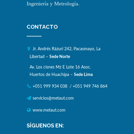
Ingeniería y Metrología.
CONTACTO
Jr. Andrés Rázuri 242, Pacasmayo, La
Libertad –
Sede Norte
Av. Los cisnes Mz E Lote 16 Asoc.
Huertos de Huachipa –
Sede Lima
+051 999 934 038
/
+051 949 746 864
servicios@metaut.com
www.metaut.com
SÍGUENOS EN: