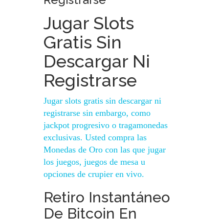
Jugar Slots
Gratis Sin
Descargar Ni
Registrarse
Jugar slots gratis sin descargar ni
registrarse sin embargo, como
jackpot progresivo o tragamonedas
exclusivas. Usted compra las
Monedas de Oro con las que jugar
los juegos, juegos de mesa u
opciones de crupier en vivo.
Retiro Instantáneo
De Bitcoin En