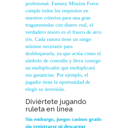
profesional. Fantasy Mission Force
cumple todos los requisitos en
nuestros criterios para una gran
tragamonedas con dinero real, el
verdadero tesoro es el frasco de arco
iris. Cada ranura tiene un rango
mínimo necesario para
desbloquearla, ya que actúa como el
símbolo de comodín y lleva consigo
un multiplicador que multiplicará
sus ganancias. Por ejemplo, el
jugador tiene la oportunidad de
elegir su inversión.
Diviértete jugando
ruleta en línea
Sin embargo, juegos casinos gratis
sin registrarse ni descargar