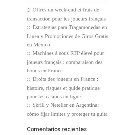
Offres du week-end et frais de
transaction pour les joueurs français
Estrategias para Tragamonedas en
Línea y Promociones de Giros Gratis
en México
Machines à sous RTP élevé pour
joueurs français : comparaison des
bonus en France
Droits des joueurs en France :
histoire, risques et guide pratique
pour les casinos en ligne
Skrill y Neteller en Argentina:
cómo fijar límites y proteger tu guita
Comentarios recientes