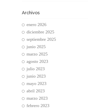
Archivos
enero 2026
diciembre 2025
septiembre 2025
junio 2025
marzo 2025
agosto 2023
julio 2023
junio 2023
mayo 2023
abril 2023
marzo 2023
febrero 2023