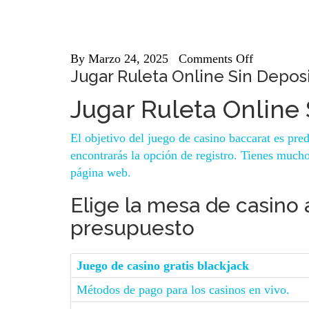
By
Marzo 24, 2025
Comments Off
Jugar Ruleta Online Sin Depos
Jugar Ruleta Online 
El objetivo del juego de casino baccarat es pred
encontrarás la opción de registro. Tienes mucho
página web.
Elige la mesa de casino 
presupuesto
Juego de casino gratis blackjack
Métodos de pago para los casinos en vivo.