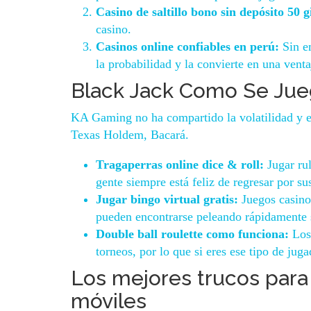
Casino de saltillo bono sin depósito 50 g
casino.
Casinos online confiables en perú:
Sin em
la probabilidad y la convierte en una venta
Black Jack Como Se Ju
KA Gaming no ha compartido la volatilidad y el
Texas Holdem, Bacará.
Tragaperras online dice & roll:
Jugar rul
gente siempre está feliz de regresar por su
Jugar bingo virtual gratis:
Juegos casinos
pueden encontrarse peleando rápidamente s
Double ball roulette como funciona:
Los 
torneos, por lo que si eres ese tipo de juga
Los mejores trucos para
móviles