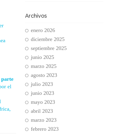
Archivos
er
enero 2026
diciembre 2025
nea
septiembre 2025
junio 2025
marzo 2025
agosto 2023
 parte
julio 2023
por el
junio 2023
l
mayo 2023
rica,
abril 2023
marzo 2023
febrero 2023