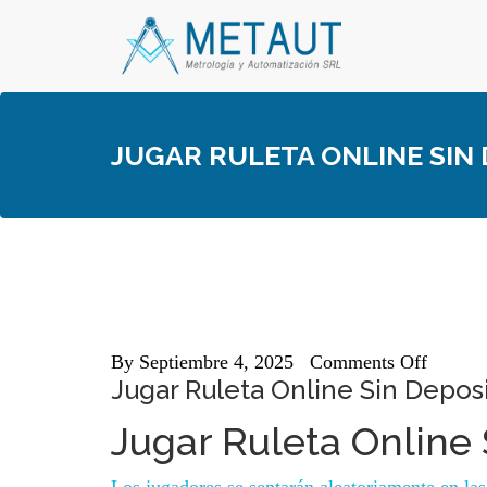
Skip
to
content
JUGAR RULETA ONLINE SIN
By
Septiembre 4, 2025
Comments Off
Jugar Ruleta Online Sin Depos
Jugar Ruleta Online 