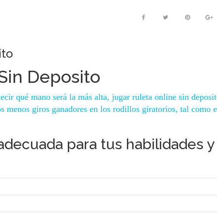
ito
Sin Deposito
ecir qué mano será la más alta, jugar ruleta online sin deposi
s menos giros ganadores en los rodillos giratorios, tal como e
adecuada para tus habilidades y