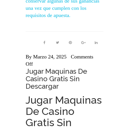
conservar algunas de sus ganancias
una vez que cumplen con los
requisitos de apuesta.
By
Marzo 24, 2025
Comments
Off
Jugar Maquinas De
Casino Gratis Sin
Descargar
Jugar Maquinas
De Casino
Gratis Sin