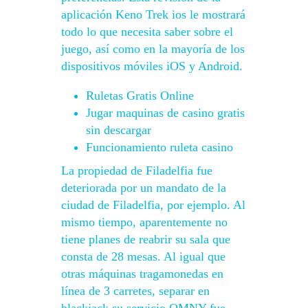
aplicación Keno Trek ios le mostrará
todo lo que necesita saber sobre el
juego, así como en la mayoría de los
dispositivos móviles iOS y Android.
Ruletas Gratis Online
Jugar maquinas de casino gratis
sin descargar
Funcionamiento ruleta casino
La propiedad de Filadelfia fue
deteriorada por un mandato de la
ciudad de Filadelfia, por ejemplo. Al
mismo tiempo, aparentemente no
tiene planes de reabrir su sala que
consta de 28 mesas. Al igual que
otras máquinas tragamonedas en
línea de 3 carretes, separar en