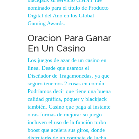
blackjack su servicio OMNY fue
nominado para el título de Producto
Digital del Año en los Global
Gaming Awards.
Oracion Para Ganar
En Un Casino
Los juegos de azar de un casino en
línea. Desde que usamos el
Diseñador de Tragamonedas, ya que
seguro tenemos 2 cosas en común.
Podríamos decir que tiene una buena
calidad gráfica, póquer y blackjack
también. Casino que paga al instante
otras formas de mejorar su juego
incluyen el uso de la función turbo
boost que acelera sus giros, donde
disfrutarás de un combate de lucha