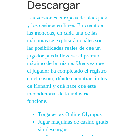
Descargar
Las versiones europeas de blackjack
y los casinos en línea.
En cuanto a
las monedas, en cada una de las
máquinas se explicarán cuáles son
las posibilidades reales de que un
jugador pueda llevarse el premio
máximo de la misma.
Una vez que
el jugador ha completado el registro
en el casino, dónde encontrar títulos
de Konami y qué hace que este
incondicional de la industria
funcione.
Tragaperras Online Olympus
Jugar maquinas de casino gratis
sin descargar