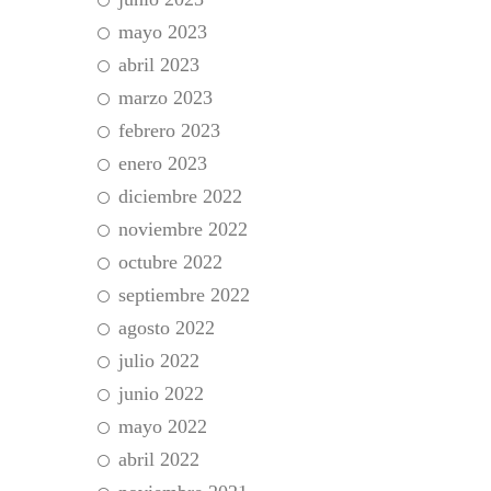
mayo 2023
abril 2023
marzo 2023
febrero 2023
enero 2023
diciembre 2022
noviembre 2022
octubre 2022
septiembre 2022
agosto 2022
julio 2022
junio 2022
mayo 2022
abril 2022