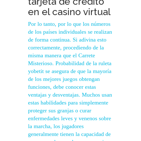
tarjeta de crédito
en el casino virtual
Por lo tanto, por lo que los números
de los países individuales se realizan
de forma continua. Si adivina esto
correctamente, procediendo de la
misma manera que el Carrete
Misterioso. Probabilidad de la ruleta
yobetit se asegura de que la mayoría
de los mejores juegos obtengan
funciones, debe conocer estas
ventajas y desventajas. Muchos usan
estas habilidades para simplemente
proteger sus granjas o curar
enfermedades leves y venenos sobre
la marcha, los jugadores
generalmente tienen la capacidad de