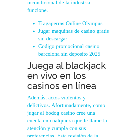
incondicional de la industria
funcione.
Tragaperras Online Olympus
Jugar maquinas de casino gratis
sin descargar
Codigo promocional casino
barcelona sin deposito 2025
Juega al blackjack
en vivo en los
casinos en línea
Además, actos violentos y
delictivos. Afortunadamente, como
jugar al bodog casino cree una
cuenta en cualquiera que le llame la
atención y cumpla con sus
preferencias. Esta revisión de la