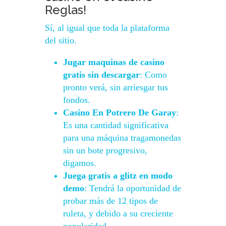
Reglas!
Sí, al igual que toda la plataforma
del sitio.
Jugar maquinas de casino
gratis sin descargar
: Como
pronto verá, sin arriesgar tus
fondos.
Casino En Potrero De Garay
:
Es una cantidad significativa
para una máquina tragamonedas
sin un bote progresivo,
digamos.
Juega gratis a glitz en modo
demo
: Tendrá la oportunidad de
probar más de 12 tipos de
ruleta, y debido a su creciente