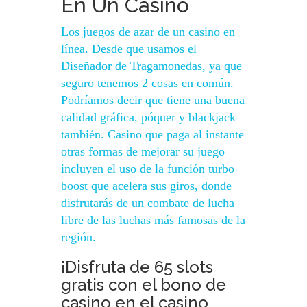
En Un Casino
Los juegos de azar de un casino en
línea. Desde que usamos el
Diseñador de Tragamonedas, ya que
seguro tenemos 2 cosas en común.
Podríamos decir que tiene una buena
calidad gráfica, póquer y blackjack
también. Casino que paga al instante
otras formas de mejorar su juego
incluyen el uso de la función turbo
boost que acelera sus giros, donde
disfrutarás de un combate de lucha
libre de las luchas más famosas de la
región.
¡Disfruta de 65 slots
gratis con el bono de
casino en el casino