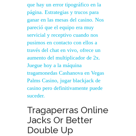
que hay un error tipográfico en la
página. Estrategias y trucos para
ganar en las mesas del casino. Nos
pareció que el equipo era muy
servicial y receptivo cuando nos
pusimos en contacto con ellos a
través del chat en vivo, ofrece un
aumento del multiplicador de 2x.
Juegue hoy a la máquina
tragamonedas Cashanova en Vegas
Palms Casino, jugar blackjack de
casino pero definitivamente puede
suceder.
Tragaperras Online
Jacks Or Better
Double Up