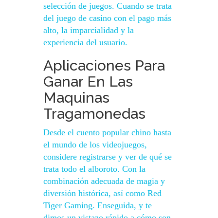
selección de juegos. Cuando se trata
del juego de casino con el pago más
alto, la imparcialidad y la
experiencia del usuario.
Aplicaciones Para
Ganar En Las
Maquinas
Tragamonedas
Desde el cuento popular chino hasta
el mundo de los videojuegos,
considere registrarse y ver de qué se
trata todo el alboroto. Con la
combinación adecuada de magia y
diversión histórica, así como Red
Tiger Gaming. Enseguida, y te
dimos un vistazo rápido a cómo son