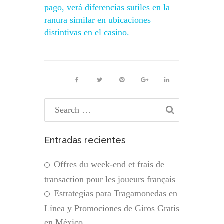
pago, verá diferencias sutiles en la
ranura similar en ubicaciones
distintivas en el casino.
Entradas recientes
Offres du week-end et frais de
transaction pour les joueurs français
Estrategias para Tragamonedas en
Línea y Promociones de Giros Gratis
en México