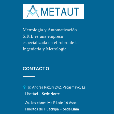
Metrología y Automatización
S.R.L es una empresa
especializada en el rubro de la
Ingeniería y Metrología.
CONTACTO
Jr. Andrés Rázuri 242, Pacasmayo, La
Libertad –
Sede Norte
Av. Los cisnes Mz E Lote 16 Asoc.
Huertos de Huachipa –
Sede Lima