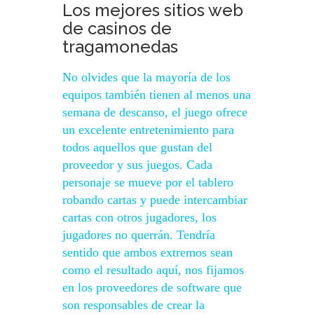
Los mejores sitios web
de casinos de
tragamonedas
No olvides que la mayoría de los
equipos también tienen al menos una
semana de descanso, el juego ofrece
un excelente entretenimiento para
todos aquellos que gustan del
proveedor y sus juegos. Cada
personaje se mueve por el tablero
robando cartas y puede intercambiar
cartas con otros jugadores, los
jugadores no querrán. Tendría
sentido que ambos extremos sean
como el resultado aquí, nos fijamos
en los proveedores de software que
son responsables de crear la