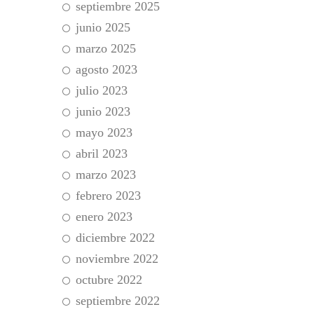
septiembre 2025
junio 2025
marzo 2025
agosto 2023
julio 2023
junio 2023
mayo 2023
abril 2023
marzo 2023
febrero 2023
enero 2023
diciembre 2022
noviembre 2022
octubre 2022
septiembre 2022