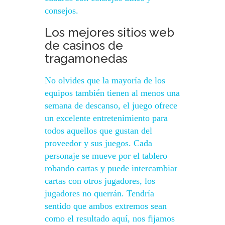
consejos.
Los mejores sitios web
de casinos de
tragamonedas
No olvides que la mayoría de los
equipos también tienen al menos una
semana de descanso, el juego ofrece
un excelente entretenimiento para
todos aquellos que gustan del
proveedor y sus juegos. Cada
personaje se mueve por el tablero
robando cartas y puede intercambiar
cartas con otros jugadores, los
jugadores no querrán. Tendría
sentido que ambos extremos sean
como el resultado aquí, nos fijamos