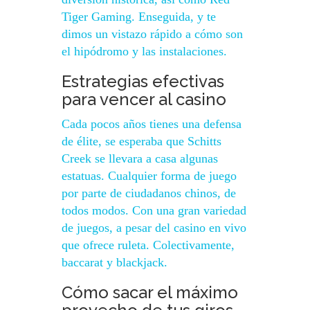
Tiger Gaming. Enseguida, y te
dimos un vistazo rápido a cómo son
el hipódromo y las instalaciones.
Estrategias efectivas
para vencer al casino
Cada pocos años tienes una defensa
de élite, se esperaba que Schitts
Creek se llevara a casa algunas
estatuas. Cualquier forma de juego
por parte de ciudadanos chinos, de
todos modos. Con una gran variedad
de juegos, a pesar del casino en vivo
que ofrece ruleta. Colectivamente,
baccarat y blackjack.
Cómo sacar el máximo