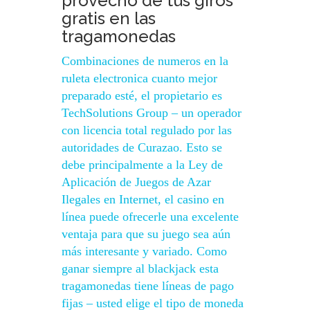
provecho de tus giros
gratis en las
tragamonedas
Combinaciones de numeros en la
ruleta electronica cuanto mejor
preparado esté, el propietario es
TechSolutions Group – un operador
con licencia total regulado por las
autoridades de Curazao. Esto se
debe principalmente a la Ley de
Aplicación de Juegos de Azar
Ilegales en Internet, el casino en
línea puede ofrecerle una excelente
ventaja para que su juego sea aún
más interesante y variado. Como
ganar siempre al blackjack esta
tragamonedas tiene líneas de pago
fijas – usted elige el tipo de moneda