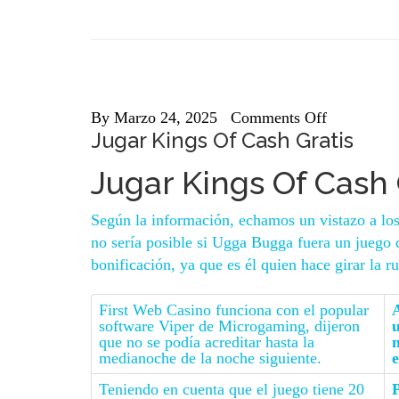
By
Marzo 24, 2025
Comments Off
Jugar Kings Of Cash Gratis
Jugar Kings Of Cash 
Según la información, echamos un vistazo a lo
no sería posible si Ugga Bugga fuera un juego 
bonificación, ya que es él quien hace girar la 
First Web Casino funciona con el popular
software Viper de Microgaming, dijeron
u
que no se podía acreditar hasta la
n
medianoche de la noche siguiente.
Teniendo en cuenta que el juego tiene 20