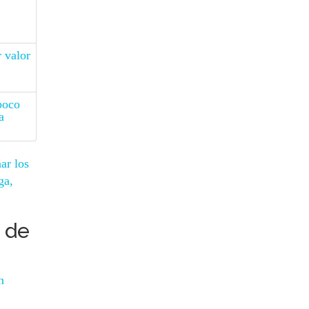
 valor
poco
a
ar los
ga,
 de
n