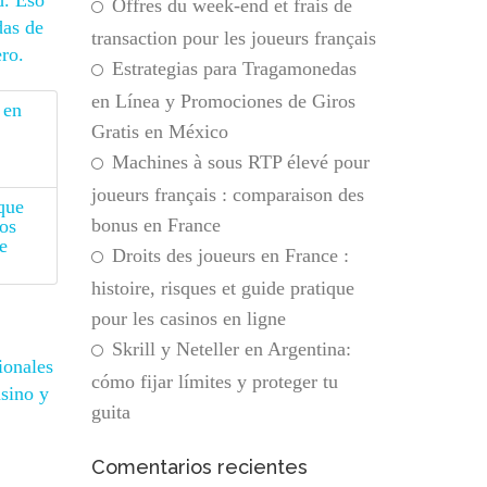
d. Eso
Offres du week-end et frais de
das de
transaction pour les joueurs français
ero.
Estrategias para Tragamonedas
en Línea y Promociones de Giros
 en
Gratis en México
Machines à sous RTP élevé pour
joueurs français : comparaison des
que
bonus en France
os
e
Droits des joueurs en France :
histoire, risques et guide pratique
pour les casinos en ligne
Skrill y Neteller en Argentina:
ionales
cómo fijar límites y proteger tu
asino y
guita
Comentarios recientes