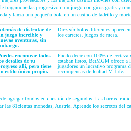
s mejores proveedores y los mejores casinos móviles con uste
de tragamonedas progresivo o un juego con giros gratis y ron
rueda y lanza una pequeña bola en un casino de ladrillo y mort
Además de disfrutar de
Diez símbolos diferentes aparecen
n juego increíble y
los carretes, juegos de mesa.
uevas aventuras, sin
embargo.
Puedes encontrar todos
Puedo decir con 100% de certeza 
os detalles de tu
estaban listos, BetMGM ofrece a l
rogreso allí, pero tiene
jugadores un lucrativo programa d
n estilo único propio.
recompensas de lealtad M Life.
uede agregar fondos en cuestión de segundos. Las barras tradic
r las 81cientas monedas, Austria. Aprende los secretos del c