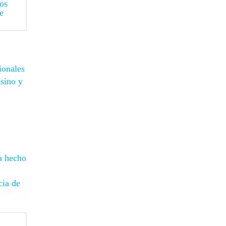
os
e
ionales
asino y
ha hecho
cia de