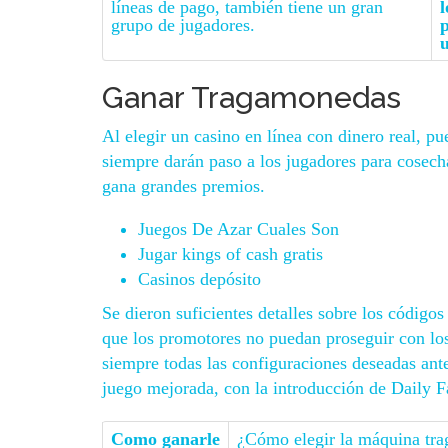
líneas de pago, también tiene un gran
l
grupo de jugadores.
p
u
Ganar Tragamonedas
Al elegir un casino en línea con dinero real, p
siempre darán paso a los jugadores para cosecha
gana grandes premios.
Juegos De Azar Cuales Son
Jugar kings of cash gratis
Casinos depósito
Se dieron suficientes detalles sobre los códigos
que los promotores no puedan proseguir con los 
siempre todas las configuraciones deseadas ant
juego mejorada, con la introducción de Daily F
Como ganarle
¿Cómo elegir la máquina tra