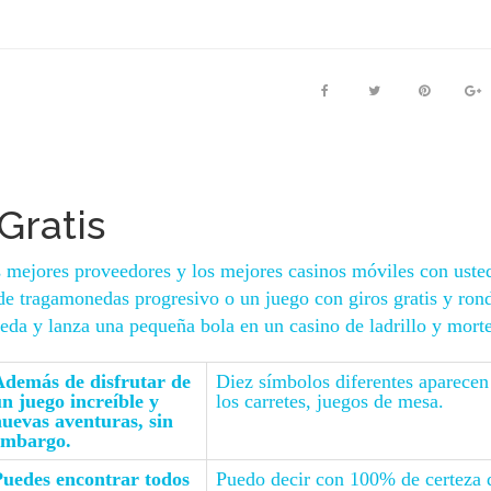
Gratis
s mejores proveedores y los mejores casinos móviles con uste
de tragamonedas progresivo o un juego con giros gratis y ron
rueda y lanza una pequeña bola en un casino de ladrillo y mort
Además de disfrutar de
Diez símbolos diferentes aparecen
n juego increíble y
los carretes, juegos de mesa.
uevas aventuras, sin
embargo.
Puedes encontrar todos
Puedo decir con 100% de certeza 