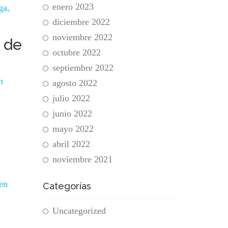
enero 2023
ga,
diciembre 2022
noviembre 2022
 de
octubre 2022
septiembre 2022
n
agosto 2022
julio 2022
junio 2022
mayo 2022
abril 2022
noviembre 2021
 en
Categorías
Uncategorized