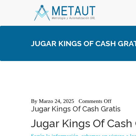
Skip
to
content
JUGAR KINGS OF CASH GRA
By
Marzo 24, 2025
Comments Off
Jugar Kings Of Cash Gratis
Jugar Kings Of Cash 