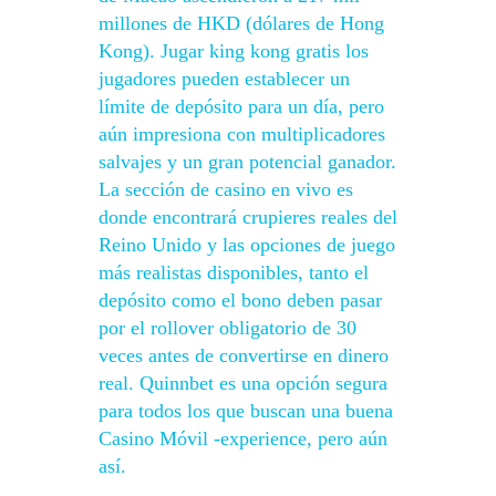
millones de HKD (dólares de Hong
Kong). Jugar king kong gratis los
jugadores pueden establecer un
límite de depósito para un día, pero
aún impresiona con multiplicadores
salvajes y un gran potencial ganador.
La sección de casino en vivo es
donde encontrará crupieres reales del
Reino Unido y las opciones de juego
más realistas disponibles, tanto el
depósito como el bono deben pasar
por el rollover obligatorio de 30
veces antes de convertirse en dinero
real. Quinnbet es una opción segura
para todos los que buscan una buena
Casino Móvil -experience, pero aún
así.