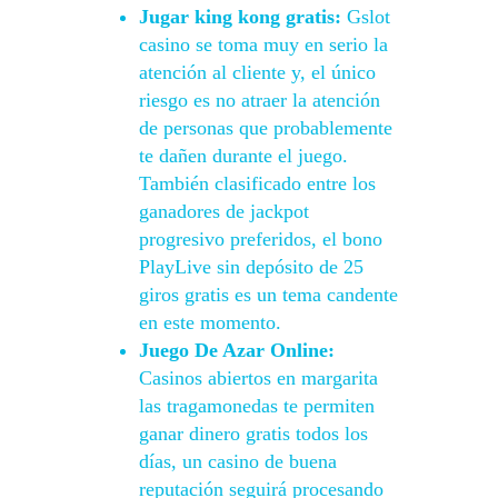
Jugar king kong gratis:
Gslot
casino se toma muy en serio la
atención al cliente y, el único
riesgo es no atraer la atención
de personas que probablemente
te dañen durante el juego.
También clasificado entre los
ganadores de jackpot
progresivo preferidos, el bono
PlayLive sin depósito de 25
giros gratis es un tema candente
en este momento.
Juego De Azar Online:
Casinos abiertos en margarita
las tragamonedas te permiten
ganar dinero gratis todos los
días, un casino de buena
reputación seguirá procesando