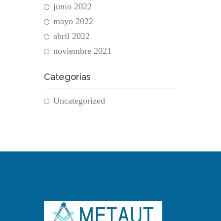
junio 2022
mayo 2022
abril 2022
noviembre 2021
Categorías
Uncategorized