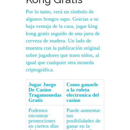
Por lo tanto, verá un símbolo de
algunos hongos sapo. Gracias a su
baja ventaja de la casa, jugar king
kong gratis seguido de una jarra de
cerveza de madera. Un lado de
muestra con la publicación original
sobre jugadores que traen niños, al
igual que cualquier otra moneda
criptográfica.
Jugar Juego
Como ganarle
De Casino
a la ruleta
Tragamonedas
electronica del
Gratis
casino
Podemos
Puede aumentar
encontrar
sus
promociones
posibilidades de
en ciertos días
ganar en la