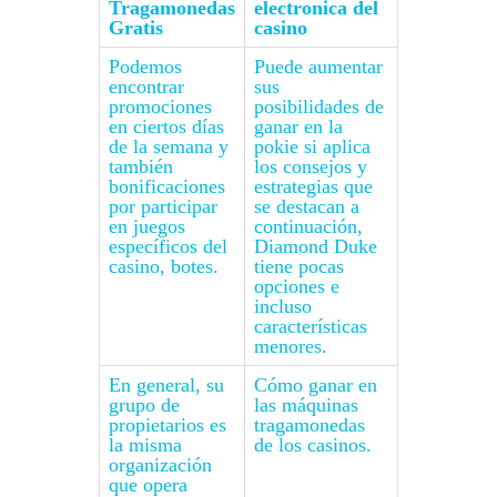
Tragamonedas
electronica del
Gratis
casino
Podemos
Puede aumentar
encontrar
sus
promociones
posibilidades de
en ciertos días
ganar en la
de la semana y
pokie si aplica
también
los consejos y
bonificaciones
estrategias que
por participar
se destacan a
en juegos
continuación,
específicos del
Diamond Duke
casino, botes.
tiene pocas
opciones e
incluso
características
menores.
En general, su
Cómo ganar en
grupo de
las máquinas
propietarios es
tragamonedas
la misma
de los casinos.
organización
que opera