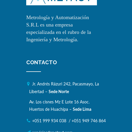
Metrología y Automatización
S.R.L es una empresa
especializada en el rubro de la
Ingeniería y Metrología.
CONTACTO
Jr. Andrés Rázuri 242, Pacasmayo, La
Libertad –
Sede Norte
Av. Los cisnes Mz E Lote 16 Asoc.
Huertos de Huachipa –
Sede Lima
+051 999 934 038
/
+051 949 746 864