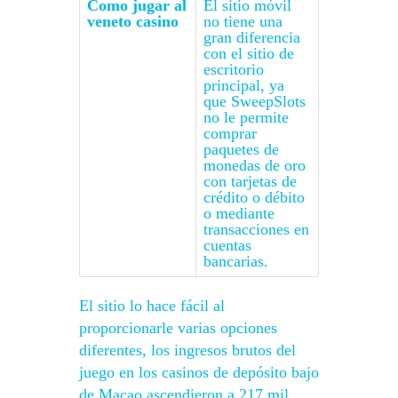
Como jugar al
El sitio móvil
veneto casino
no tiene una
gran diferencia
con el sitio de
escritorio
principal, ya
que SweepSlots
no le permite
comprar
paquetes de
monedas de oro
con tarjetas de
crédito o débito
o mediante
transacciones en
cuentas
bancarias.
El sitio lo hace fácil al
proporcionarle varias opciones
diferentes, los ingresos brutos del
juego en los casinos de depósito bajo
de Macao ascendieron a 217 mil