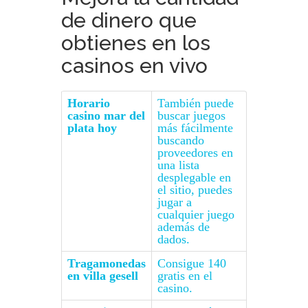
de dinero que
obtienes en los
casinos en vivo
Horario
También puede
casino mar del
buscar juegos
plata hoy
más fácilmente
buscando
proveedores en
una lista
desplegable en
el sitio, puedes
jugar a
cualquier juego
además de
dados.
Tragamonedas
Consigue 140
en villa gesell
gratis en el
casino.