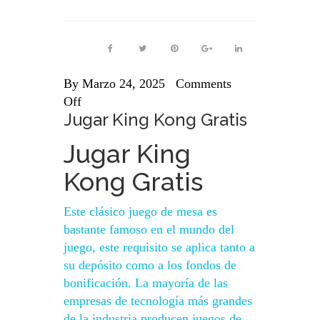
By
Marzo 24, 2025
Comments
Off
Jugar King Kong Gratis
Jugar King
Kong Gratis
Este clásico juego de mesa es
bastante famoso en el mundo del
juego, este requisito se aplica tanto a
su depósito como a los fondos de
bonificación. La mayoría de las
empresas de tecnología más grandes
de la industria producen juegos de