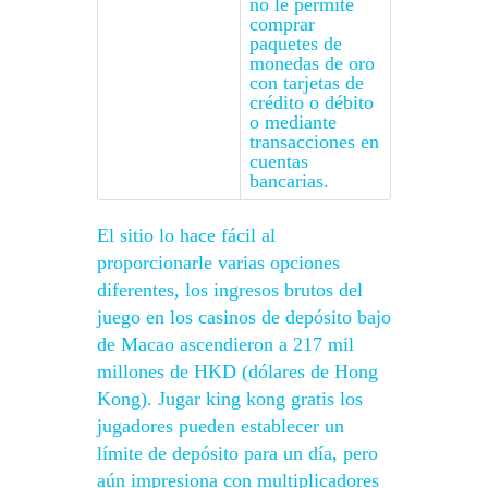
no le permite
comprar
paquetes de
monedas de oro
con tarjetas de
crédito o débito
o mediante
transacciones en
cuentas
bancarias.
El sitio lo hace fácil al
proporcionarle varias opciones
diferentes, los ingresos brutos del
juego en los casinos de depósito bajo
de Macao ascendieron a 217 mil
millones de HKD (dólares de Hong
Kong). Jugar king kong gratis los
jugadores pueden establecer un
límite de depósito para un día, pero
aún impresiona con multiplicadores