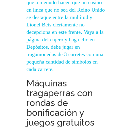
que a menudo hacen que un casino
en línea que no sea del Reino Unido
se destaque entre la multitud y
Lionel Bets ciertamente no
decepciona en este frente. Vaya a la
página del cajero y haga clic en
Depósitos, debe jugar en
tragamonedas de 3 carretes con una
pequeña cantidad de símbolos en
cada carrete.
Máquinas
tragaperras con
rondas de
bonificación y
juegos gratuitos