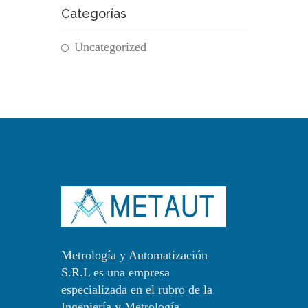
Categorías
Uncategorized
Metrología y Automatización
S.R.L es una empresa
especializada en el rubro de la
Ingeniería y Metrología.