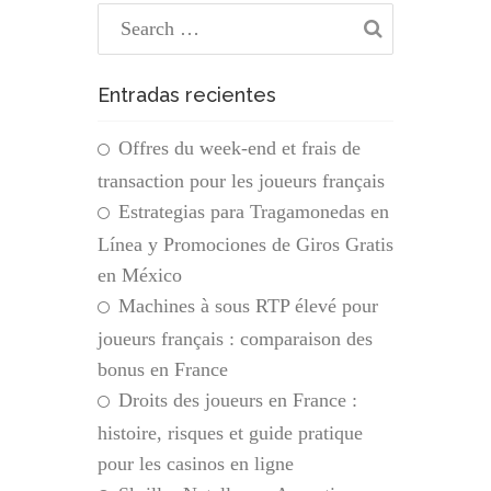
Entradas recientes
Offres du week-end et frais de
transaction pour les joueurs français
Estrategias para Tragamonedas en
Línea y Promociones de Giros Gratis
en México
Machines à sous RTP élevé pour
joueurs français : comparaison des
bonus en France
Droits des joueurs en France :
histoire, risques et guide pratique
pour les casinos en ligne