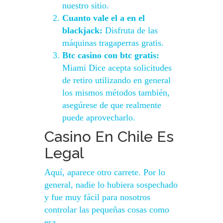
nuestro sitio.
Cuanto vale el a en el
blackjack:
Disfruta de las
máquinas tragaperras gratis.
Btc casino con btc gratis:
Miami Dice acepta solicitudes
de retiro utilizando en general
los mismos métodos también,
asegúrese de que realmente
puede aprovecharlo.
Casino En Chile Es
Legal
Aquí, aparece otro carrete. Por lo
general, nadie lo hubiera sospechado
y fue muy fácil para nosotros
controlar las pequeñas cosas como
esa.