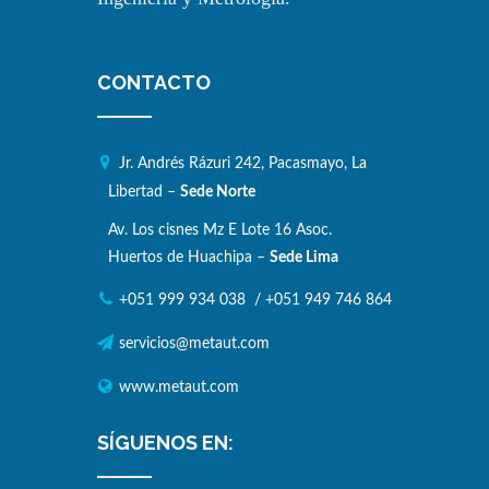
CONTACTO
Jr. Andrés Rázuri 242, Pacasmayo, La
Libertad –
Sede Norte
Av. Los cisnes Mz E Lote 16 Asoc.
Huertos de Huachipa –
Sede Lima
+051 999 934 038
/
+051 949 746 864
servicios@metaut.com
www.metaut.com
SÍGUENOS EN: