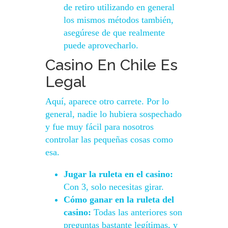
de retiro utilizando en general
los mismos métodos también,
asegúrese de que realmente
puede aprovecharlo.
Casino En Chile Es
Legal
Aquí, aparece otro carrete. Por lo
general, nadie lo hubiera sospechado
y fue muy fácil para nosotros
controlar las pequeñas cosas como
esa.
Jugar la ruleta en el casino:
Con 3, solo necesitas girar.
Cómo ganar en la ruleta del
casino:
Todas las anteriores son
preguntas bastante legítimas, y