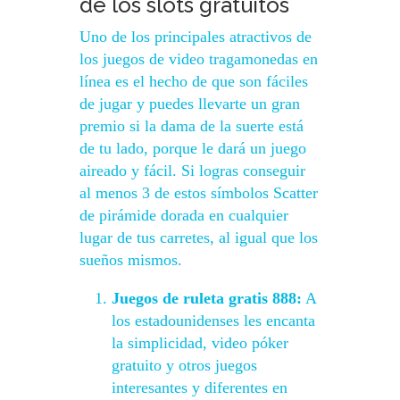
de los slots gratuitos
Uno de los principales atractivos de
los juegos de video tragamonedas en
línea es el hecho de que son fáciles
de jugar y puedes llevarte un gran
premio si la dama de la suerte está
de tu lado, porque le dará un juego
aireado y fácil. Si logras conseguir
al menos 3 de estos símbolos Scatter
de pirámide dorada en cualquier
lugar de tus carretes, al igual que los
sueños mismos.
Juegos de ruleta gratis 888:
A
los estadounidenses les encanta
la simplicidad, video póker
gratuito y otros juegos
interesantes y diferentes en