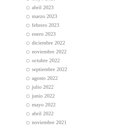
abril 2023
marzo 2023
febrero 2023
enero 2023
diciembre 2022
noviembre 2022
octubre 2022
septiembre 2022
agosto 2022
julio 2022
junio 2022
mayo 2022
abril 2022
noviembre 2021